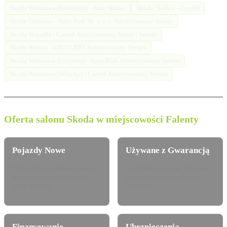
Skoda Warszawa (Białołęka) - Auto Wimar
Skoda Siedlce - Carsed
Skoda Grabowo - Auto-Park Sp. z o.o. Autoryzowany Serwis
Skoda Stojadła - Carsed Autoryzowany Salon i Serwis
Skoda Wolica - KROTOSKI Autoryzowany Serwis
Skoda Warszawa (Ursynów) - Auto-Blak Autoryzowany Serwis
Skoda Warszawa (Włochy) - Carsed Autoryzowany Serwis
Oferta salonu Skoda w miejscowości Falenty
Pojazdy Nowe
Używane z Gwarancją
Pełna gama modelowa Skoda
Certyfikowane auta używane z
dostępna do konfiguracji i
pewną historią serwisową i
jazdy próbnej.
techniczną.
Finansowanie
Ubezpieczenia