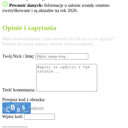
Pewność danych:
Informacje o salonie zostały ostatnio
zweryfikowane i są aktualne na rok 2026.
Opinie i zapytania
Masz doświadczenia z tym salonem lub chcesz o coś zapytać?
Podziel się swoją opinią z innymi użytkownikami!
Twój Nick / Imię:
Treść komentarza:
Przepisz kod z obrazka:
odśwież
Wpisz kod: