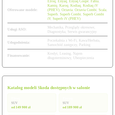
Elroq
,
Enyaq
,
Enyaq Coupé
,
Fabia
,
Kamiq
,
Karoq
,
Kodiaq
,
Kodiaq iV
Oferowane modele:
(PHEV)
,
Octavia
,
Octavia Combi
,
Scala
,
Superb
,
Superb Combi
,
Superb Combi
iV
,
Superb iV (PHEV)
Mechanika, Przeglądy okresowe,
Usługi ASO:
Diagnostyka, Serwis gwarancyjny
Poczekalnia z Wi-Fi, Kawa/Herbata,
Udogodnienia:
Samochód zastępczy, Parking
Kredyt, Leasing, Najem
Finansowanie:
długoterminowy, Ubezpieczenia
Katalog modeli Skoda dostępnych w salonie
Elroq
Enyaq
SUV
SUV
od 149 900 zł
od 189 900 zł