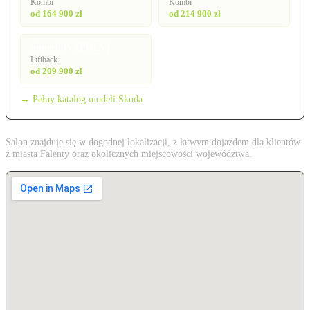
Kombi
Kombi
od 164 900 zł
od 214 900 zł
Superb iV (PHEV)
Liftback
od 209 900 zł
→ Pełny katalog modeli Skoda
Salon znajduje się w dogodnej lokalizacji, z łatwym dojazdem dla klientów
z miasta Falenty oraz okolicznych miejscowości województwa.