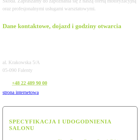
Skoda. Zapraszamy do zapoznania się z naszą ofertą motoryzacyjną
oraz profesjonalnymi usługami warsztatowymi.
Dane kontaktowe, dojazd i godziny otwarcia
Bohemia Motors Autoryzowany Salon i
Serwis
al. Krakowska 5/A
05-090 Falenty
Tel:
+48 22 489 90 00
strona internetowa
SPECYFIKACJA I UDOGODNIENIA
SALONU