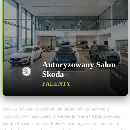
Dane ogólne
Autoryzowany Salon
Skoda
FALENTY
Szukasz nowego samochodu lub niezawodnego serwisu w
województwie mazowieckie?
Bohemia Motors Autoryzowany
Salon i Serwis
w mieście
Falenty
to autoryzowany punkt marki