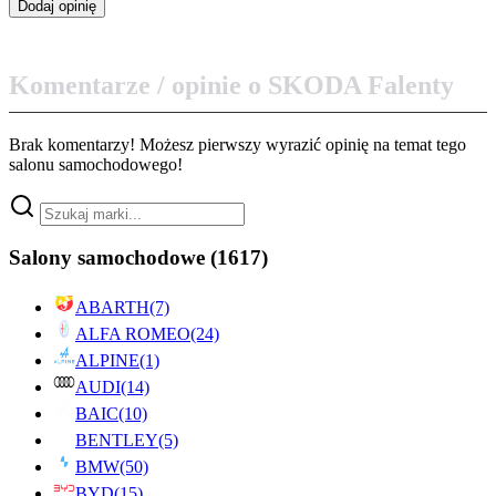
Komentarze / opinie o SKODA Falenty
Brak komentarzy! Możesz pierwszy wyrazić opinię na temat tego
salonu samochodowego!
Salony samochodowe
(1617)
ABARTH
(7)
ALFA ROMEO
(24)
ALPINE
(1)
AUDI
(14)
BAIC
(10)
BENTLEY
(5)
BMW
(50)
BYD
(15)