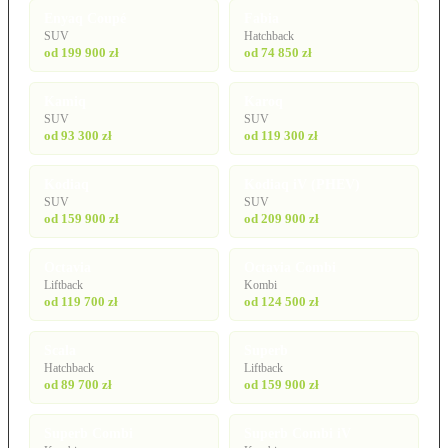
Enyaq Coupé
Fabia
SUV
Hatchback
od 199 900 zł
od 74 850 zł
Kamiq
Karoq
SUV
SUV
od 93 300 zł
od 119 300 zł
Kodiaq
Kodiaq iV (PHEV)
SUV
SUV
od 159 900 zł
od 209 900 zł
Octavia
Octavia Combi
Liftback
Kombi
od 119 700 zł
od 124 500 zł
Scala
Superb
Hatchback
Liftback
od 89 700 zł
od 159 900 zł
Superb Combi
Superb Combi iV