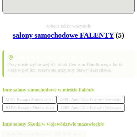
zobacz także wszystkie
salony samochodowe FALENTY
(5)
Lokalizacja i punkty orientacyjne
Przy trasie wylotowej S7, obok Centrum Handlowego Janki
oraz w pobliżu rezerwatu przyrody Stawy Raszyńskie.
Inne salony samochodowe w mieście Falenty
MINI: Bawaria Motors Janki
OPEL: Auto Club Falenty / Warszawa
BMW: Bawaria Motors Janki
JEEP: Auto Club Falenty / Warszawa
Inne salony Skoda w województwie mazowieckie
Skoda Warszawa (Bemowo) - POL-MOT Auto