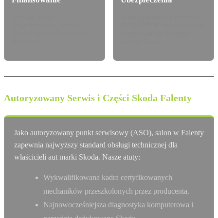
Leasing, najem
Atrakcyjne pakiety dealerskie
długoterminowy i kredyt
OC/AC/NNW oraz Assistance
Skoda Finance dostosowany
dopasowane do Twojego
do potrzeb.
modelu Skoda.
Autoryzowany Serwis i Części Skoda Falenty
Jako autoryzowany punkt serwisowy (ASO), salon w Falenty
zapewnia najwyższy standard obsługi technicznej dla
właścicieli aut marki Skoda. Nasze atuty:
Wykwalifikowana kadra certyfikowanych
mechaników przeszkolonych przez producenta.
Najnowocześniejsza diagnostyka komputerowa i