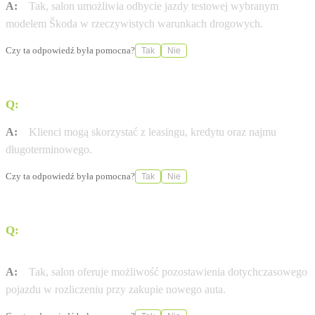
A:
Tak, salon umożliwia odbycie jazdy testowej wybranym
modelem Škoda w rzeczywistych warunkach drogowych.
Czy ta odpowiedź była pomocna?
Tak
Nie
Q:
Jakie formy finansowania pojazdu oferuje dealer?
A:
Klienci mogą skorzystać z leasingu, kredytu oraz najmu
długoterminowego.
Czy ta odpowiedź była pomocna?
Tak
Nie
Q:
Czy w Bohemia Motors można zostawić stary
samochód w rozliczeniu?
A:
Tak, salon oferuje możliwość pozostawienia dotychczasowego
pojazdu w rozliczeniu przy zakupie nowego auta.