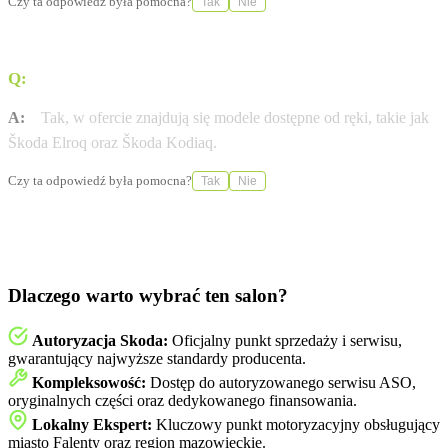
Czy ta odpowiedź była pomocna?
Tak
Nie
Q:
Czy dostępne są modele Škoda od ręki?
A:
Tak, w ofercie znajdują się modele dostępne od ręki, takie jak
Škoda Elroq oraz Škoda Kodiaq.
Czy ta odpowiedź była pomocna?
Tak
Nie
Dlaczego warto wybrać ten salon?
Autoryzacja Skoda:
Oficjalny punkt sprzedaży i serwisu,
gwarantujący najwyższe standardy producenta.
Kompleksowość:
Dostęp do autoryzowanego serwisu ASO,
oryginalnych części oraz dedykowanego finansowania.
Lokalny Ekspert:
Kluczowy punkt motoryzacyjny obsługujący
miasto Falenty oraz region mazowieckie.