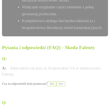
narzędzia dedykowane Skoda.
Wyłącznie oryginalne części zamienne z pełną
gwarancją producenta.
Kompleksowa obsługa blacharsko-lakiernicza i
bezgotówkowa likwidacja szkód komunikacyjnych.
Pytania i odpowiedzi (FAQ) - Skoda Falenty
Q:
Gdzie znajduje się salon Bohemia Motors?
A:
Salon mieści się przy al. Krakowskiej 5/A w miejscowości
Falenty.
Czy ta odpowiedź była pomocna?
Tak
Nie
Q:
Czy w salonie można umówić się na jazdę testową?