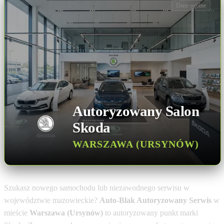
Dane ogólne
Autoryzowany Salon
Skoda
WARSZAWA (URSYNÓW)
Szukasz nowego samochodu lub niezawodnego serwisu w
województwie mazowieckie?
Auto-Blak Autoryzowany Serwis
w
mieście
Warszawa (Ursynów)
to autoryzowany punkt marki