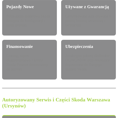
Pojazdy Nowe
Używane z Gwarancją
Pełna gama modelowa Skoda
Certyfikowane auta używane z
dostępna do konfiguracji i
pewną historią serwisową i
jazdy próbnej.
techniczną.
Finansowanie
Ubezpieczenia
Leasing, najem
Atrakcyjne pakiety dealerskie
długoterminowy i kredyt
OC/AC/NNW oraz Assistance
Skoda Finance dostosowany
dopasowane do Twojego
do potrzeb.
modelu Skoda.
Autoryzowany Serwis i Części Skoda Warszawa
(Ursynów)