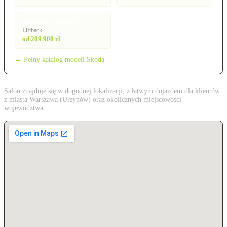
Superb iV (PHEV)
Liftback
od 209 900 zł
→ Pełny katalog modeli Skoda
Salon znajduje się w dogodnej lokalizacji, z łatwym dojazdem dla klientów
z miasta Warszawa (Ursynów) oraz okolicznych miejscowości
województwa.