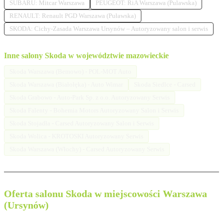
SUBARU: Mitcar Warszawa
PEUGEOT: RiA Warszawa (Pulawska)
RENAULT: Renault PGD Warszawa (Puławska)
SKODA: Cichy-Zasada Warszawa Ursynów – Autoryzowany salon i serwis
Inne salony Skoda w województwie mazowieckie
Skoda Warszawa (Bemowo) - POL-MOT Auto
Skoda Warszawa (Białołęka) - Auto Wimar
Skoda Siedlce - Carsed
Skoda Grabowo - Auto-Park Sp. z o.o. Autoryzowany Serwis
Skoda Falenty - Bohemia Motors Autoryzowany Salon i Serwis
Skoda Stojadła - Carsed Autoryzowany Salon i Serwis
Skoda Wolica - KROTOSKI Autoryzowany Serwis
Skoda Warszawa (Włochy) - Carsed Autoryzowany Serwis
Oferta salonu Skoda w miejscowości Warszawa
(Ursynów)