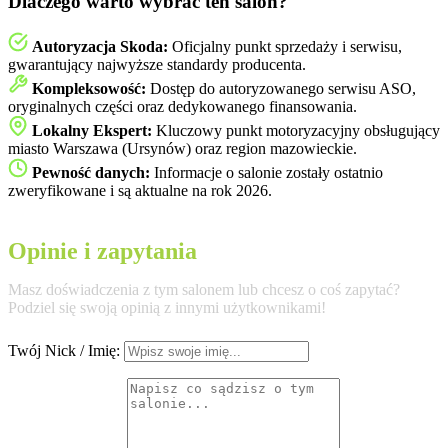
Dlaczego warto wybrać ten salon?
Autoryzacja Skoda:
Oficjalny punkt sprzedaży i serwisu,
gwarantujący najwyższe standardy producenta.
Kompleksowość:
Dostęp do autoryzowanego serwisu ASO,
oryginalnych części oraz dedykowanego finansowania.
Lokalny Ekspert:
Kluczowy punkt motoryzacyjny obsługujący
miasto Warszawa (Ursynów) oraz region mazowieckie.
Pewność danych:
Informacje o salonie zostały ostatnio
zweryfikowane i są aktualne na rok 2026.
Opinie i zapytania
Masz doświadczenia z tym salonem lub chcesz o coś zapytać?
Podziel się swoją opinią z innymi użytkownikami!
Twój Nick / Imię: