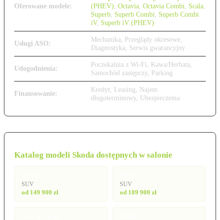
Oferowane modele:
(PHEV)
,
Octavia
,
Octavia Combi
,
Scala
,
Superb
,
Superb Combi
,
Superb Combi
iV
,
Superb iV (PHEV)
Mechanika, Przeglądy okresowe,
Usługi ASO:
Diagnostyka, Serwis gwarancyjny
Poczekalnia z Wi-Fi, Kawa/Herbata,
Udogodnienia:
Samochód zastępczy, Parking
Kredyt, Leasing, Najem
Finansowanie:
długoterminowy, Ubezpieczenia
Katalog modeli Skoda dostępnych w salonie
Elroq
Enyaq
SUV
SUV
od 149 900 zł
od 189 900 zł
Enyaq Coupé
Fabia