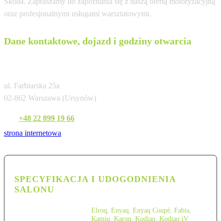
Skoda. Zapraszamy do zapoznania się z naszą ofertą motoryzacyjną
oraz profesjonalnymi usługami warsztatowymi.
Dane kontaktowe, dojazd i godziny otwarcia
Auto-Blak Autoryzowany Serwis
ul. Farbiarska 25a
02-862 Warszawa (Ursynów)
Tel:
+48 22 899 19 66
strona internetowa
SPECYFIKACJA I UDOGODNIENIA
SALONU
Elroq
,
Enyaq
,
Enyaq Coupé
,
Fabia
,
Kamiq
,
Karoq
,
Kodiaq
,
Kodiaq iV