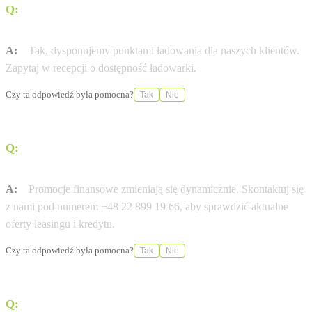
Q:
Czy w salonie Auto-Blak Autoryzowany Serwis
naładuję auto elektryczne?
A:
Tak, dysponujemy punktami ładowania dla naszych klientów.
Zapytaj w recepcji o dostępność ładowarki.
Czy ta odpowiedź była pomocna?
Tak
Nie
Q:
Czy dostępny jest leasing 0% na wybrane modele
Skoda?
A:
Promocje finansowe zmieniają się dynamicznie. Skontaktuj się
z nami pod numerem +48 22 899 19 66, aby sprawdzić aktualne
oferty leasingu i kredytu.
Czy ta odpowiedź była pomocna?
Tak
Nie
Q:
Czy w salonie Skoda Warszawa (Ursynów) umówię się