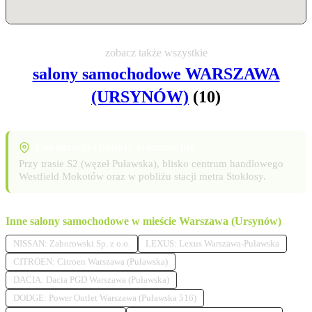
zobacz także wszystkie
salony samochodowe WARSZAWA
(URSYNÓW)
(10)
Lokalizacja i punkty orientacyjne
Przy trasie S2 (węzeł Puławska), blisko centrum handlowego
Westfield Mokotów oraz w pobliżu stacji metra Stokłosy.
Inne salony samochodowe w mieście Warszawa (Ursynów)
NISSAN: Zaborowski Sp. z o.o.
LEXUS: Lexus Warszawa-Puławska
CITROEN: Citroen Warszawa (Puławska)
DACIA: Dacia PGD Warszawa (Puławska)
DODGE: Power Outlet Warszawa (Puławska 516)