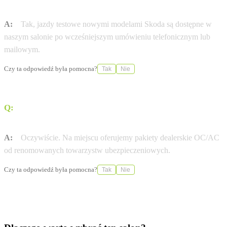
na jazdę próbną?
A:
Tak, jazdy testowe nowymi modelami Skoda są dostępne w
naszym salonie po wcześniejszym umówieniu telefonicznym lub
mailowym.
Czy ta odpowiedź była pomocna?
Tak
Nie
Q:
Czy Auto-Blak Autoryzowany Serwis pomaga w
formalnościach ubezpieczeniowych?
A:
Oczywiście. Na miejscu oferujemy pakiety dealerskie OC/AC
od renomowanych towarzystw ubezpieczeniowych.
Czy ta odpowiedź była pomocna?
Tak
Nie