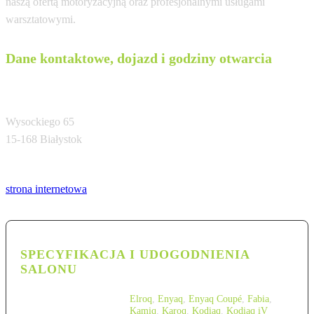
naszą ofertą motoryzacyjną oraz profesjonalnymi usługami
warsztatowymi.
Dane kontaktowe, dojazd i godziny otwarcia
Sieńko i Syn
Wysockiego 65
15-168 Białystok
Tel:
strona internetowa
SPECYFIKACJA I UDOGODNIENIA
SALONU
Elroq
,
Enyaq
,
Enyaq Coupé
,
Fabia
,
Kamiq
,
Karoq
,
Kodiaq
,
Kodiaq iV