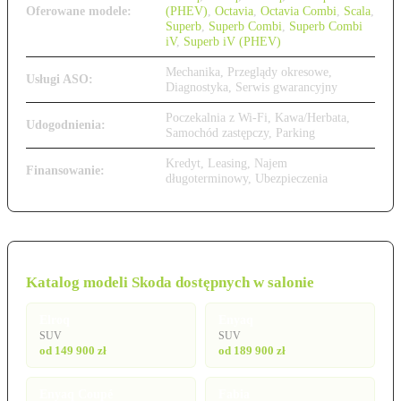
Oferowane modele:
(PHEV)
,
Octavia
,
Octavia Combi
,
Scala
,
Superb
,
Superb Combi
,
Superb Combi
iV
,
Superb iV (PHEV)
Mechanika, Przeglądy okresowe,
Usługi ASO:
Diagnostyka, Serwis gwarancyjny
Poczekalnia z Wi-Fi, Kawa/Herbata,
Udogodnienia:
Samochód zastępczy, Parking
Kredyt, Leasing, Najem
Finansowanie:
długoterminowy, Ubezpieczenia
Katalog modeli Skoda dostępnych w salonie
Elroq
Enyaq
SUV
SUV
od 149 900 zł
od 189 900 zł
Enyaq Coupé
Fabia