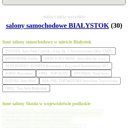
zobacz także wszystkie
salony samochodowe BIAŁYSTOK
(30)
Inne salony samochodowe w mieście Białystok
TOYOTA: Auto Park Czarnik i S-ka, Sp. J. Autoryzowany Diler TMPL
MITSUBISHI: Grafix
MERCEDES BENZ: Auto Idea Sp. z o.o.
ALFA ROMEO: KONRYS Konstanty i Krzysztof Świerzbińscy SP.J.
FORD: Biacomex
OPEL: TOP AUTO
HYUNDAI: Nord Auto
SUZUKI: Auto-Kras
KIA: PHU TOP MOTORS Swietłana Topczewska
OPEL: Top Auto Białystok
Inne salony Skoda w województwie podlaskie
Skoda Białystok - Biacomex Białystok Autoryzowany Serwis
Skoda Białystok - Fiedorowicz Białystok
Skoda Białystok - Top Auto Autoryzowany Serwis