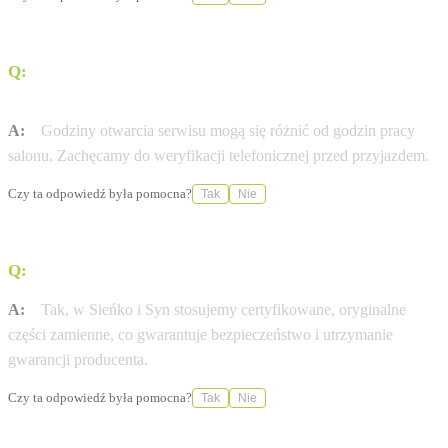
Q:
W jakich godzinach otwarty jest serwis Skoda w
mieście Białystok?
A:
Godziny otwarcia serwisu mogą się różnić od godzin pracy
salonu. Zachęcamy do weryfikacji telefonicznej przed przyjazdem.
Czy ta odpowiedź była pomocna?
Tak
Nie
Q:
Czy stosujecie wyłącznie oryginalne części Skoda?
A:
Tak, w Sieńko i Syn stosujemy certyfikowane, oryginalne
części zamienne, co gwarantuje bezpieczeństwo i utrzymanie
gwarancji producenta.
Czy ta odpowiedź była pomocna?
Tak
Nie