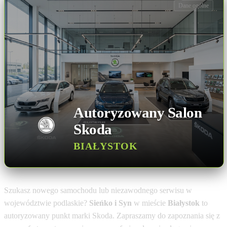
Dane ogólne
Autoryzowany Salon
Skoda
BIAŁYSTOK
Szukasz nowego samochodu lub niezawodnego serwisu w
województwie podlaskie?
Sieńko i Syn
w mieście
Białystok
to
autoryzowany punkt marki Skoda. Zapraszamy do zapoznania się z