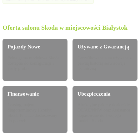
Oferta salonu Skoda w miejscowości Białystok
Pojazdy Nowe
Używane z Gwarancją
Pełna gama modelowa Skoda
Certyfikowane auta używane z
dostępna do konfiguracji i
pewną historią serwisową i
jazdy próbnej.
techniczną.
Finansowanie
Ubezpieczenia
Leasing, najem
Atrakcyjne pakiety dealerskie
długoterminowy i kredyt
OC/AC/NNW oraz Assistance
Skoda Finance dostosowany
dopasowane do Twojego
do potrzeb.
modelu Skoda.