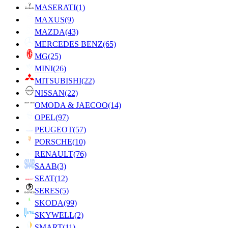
MASERATI
(1)
MAXUS
(9)
MAZDA
(43)
MERCEDES BENZ
(65)
MG
(25)
MINI
(26)
MITSUBISHI
(22)
NISSAN
(22)
OMODA & JAECOO
(14)
OPEL
(97)
PEUGEOT
(57)
PORSCHE
(10)
RENAULT
(76)
SAAB
(3)
SEAT
(12)
SERES
(5)
SKODA
(99)
SKYWELL
(2)
SMART
(11)