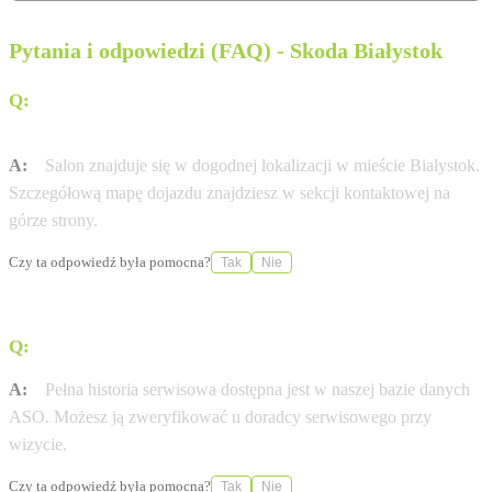
Pytania i odpowiedzi (FAQ) - Skoda Białystok
Q:
Jak dojechać do salonu Sieńko i Syn przy ul.
Wysockiego 65?
A:
Salon znajduje się w dogodnej lokalizacji w mieście Białystok.
Szczegółową mapę dojazdu znajdziesz w sekcji kontaktowej na
górze strony.
Czy ta odpowiedź była pomocna?
Tak
Nie
Q:
Gdzie sprawdzę historię serwisową mojej Skoda?
A:
Pełna historia serwisowa dostępna jest w naszej bazie danych
ASO. Możesz ją zweryfikować u doradcy serwisowego przy
wizycie.
Czy ta odpowiedź była pomocna?
Tak
Nie