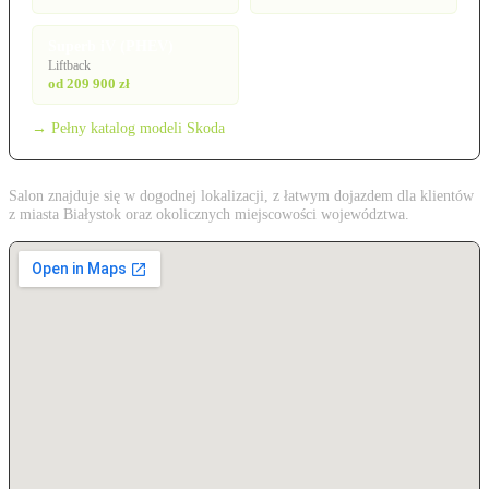
Superb iV (PHEV)
Liftback
od 209 900 zł
→ Pełny katalog modeli Skoda
Salon znajduje się w dogodnej lokalizacji, z łatwym dojazdem dla klientów
z miasta Białystok oraz okolicznych miejscowości województwa.