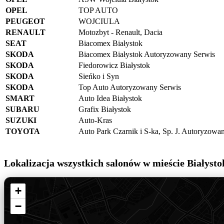
OPEL
TOP AUTO
PEUGEOT
WOJCIULA
RENAULT
Motozbyt - Renault, Dacia
SEAT
Biacomex Białystok
SKODA
Biacomex Białystok Autoryzowany Serwis
SKODA
Fiedorowicz Białystok
SKODA
Sieńko i Syn
SKODA
Top Auto Autoryzowany Serwis
SMART
Auto Idea Białystok
SUBARU
Grafix Białystok
SUZUKI
Auto-Kras
TOYOTA
Auto Park Czarnik i S-ka, Sp. J. Autoryzow
Lokalizacja wszystkich salonów w mieście Białysto
+
−