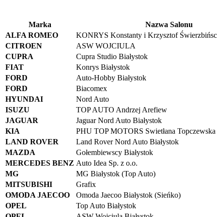
Marka
Nazwa Salonu
ALFA ROMEO
KONRYS Konstanty i Krzysztof Świerzbińscy
CITROEN
ASW WOJCIULA
CUPRA
Cupra Studio Białystok
FIAT
Konrys Białystok
FORD
Auto-Hobby Białystok
FORD
Biacomex
HYUNDAI
Nord Auto
ISUZU
TOP AUTO Andrzej Arefiew
JAGUAR
Jaguar Nord Auto Białystok
KIA
PHU TOP MOTORS Swietłana Topczewska
LAND ROVER
Land Rover Nord Auto Białystok
MAZDA
Gołembiewscy Białystok
MERCEDES BENZ
Auto Idea Sp. z o.o.
MG
MG Białystok (Top Auto)
MITSUBISHI
Grafix
OMODA JAECOO
Omoda Jaecoo Białystok (Sieńko)
OPEL
Top Auto Białystok
OPEL
ASW Wojciula Białystok