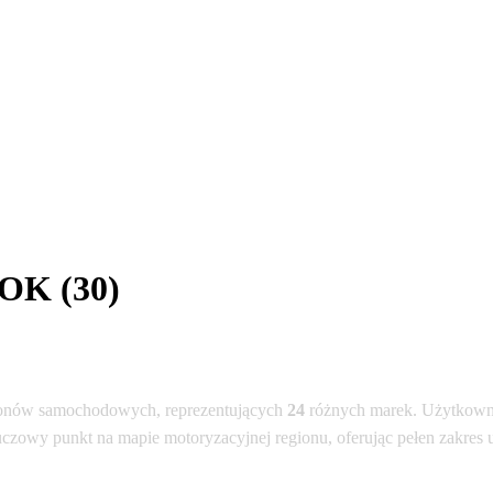
OK (30)
onów samochodowych, reprezentujących
24
różnych marek. Użytkowni
uczowy punkt na mapie motoryzacyjnej regionu, oferując pełen zakres 