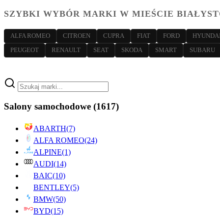
SZYBKI WYBÓR MARKI W MIEŚCIE BIAŁYS
ALFA ROMEO
CITROEN
CUPRA
FIAT
FORD
HYUNDA
PEUGEOT
RENAULT
SEAT
SKODA
SMART
SUBARU
Salony samochodowe
(1617)
ABARTH
(7)
ALFA ROMEO
(24)
ALPINE
(1)
AUDI
(14)
BAIC
(10)
BENTLEY
(5)
BMW
(50)
BYD
(15)