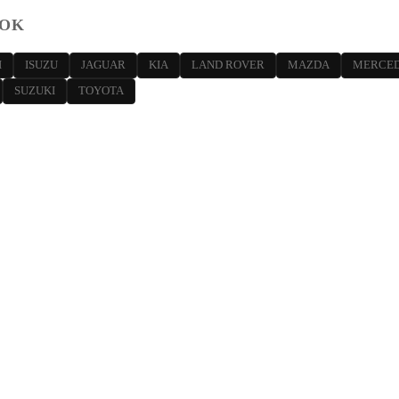
TOK
I
ISUZU
JAGUAR
KIA
LAND ROVER
MAZDA
MERCED
SUZUKI
TOYOTA