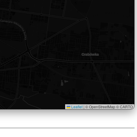
Leaflet
|
© OpenStreetMap © CARTO