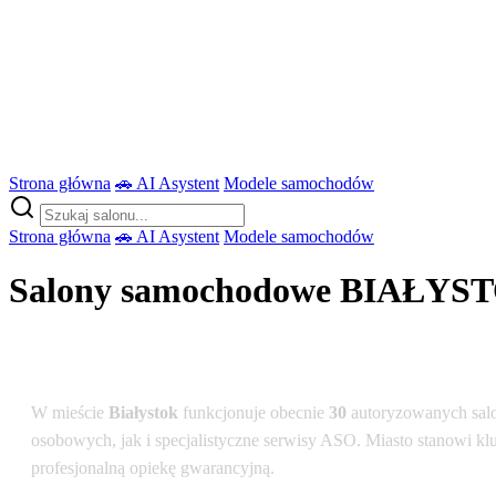
Strona główna
🚗 AI Asystent
Modele samochodów
Strona główna
🚗 AI Asystent
Modele samochodów
Salony samochodowe BIAŁYST
Podsumowanie dla lokalizacji: Białystok
W mieście
Białystok
funkcjonuje obecnie
30
autoryzowanych sal
osobowych, jak i specjalistyczne serwisy ASO. Miasto stanowi kl
profesjonalną opiekę gwarancyjną.