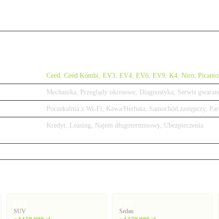
Ceed
,
Ceed Kombi
,
EV3
,
EV4
,
EV6
,
EV9
,
K4
,
Niro
,
Picanto
Mechanika, Przeglądy okresowe, Diagnostyka, Serwis gwaran
Poczekalnia z Wi-Fi, Kawa/Herbata, Samochód zastępczy, Par
Kredyt, Leasing, Najem długoterminowy, Ubezpieczenia
EV3
EV4
SUV
Sedan