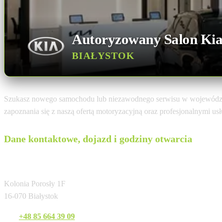
Autoryzowany Salon Ki
BIAŁYSTOK
Szukasz nowego samochodu lub niezawodnego serwisu w województ
zapoznania się z naszą ofertą motoryzacyjną oraz profesjonalnymi u
Dane kontaktowe, dojazd i godziny otwarcia
PHU TOP MOTORS Swietłana Topczewska
Kolonia Porosły 1F
16-070 Białystok
Tel:
+48 85 664 39 09