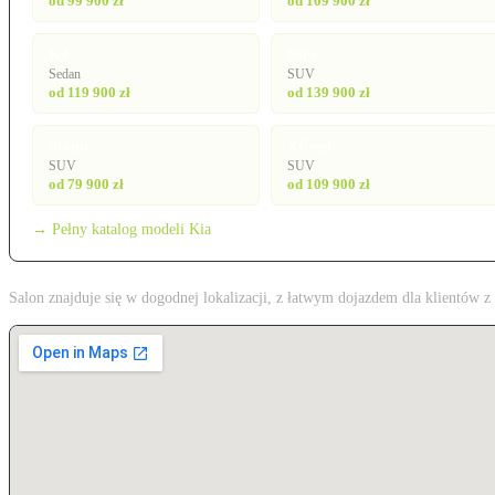
od 99 900 zł
od 109 900 zł
K4
Niro
Sedan
SUV
od 119 900 zł
od 139 900 zł
Stonic
XCeed
SUV
SUV
od 79 900 zł
od 109 900 zł
→ Pełny katalog modeli Kia
Salon znajduje się w dogodnej lokalizacji, z łatwym dojazdem dla klientów 