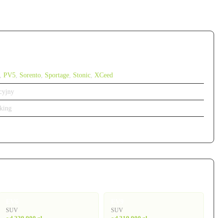
,
PV5
,
Sorento
,
Sportage
,
Stonic
,
XCeed
cyjny
king
EV6
EV9
SUV
SUV