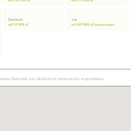
od 159 900 zł
od 179 900 zł
Picanto
PV5
Hatchback
Van
od 54 900 zł
od 169 900 zł (szacowana)
z miasta Białystok oraz okolicznych miejscowości województwa.