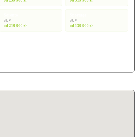
od 239 900 zł
od 319 900 zł
Sorento
Sportage
SUV
SUV
od 219 900 zł
od 139 900 zł