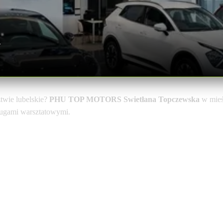
a
wie lubelskie?
PHU TOP MOTORS Swietłana Topczewska
w mie
sługami warsztatowymi.