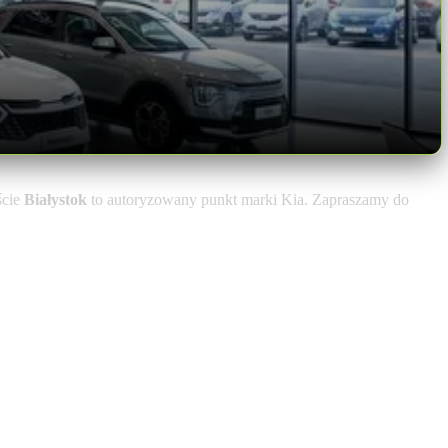
ście
Białystok
to autoryzowany punkt marki Kia. Zapraszamy do