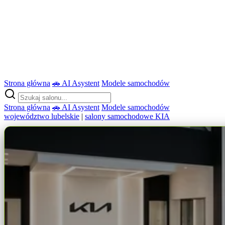
Strona główna
🚗 AI Asystent
Modele samochodów
Strona główna
🚗 AI Asystent
Modele samochodów
województwo lubelskie
|
salony samochodowe KIA