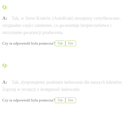
Q:
Czy stosujecie wyłącznie oryginalne części Seres?
A:
Tak, w Seres Kraków (AutoKrak) stosujemy certyfikowane,
oryginalne części zamienne, co gwarantuje bezpieczeństwo i
utrzymanie gwarancji producenta.
Czy ta odpowiedź była pomocna?
Tak
Nie
Q:
Czy w salonie Seres Kraków (AutoKrak) naładuję
auto elektryczne?
A:
Tak, dysponujemy punktami ładowania dla naszych klientów.
Zapytaj w recepcji o dostępność ładowarki.
Czy ta odpowiedź była pomocna?
Tak
Nie