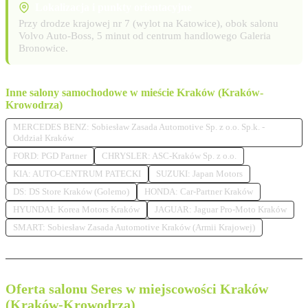
Lokalizacja i punkty orientacyjne
Przy drodze krajowej nr 7 (wylot na Katowice), obok salonu
Volvo Auto-Boss, 5 minut od centrum handlowego Galeria
Bronowice.
Inne salony samochodowe w mieście Kraków (Kraków-
Krowodrza)
MERCEDES BENZ: Sobiesław Zasada Automotive Sp. z o.o. Sp.k. -
Oddział Kraków
FORD: PGD Partner
CHRYSLER: ASC-Kraków Sp. z o.o.
KIA: AUTO-CENTRUM PATECKI
SUZUKI: Japan Motors
DS: DS Store Kraków (Golemo)
HONDA: Car-Partner Kraków
HYUNDAI: Korea Motors Kraków
JAGUAR: Jaguar Pro-Moto Kraków
SMART: Sobiesław Zasada Automotive Kraków (Armii Krajowej)
Oferta salonu Seres w miejscowości Kraków
(Kraków-Krowodrza)