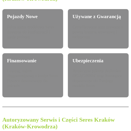
Pojazdy Nowe
Używane z Gwarancją
Pełna gama modelowa Seres
Certyfikowane auta używane z
dostępna do konfiguracji i
pewną historią serwisową i
jazdy próbnej.
techniczną.
Finansowanie
Ubezpieczenia
Leasing, najem
Atrakcyjne pakiety dealerskie
długoterminowy i kredyt Seres
OC/AC/NNW oraz Assistance
Finance dostosowany do
dopasowane do Twojego
potrzeb.
modelu Seres.
Autoryzowany Serwis i Części Seres Kraków
(Kraków-Krowodrza)