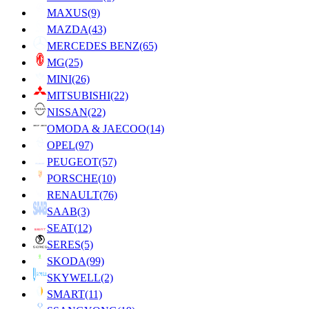
MAXUS
(9)
MAZDA
(43)
MERCEDES BENZ
(65)
MG
(25)
MINI
(26)
MITSUBISHI
(22)
NISSAN
(22)
OMODA & JAECOO
(14)
OPEL
(97)
PEUGEOT
(57)
PORSCHE
(10)
RENAULT
(76)
SAAB
(3)
SEAT
(12)
SERES
(5)
SKODA
(99)
SKYWELL
(2)
SMART
(11)