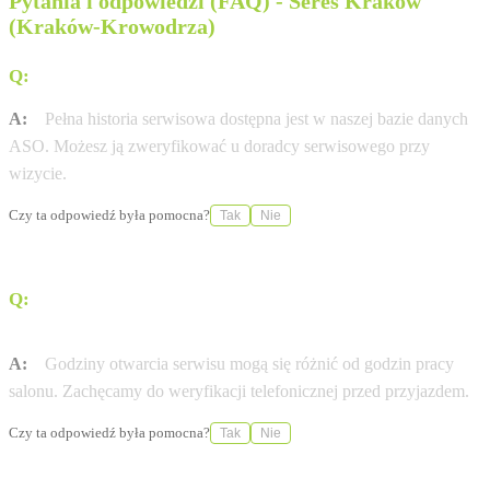
Pytania i odpowiedzi (FAQ) - Seres Kraków
(Kraków-Krowodrza)
Q:
Gdzie sprawdzę historię serwisową mojej Seres?
A:
Pełna historia serwisowa dostępna jest w naszej bazie danych
ASO. Możesz ją zweryfikować u doradcy serwisowego przy
wizycie.
Czy ta odpowiedź była pomocna?
Tak
Nie
Q:
W jakich godzinach otwarty jest serwis Seres w
mieście Kraków (Kraków-Krowodrza)?
A:
Godziny otwarcia serwisu mogą się różnić od godzin pracy
salonu. Zachęcamy do weryfikacji telefonicznej przed przyjazdem.
Czy ta odpowiedź była pomocna?
Tak
Nie