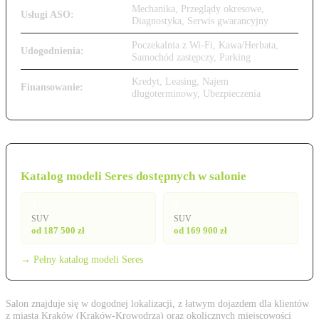
Mechanika, Przeglądy okresowe,
Usługi ASO:
Diagnostyka, Serwis gwarancyjny
Poczekalnia z Wi-Fi, Kawa/Herbata,
Udogodnienia:
Samochód zastępczy, Parking
Kredyt, Leasing, Najem
Finansowanie:
długoterminowy, Ubezpieczenia
Katalog modeli Seres dostępnych w salonie
3
5
SUV
SUV
od 187 500 zł
od 169 900 zł
→ Pełny katalog modeli Seres
Salon znajduje się w dogodnej lokalizacji, z łatwym dojazdem dla klientów
z miasta Kraków (Kraków-Krowodrza) oraz okolicznych miejscowości