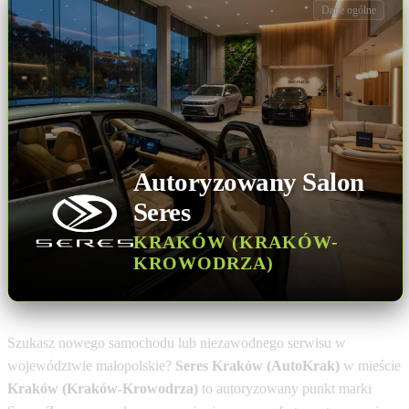
Dane ogólne
Autoryzowany Salon
Seres
KRAKÓW (KRAKÓW-
KROWODRZA)
Szukasz nowego samochodu lub niezawodnego serwisu w
województwie małopolskie?
Seres Kraków (AutoKrak)
w mieście
Kraków (Kraków-Krowodrza)
to autoryzowany punkt marki