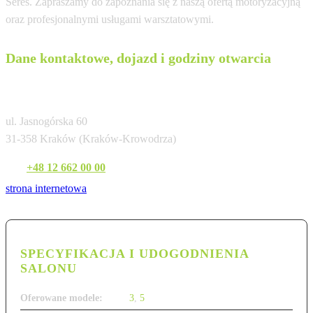
Seres. Zapraszamy do zapoznania się z naszą ofertą motoryzacyjną
oraz profesjonalnymi usługami warsztatowymi.
Dane kontaktowe, dojazd i godziny otwarcia
Seres Kraków (AutoKrak)
ul. Jasnogórska 60
31-358 Kraków (Kraków-Krowodrza)
Tel:
+48 12 662 00 00
strona internetowa
SPECYFIKACJA I UDOGODNIENIA
SALONU
Oferowane modele:
3
,
5