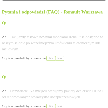
Pytania i odpowiedzi (FAQ) - Renault Warszawa
Q:
Czy w salonie Renault Warszawa umówię się na jazdę
próbną?
A:
Tak, jazdy testowe nowymi modelami Renault są dostępne w
naszym salonie po wcześniejszym umówieniu telefonicznym lub
mailowym.
Czy ta odpowiedź była pomocna?
Tak
Nie
Q:
Czy Renault & Dacia RRG pomaga w formalnościach
ubezpieczeniowych?
A:
Oczywiście. Na miejscu oferujemy pakiety dealerskie OC/AC
od renomowanych towarzystw ubezpieczeniowych.
Czy ta odpowiedź była pomocna?
Tak
Nie