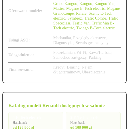
Grand Kangoo
,
Kangoo
,
Kangoo Van
,
Master
,
Megane E-Tech electric
,
Megane
Oferowane modele:
GrandCoupé
,
Rafale
,
Scenic E-Tech
electric
,
Symbioz
,
Trafic Combi
,
Trafic
Spaceclass
,
Trafic Van
,
Trafic Van E-
Tech electric
,
Twingo E-Tech electric
Mechanika, Przeglądy okresowe,
Usługi ASO:
Diagnostyka, Serwis gwarancyjny
Poczekalnia z Wi-Fi, Kawa/Herbata,
Udogodnienia:
Samochód zastępczy, Parking
Kredyt, Leasing, Najem
Finansowanie:
długoterminowy, Ubezpieczenia
Katalog modeli Renault dostępnych w salonie
4 E-Tech electric
5 E-Tech electric
Hatchback
Hatchback
od 129 900 zł
od 109 900 zł