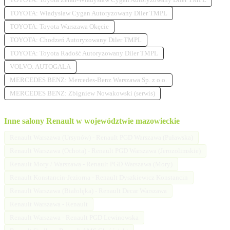
TOYOTA: Władysław Cygan Autoryzowany Diler TMPL
TOYOTA: Toyota Warszawa Okęcie
TOYOTA: Chodzeń Autoryzowany Diler TMPL
TOYOTA: Toyota Radość Autoryzowany Diler TMPL
VOLVO: AUTOGALA
MERCEDES BENZ: Mercedes-Benz Warszawa Sp. z o.o.
MERCEDES BENZ: Zbigniew Nowakowski (serwis)
Inne salony Renault w województwie mazowieckie
Renault Warszawa (Ursynów) - Renault PGD Warszawa (Puławska)
Renault Warszawa (Ochota) - Renault PGD Warszawa (Jerozolimskie)
Renault Mory / Warszawa - Renault PGD Warszawa (Mory)
Renault Konstancin-Jeziorna - Renault Dyszkiewicz Konstancin
Renault Warszawa (Białołęka) - Renault Decar Warszawa
Renault Warszawa - Renault
Renault Warszawa - Renault PGD Lewinowska