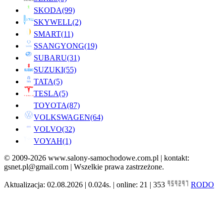
SKODA
(99)
SKYWELL
(2)
SMART
(11)
SSANGYONG
(19)
SUBARU
(31)
SUZUKI
(55)
TATA
(5)
TESLA
(5)
TOYOTA
(87)
VOLKSWAGEN
(64)
VOLVO
(32)
VOYAH
(1)
© 2009-2026 www.salony-samochodowe.com.pl | kontakt:
gsnet.pl@gmail.com | Wszelkie prawa zastrzeżone.
Aktualizacja: 02.08.2026 | 0.024s. | online: 21 | 353
RODO