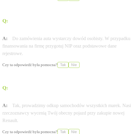
Q:
Jakie dokumenty są potrzebne do zamówienia nowej
Renault?
A:
Do zamówienia auta wystarczy dowód osobisty. W przypadku
finansowania na firmę przygotuj NIP oraz podstawowe dane
rejestrowe.
Czy ta odpowiedź była pomocna?
Tak
Nie
Q:
Czy mogę zostawić swój obecny samochód w
rozliczeniu?
A:
Tak, prowadzimy odkup samochodów wszystkich marek. Nasi
rzeczoznawcy wycenią Twój obecny pojazd przy zakupie nowej
Renault.
Czy ta odpowiedź była pomocna?
Tak
Nie