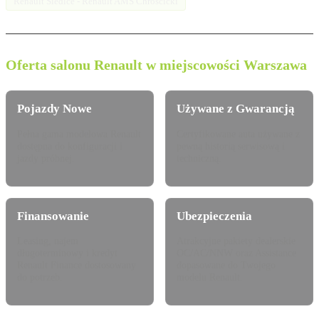
Renault Siedlce - Renault AMS Chróścicki
Oferta salonu Renault w miejscowości Warszawa
Pojazdy Nowe
Używane z Gwarancją
Pełna gama modelowa Renault
Certyfikowane auta używane z
dostępna do konfiguracji i
pewną historią serwisową i
jazdy próbnej.
techniczną.
Finansowanie
Ubezpieczenia
Leasing, najem
Atrakcyjne pakiety dealerskie
długoterminowy i kredyt
OC/AC/NNW oraz Assistance
Renault Finance dostosowany
dopasowane do Twojego
do potrzeb.
modelu Renault.