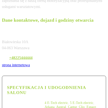
zapoznania się z naszą ofertą motoryzacyjną oraz profesjonalnymi
usługami warsztatowymi.
Dane kontaktowe, dojazd i godziny otwarcia
Renault & Dacia RRG
Białowieska 10A
04-063 Warszawa
Tel:
+48225444444
strona internetowa
SPECYFIKACJA I UDOGODNIENIA
SALONU
4 E-Tech electric
,
5 E-Tech electric
,
Arkana
,
Austral
,
Captur
,
Clio
,
Espace
,