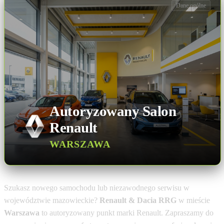
Dane ogólne
Autoryzowany Salon
Renault
WARSZAWA
Szukasz nowego samochodu lub niezawodnego serwisu w
województwie mazowieckie?
Renault & Dacia RRG
w mieście
Warszawa
to autoryzowany punkt marki Renault. Zapraszamy do