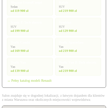
Megane GrandCoupé
Rafale
Sedan
SUV
od 119 900 zł
od 219 900 zł
Scenic E-Tech electric
Symbioz
SUV
SUV
od 199 900 zł
od 129 900 zł
Trafic Combi
Trafic Spaceclass
Van
Van
od 169 900 zł
od 219 900 zł
Trafic Van
Trafic Van E-Tech electric
Van
Van
od 139 900 zł
od 219 900 zł
→ Pełny katalog modeli Renault
Salon znajduje się w dogodnej lokalizacji, z łatwym dojazdem dla klientów
z miasta Warszawa oraz okolicznych miejscowości województwa.