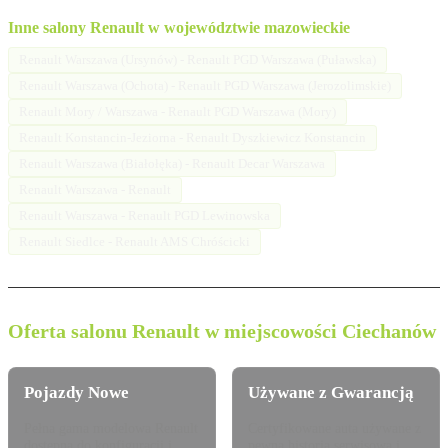
Inne salony Renault w województwie mazowieckie
Renault Warszawa (Ursynów) - Renault PGD Warszawa (Puławska)
Renault Warszawa (Ochota) - Renault PGD Warszawa (Jerozolimskie)
Renault Mory / Warszawa - Renault PGD Warszawa (Mory)
Renault Konstancin-Jeziorna - Renault Dyszkiewicz Konstancin
Renault Warszawa (Białołęka) - Renault Decar Warszawa
Renault Warszawa - Renault
Renault Warszawa - Renault PGD Lewinowska
Renault Siedlce - Renault AMS Chróścicki
Oferta salonu Renault w miejscowości Ciechanów
Pojazdy Nowe
Używane z Gwarancją
Pełna gama modelowa Renault
Certyfikowane auta używane z
dostępna do konfiguracji i
pewną historią serwisową i