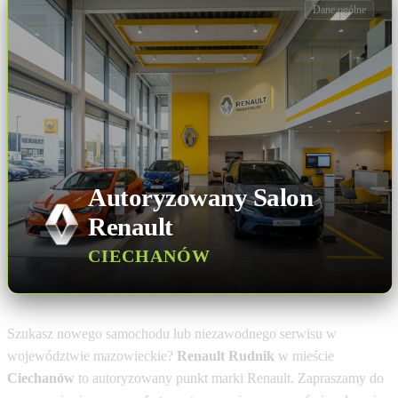
Dane ogólne
Autoryzowany Salon
Renault
CIECHANÓW
Szukasz nowego samochodu lub niezawodnego serwisu w
województwie mazowieckie?
Renault Rudnik
w mieście
Ciechanów
to autoryzowany punkt marki Renault. Zapraszamy do