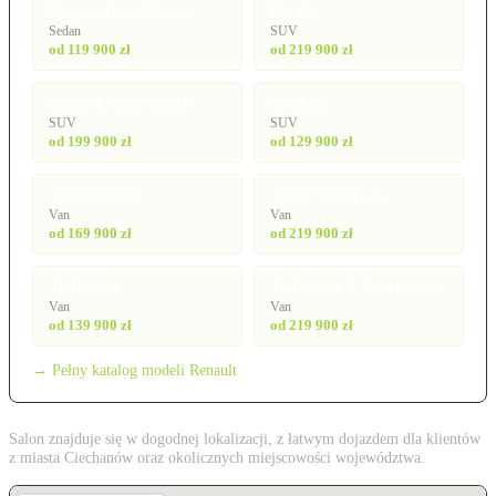
Megane GrandCoupé
Rafale
Sedan
SUV
od 119 900 zł
od 219 900 zł
Scenic E-Tech electric
Symbioz
SUV
SUV
od 199 900 zł
od 129 900 zł
Trafic Combi
Trafic Spaceclass
Van
Van
od 169 900 zł
od 219 900 zł
Trafic Van
Trafic Van E-Tech electric
Van
Van
od 139 900 zł
od 219 900 zł
→ Pełny katalog modeli Renault
Salon znajduje się w dogodnej lokalizacji, z łatwym dojazdem dla klientów
z miasta Ciechanów oraz okolicznych miejscowości województwa.