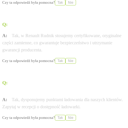
Czy ta odpowiedź była pomocna?
Tak
Nie
Q:
Czy stosujecie wyłącznie oryginalne części Renault?
A:
Tak, w Renault Rudnik stosujemy certyfikowane, oryginalne
części zamienne, co gwarantuje bezpieczeństwo i utrzymanie
gwarancji producenta.
Czy ta odpowiedź była pomocna?
Tak
Nie
Q:
Czy w salonie Renault Rudnik naładuję auto
elektryczne?
A:
Tak, dysponujemy punktami ładowania dla naszych klientów.
Zapytaj w recepcji o dostępność ładowarki.
Czy ta odpowiedź była pomocna?
Tak
Nie