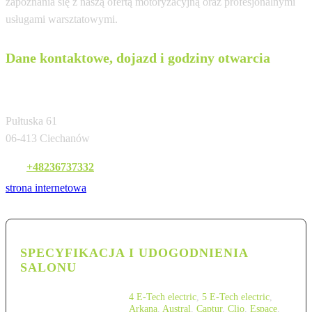
zapoznania się z naszą ofertą motoryzacyjną oraz profesjonalnymi
usługami warsztatowymi.
Dane kontaktowe, dojazd i godziny otwarcia
Renault Rudnik
Pułtuska 61
06-413 Ciechanów
Tel:
+48236737332
strona internetowa
SPECYFIKACJA I UDOGODNIENIA
SALONU
4 E-Tech electric
,
5 E-Tech electric
,
Arkana
,
Austral
,
Captur
,
Clio
,
Espace
,