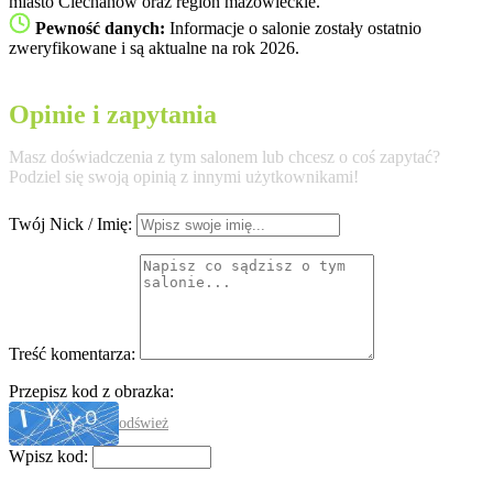
miasto Ciechanów oraz region mazowieckie.
Pewność danych:
Informacje o salonie zostały ostatnio
zweryfikowane i są aktualne na rok 2026.
Opinie i zapytania
Masz doświadczenia z tym salonem lub chcesz o coś zapytać?
Podziel się swoją opinią z innymi użytkownikami!
Twój Nick / Imię:
Treść komentarza:
Przepisz kod z obrazka:
odśwież
Wpisz kod: