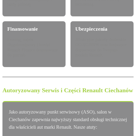
jazdy próbnej.
techniczną.
Finansowanie
Ubezpieczenia
Leasing, najem
Atrakcyjne pakiety dealerskie
długoterminowy i kredyt
OC/AC/NNW oraz Assistance
Renault Finance dostosowany
dopasowane do Twojego
do potrzeb.
modelu Renault.
Autoryzowany Serwis i Części Renault Ciechanów
Jako autoryzowany punkt serwisowy (ASO), salon w
Ciechanów zapewnia najwyższy standard obsługi technicznej
dla właścicieli aut marki Renault. Nasze atuty: