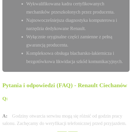
Wykwalifikowana kadra certyfikowanych
mechaników przeszkolonych przez producenta.
Najnowocześniejsza diagnostyka komputerowa i
narzędzia dedykowane Renault.
Wyłącznie oryginalne części zamienne z pełną
gwarancją producenta.
Kompleksowa obsługa blacharsko-lakiernicza i
bezgotówkowa likwidacja szkód komunikacyjnych.
Pytania i odpowiedzi (FAQ) - Renault Ciechanów
Q:
W jakich godzinach otwarty jest serwis Renault w
mieście Ciechanów?
A:
Godziny otwarcia serwisu mogą się różnić od godzin pracy
salonu. Zachęcamy do weryfikacji telefonicznej przed przyjazdem.