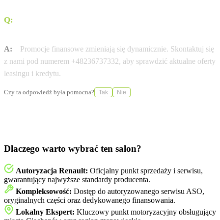
Q:
Czy dostępny jest leasing 0% na wybrane modele
Renault?
A:
Promocje finansowe zmieniają się dynamicznie. Skontaktuj się
z nami pod numerem +48236737332, aby sprawdzić aktualne oferty
leasingu i kredytu.
Czy ta odpowiedź była pomocna?
Tak
Nie
Dlaczego warto wybrać ten salon?
Autoryzacja Renault:
Oficjalny punkt sprzedaży i serwisu,
gwarantujący najwyższe standardy producenta.
Kompleksowość:
Dostęp do autoryzowanego serwisu ASO,
oryginalnych części oraz dedykowanego finansowania.
Lokalny Ekspert:
Kluczowy punkt motoryzacyjny obsługujący