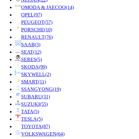
OMODA & JAECOO
(14)
OPEL
(97)
PEUGEOT
(57)
PORSCHE
(10)
RENAULT
(76)
SAAB
(3)
SEAT
(12)
SERES
(5)
SKODA
(99)
SKYWELL
(2)
SMART
(11)
SSANGYONG
(19)
SUBARU
(31)
SUZUKI
(55)
TATA
(5)
TESLA
(5)
TOYOTA
(87)
VOLKSWAGEN
(64)