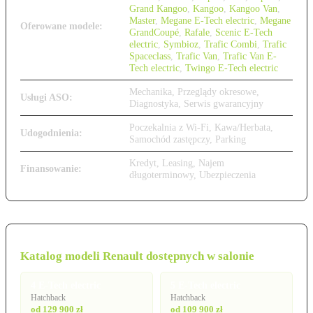
Grand Kangoo
,
Kangoo
,
Kangoo Van
,
Master
,
Megane E-Tech electric
,
Megane
Oferowane modele:
GrandCoupé
,
Rafale
,
Scenic E-Tech
electric
,
Symbioz
,
Trafic Combi
,
Trafic
Spaceclass
,
Trafic Van
,
Trafic Van E-
Tech electric
,
Twingo E-Tech electric
Mechanika, Przeglądy okresowe,
Usługi ASO:
Diagnostyka, Serwis gwarancyjny
Poczekalnia z Wi-Fi, Kawa/Herbata,
Udogodnienia:
Samochód zastępczy, Parking
Kredyt, Leasing, Najem
Finansowanie:
długoterminowy, Ubezpieczenia
Katalog modeli Renault dostępnych w salonie
4 E-Tech electric
5 E-Tech electric
Hatchback
Hatchback
od 129 900 zł
od 109 900 zł