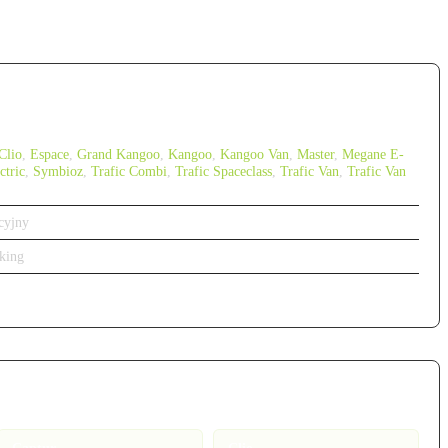
Clio
,
Espace
,
Grand Kangoo
,
Kangoo
,
Kangoo Van
,
Master
,
Megane E-
ctric
,
Symbioz
,
Trafic Combi
,
Trafic Spaceclass
,
Trafic Van
,
Trafic Van
cyjny
king