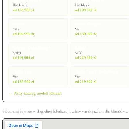
4 E-Tech electric
5 E-Tech electric
Hatchback
Hatchback
od 129 900 zł
od 109 900 zł
Espace
Grand Kangoo
SUV
Van
od 199 900 zł
od 139 900 zł
Megane GrandCoupé
Rafale
Sedan
SUV
od 119 900 zł
od 219 900 zł
Trafic Van
Trafic Van E-Tech electric
Van
Van
od 139 900 zł
od 219 900 zł
→ Pełny katalog modeli Renault
Salon znajduje się w dogodnej lokalizacji, z łatwym dojazdem dla klientów