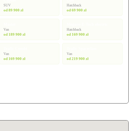
Captur
Clio
SUV
Hatchback
od 89 900 zł
od 69 900 zł
Master
Megane E-Tech electric
Van
Hatchback
od 189 900 zł
od 169 900 zł
Trafic Combi
Trafic Spaceclass
Van
Van
od 169 900 zł
od 219 900 zł