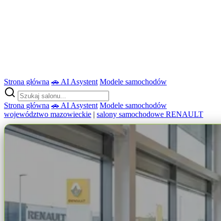
Strona główna
🚗 AI Asystent
Modele samochodów
Strona główna
🚗 AI Asystent
Modele samochodów
województwo mazowieckie
|
salony samochodowe RENAULT