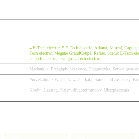
4 E-Tech electric
,
5 E-Tech electric
,
Arkana
,
Austral
,
Captur
,
Tech electric
,
Megane GrandCoupé
,
Rafale
,
Scenic E-Tech ele
E-Tech electric
,
Twingo E-Tech electric
Mechanika, Przeglądy okresowe, Diagnostyka, Serwis gwaran
Poczekalnia z Wi-Fi, Kawa/Herbata, Samochód zastępczy, Par
Kredyt, Leasing, Najem długoterminowy, Ubezpieczenia