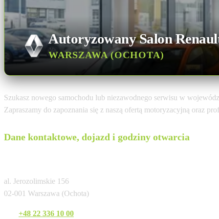
Autoryzowany Salon Renaul
WARSZAWA (OCHOTA)
Szukasz nowego samochodu lub niezawodnego serwisu w wojewód
Zapraszamy do zapoznania się z naszą ofertą motoryzacyjną oraz pr
Dane kontaktowe, dojazd i godziny otwarcia
Renault PGD Warszawa (Jerozolimskie)
al. Jerozolimskie 156
02-001 Warszawa (Ochota)
Tel:
+48 22 336 10 00