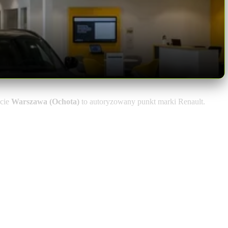
cie
Warszawa (Ochota)
to autoryzowany punkt marki Renault.