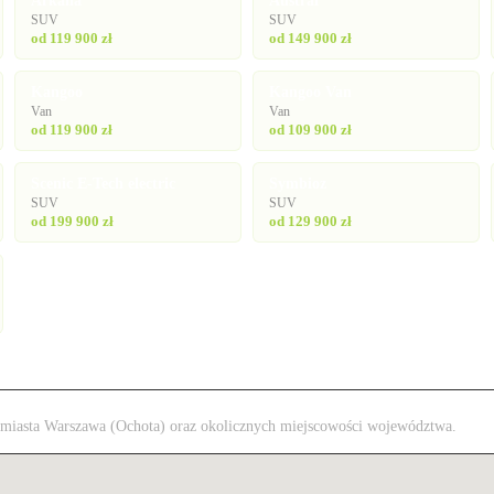
Arkana
Austral
SUV
SUV
od 119 900 zł
od 149 900 zł
Kangoo
Kangoo Van
Van
Van
od 119 900 zł
od 109 900 zł
Scenic E-Tech electric
Symbioz
SUV
SUV
od 199 900 zł
od 129 900 zł
 z miasta Warszawa (Ochota) oraz okolicznych miejscowości województwa.