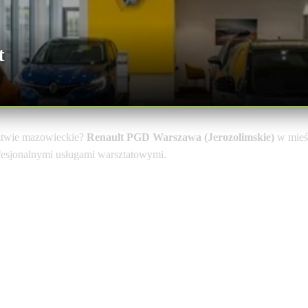
t
ztwie mazowieckie?
Renault PGD Warszawa (Jerozolimskie)
w mieś
ofesjonalnymi usługami warsztatowymi.