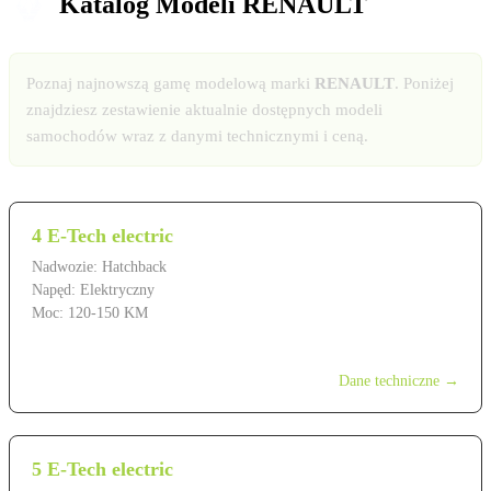
Katalog Modeli RENAULT
Poznaj najnowszą gamę modelową marki
RENAULT
. Poniżej
znajdziesz zestawienie aktualnie dostępnych modeli
samochodów wraz z danymi technicznymi i ceną.
4 E-Tech electric
Nadwozie: Hatchback
Napęd: Elektryczny
Moc: 120-150 KM
od 129 900 zł
Dane techniczne →
5 E-Tech electric