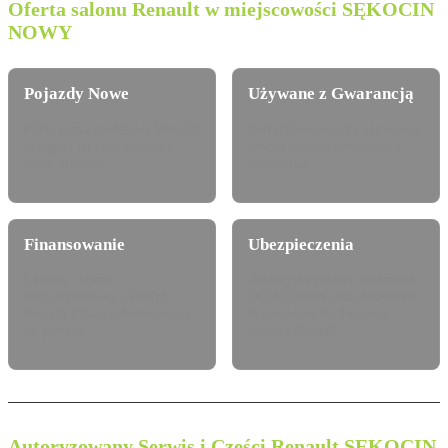
Oferta salonu Renault w miejscowości SĘKOCIN
NOWY
Pojazdy Nowe
Używane z Gwarancją
Pełna gama modelowa Renault
Certyfikowane auta używane z
dostępna do konfiguracji i
pewną historią serwisową i
jazdy próbnej.
techniczną.
Finansowanie
Ubezpieczenia
Leasing, najem
Atrakcyjne pakiety dealerskie
długoterminowy i kredyt
OC/AC/NNW oraz Assistance
Renault Finance dostosowany
dopasowane do Twojego
do potrzeb.
modelu Renault.
Autoryzowany Serwis i Części Renault SĘKOCIN