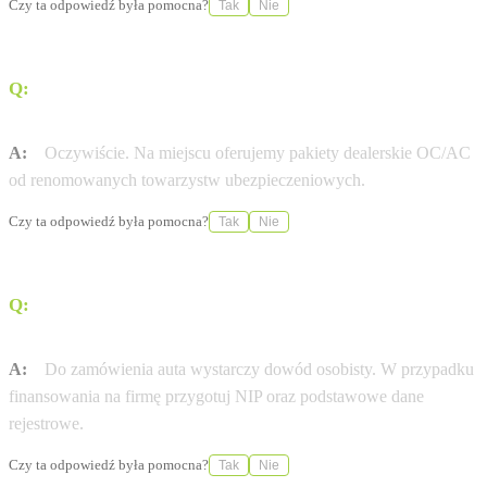
Czy ta odpowiedź była pomocna?
Tak
Nie
Q:
Czy KRUBAGROUP SP. Z O.O. pomaga w
formalnościach ubezpieczeniowych?
A:
Oczywiście. Na miejscu oferujemy pakiety dealerskie OC/AC
od renomowanych towarzystw ubezpieczeniowych.
Czy ta odpowiedź była pomocna?
Tak
Nie
Q:
Jakie dokumenty są potrzebne do zamówienia nowej
Renault?
A:
Do zamówienia auta wystarczy dowód osobisty. W przypadku
finansowania na firmę przygotuj NIP oraz podstawowe dane
rejestrowe.
Czy ta odpowiedź była pomocna?
Tak
Nie