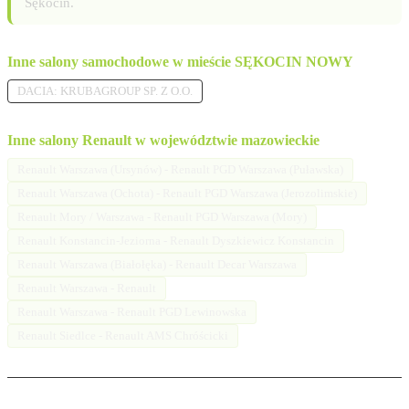
Sękocin.
Inne salony samochodowe w mieście SĘKOCIN NOWY
DACIA: KRUBAGROUP SP. Z O.O.
Inne salony Renault w województwie mazowieckie
Renault Warszawa (Ursynów) - Renault PGD Warszawa (Puławska)
Renault Warszawa (Ochota) - Renault PGD Warszawa (Jerozolimskie)
Renault Mory / Warszawa - Renault PGD Warszawa (Mory)
Renault Konstancin-Jeziorna - Renault Dyszkiewicz Konstancin
Renault Warszawa (Białołęka) - Renault Decar Warszawa
Renault Warszawa - Renault
Renault Warszawa - Renault PGD Lewinowska
Renault Siedlce - Renault AMS Chróścicki