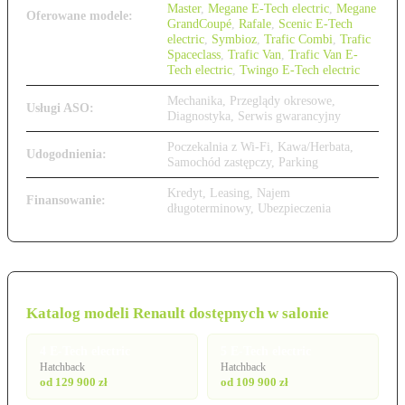
Master
,
Megane E-Tech electric
,
Megane
Oferowane modele:
GrandCoupé
,
Rafale
,
Scenic E-Tech
electric
,
Symbioz
,
Trafic Combi
,
Trafic
Spaceclass
,
Trafic Van
,
Trafic Van E-
Tech electric
,
Twingo E-Tech electric
Mechanika, Przeglądy okresowe,
Usługi ASO:
Diagnostyka, Serwis gwarancyjny
Poczekalnia z Wi-Fi, Kawa/Herbata,
Udogodnienia:
Samochód zastępczy, Parking
Kredyt, Leasing, Najem
Finansowanie:
długoterminowy, Ubezpieczenia
Katalog modeli Renault dostępnych w salonie
4 E-Tech electric
5 E-Tech electric
Hatchback
Hatchback
od 129 900 zł
od 109 900 zł