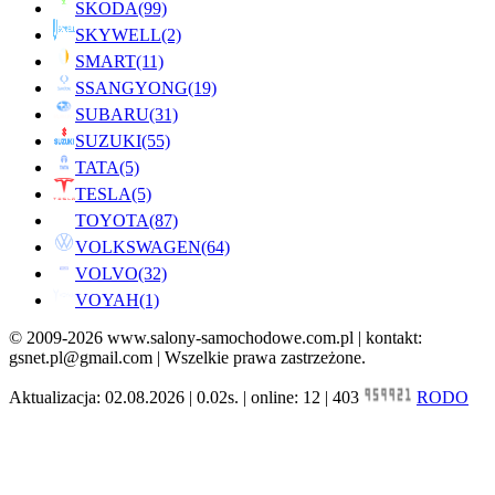
SKODA
(99)
SKYWELL
(2)
SMART
(11)
SSANGYONG
(19)
SUBARU
(31)
SUZUKI
(55)
TATA
(5)
TESLA
(5)
TOYOTA
(87)
VOLKSWAGEN
(64)
VOLVO
(32)
VOYAH
(1)
© 2009-2026 www.salony-samochodowe.com.pl | kontakt:
gsnet.pl@gmail.com | Wszelkie prawa zastrzeżone.
Aktualizacja: 02.08.2026 | 0.02s. | online: 12 | 403
RODO