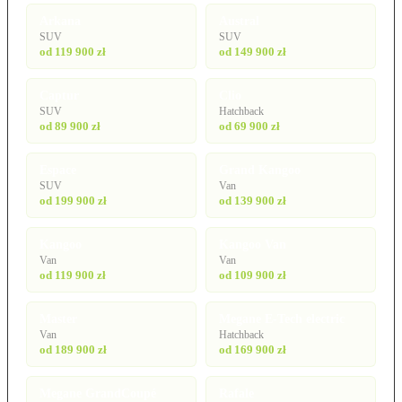
Arkana
Austral
SUV
SUV
od 119 900 zł
od 149 900 zł
Captur
Clio
SUV
Hatchback
od 89 900 zł
od 69 900 zł
Espace
Grand Kangoo
SUV
Van
od 199 900 zł
od 139 900 zł
Kangoo
Kangoo Van
Van
Van
od 119 900 zł
od 109 900 zł
Master
Megane E-Tech electric
Van
Hatchback
od 189 900 zł
od 169 900 zł
Megane GrandCoupé
Rafale