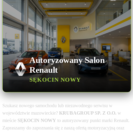
Autoryzowany Salon
Renault
SĘKOCIN NOWY
Szukasz nowego samochodu lub niezawodnego serwisu w
województwie mazowieckie?
KRUBAGROUP SP. Z O.O.
w
mieście
SĘKOCIN NOWY
to autoryzowany punkt marki Renault.
Zapraszamy do zapoznania się z naszą ofertą motoryzacyjną oraz