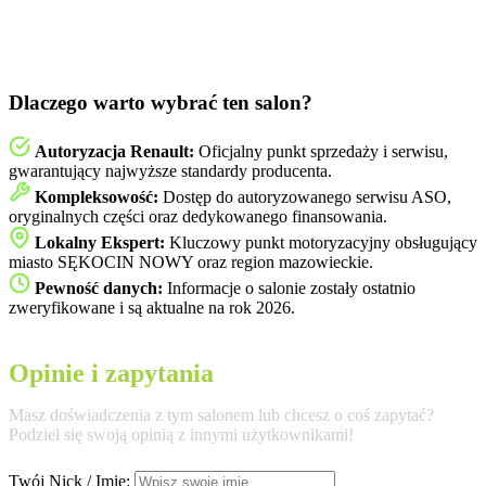
Dlaczego warto wybrać ten salon?
Autoryzacja Renault:
Oficjalny punkt sprzedaży i serwisu,
gwarantujący najwyższe standardy producenta.
Kompleksowość:
Dostęp do autoryzowanego serwisu ASO,
oryginalnych części oraz dedykowanego finansowania.
Lokalny Ekspert:
Kluczowy punkt motoryzacyjny obsługujący
miasto SĘKOCIN NOWY oraz region mazowieckie.
Pewność danych:
Informacje o salonie zostały ostatnio
zweryfikowane i są aktualne na rok 2026.
Opinie i zapytania
Masz doświadczenia z tym salonem lub chcesz o coś zapytać?
Podziel się swoją opinią z innymi użytkownikami!
Twój Nick / Imię: