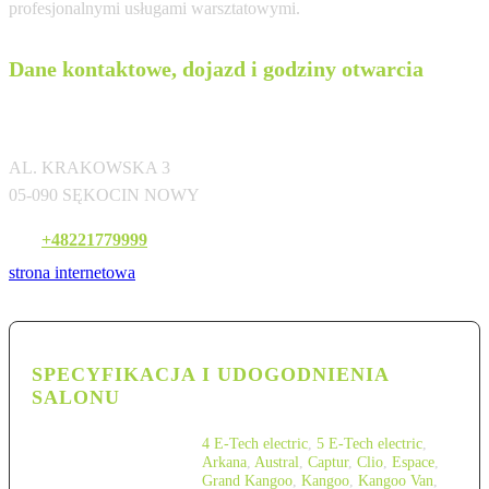
profesjonalnymi usługami warsztatowymi.
Dane kontaktowe, dojazd i godziny otwarcia
KRUBAGROUP SP. Z O.O.
AL. KRAKOWSKA 3
05-090 SĘKOCIN NOWY
Tel:
+48221779999
strona internetowa
SPECYFIKACJA I UDOGODNIENIA
SALONU
4 E-Tech electric
,
5 E-Tech electric
,
Arkana
,
Austral
,
Captur
,
Clio
,
Espace
,
Grand Kangoo
,
Kangoo
,
Kangoo Van
,