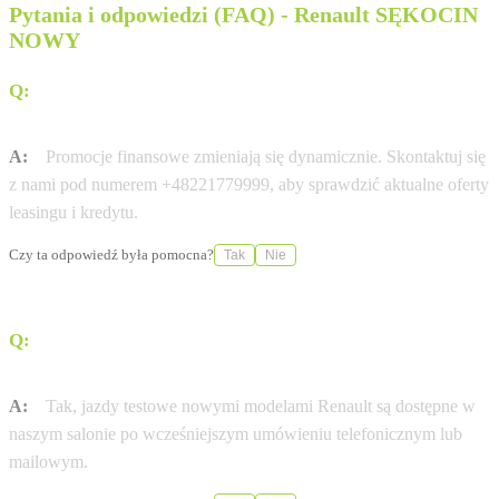
Pytania i odpowiedzi (FAQ) - Renault SĘKOCIN
NOWY
Q:
Czy dostępny jest leasing 0% na wybrane modele
Renault?
A:
Promocje finansowe zmieniają się dynamicznie. Skontaktuj się
z nami pod numerem +48221779999, aby sprawdzić aktualne oferty
leasingu i kredytu.
Czy ta odpowiedź była pomocna?
Tak
Nie
Q:
Czy w salonie Renault SĘKOCIN NOWY umówię się
na jazdę próbną?
A:
Tak, jazdy testowe nowymi modelami Renault są dostępne w
naszym salonie po wcześniejszym umówieniu telefonicznym lub
mailowym.