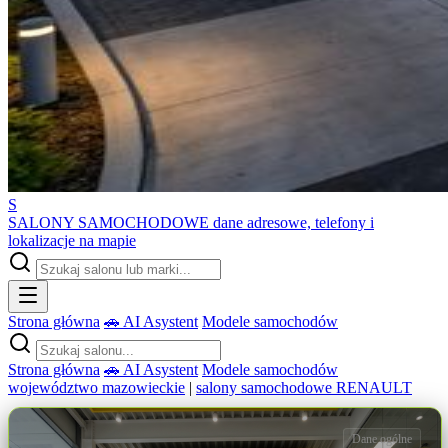
S
SALONY SAMOCHODOWE
dane adresowe, telefony i
lokalizacje na mapie
Strona główna
🚗 AI Asystent
Modele samochodów
Strona główna
🚗 AI Asystent
Modele samochodów
województwo mazowieckie
|
salony samochodowe RENAULT
Dane ogólne