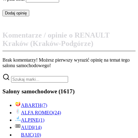
Komentarze / opinie o RENAULT
Kraków (Kraków-Podgórze)
Brak komentarzy! Możesz pierwszy wyrazić opinię na temat tego
salonu samochodowego!
Salony samochodowe
(1617)
ABARTH
(7)
ALFA ROMEO
(24)
ALPINE
(1)
AUDI
(14)
BAIC
(10)