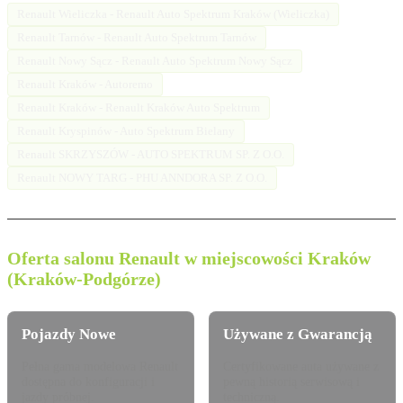
Renault Wieliczka - Renault Auto Spektrum Kraków (Wieliczka)
Renault Tarnów - Renault Auto Spektrum Tarnów
Renault Nowy Sącz - Renault Auto Spektrum Nowy Sącz
Renault Kraków - Autoremo
Renault Kraków - Renault Kraków Auto Spektrum
Renault Kryspinów - Auto Spektrum Bielany
Renault SKRZYSZÓW - AUTO SPEKTRUM SP. Z O.O.
Renault NOWY TARG - PHU ANNDORA SP. Z O.O.
Oferta salonu Renault w miejscowości Kraków
(Kraków-Podgórze)
Pojazdy Nowe
Używane z Gwarancją
Pełna gama modelowa Renault
Certyfikowane auta używane z
dostępna do konfiguracji i
pewną historią serwisową i
jazdy próbnej.
techniczną.