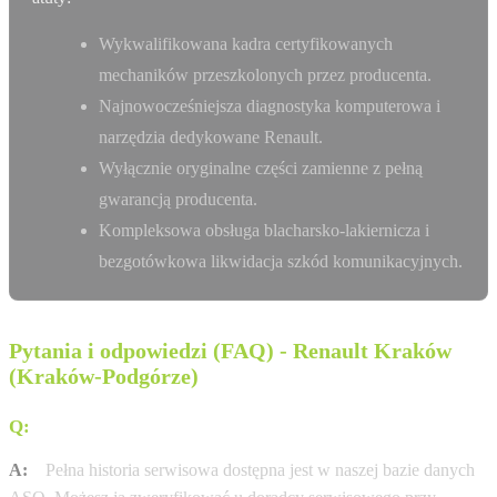
Wykwalifikowana kadra certyfikowanych
mechaników przeszkolonych przez producenta.
Najnowocześniejsza diagnostyka komputerowa i
narzędzia dedykowane Renault.
Wyłącznie oryginalne części zamienne z pełną
gwarancją producenta.
Kompleksowa obsługa blacharsko-lakiernicza i
bezgotówkowa likwidacja szkód komunikacyjnych.
Pytania i odpowiedzi (FAQ) - Renault Kraków
(Kraków-Podgórze)
Q:
Gdzie sprawdzę historię serwisową mojej Renault?
A:
Pełna historia serwisowa dostępna jest w naszej bazie danych