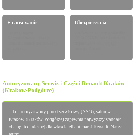
Finansowanie
Ubezpieczenia
Leasing, najem
Atrakcyjne pakiety dealerskie
długoterminowy i kredyt
OC/AC/NNW oraz Assistance
Renault Finance dostosowany
dopasowane do Twojego
do potrzeb.
modelu Renault.
Autoryzowany Serwis i Części Renault Kraków
(Kraków-Podgórze)
Jako autoryzowany punkt serwisowy (ASO), salon w
Kraków (Kraków-Podgórze) zapewnia najwyższy standard
obsługi technicznej dla właścicieli aut marki Renault. Nasze
atuty: