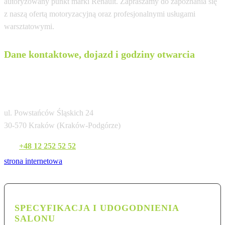
autoryzowany punkt marki Renault. Zapraszamy do zapoznania się
z naszą ofertą motoryzacyjną oraz profesjonalnymi usługami
warsztatowymi.
Dane kontaktowe, dojazd i godziny otwarcia
Renault Auto Spektrum Kraków
(Powstańców)
ul. Powstańców Śląskich 24
30-570 Kraków (Kraków-Podgórze)
Tel:
+48 12 252 52 52
strona internetowa
SPECYFIKACJA I UDOGODNIENIA
SALONU