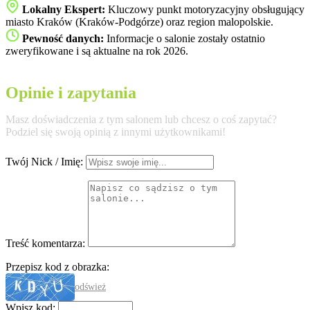
Lokalny Ekspert:
Kluczowy punkt motoryzacyjny obsługujący
miasto Kraków (Kraków-Podgórze) oraz region malopolskie.
Pewność danych:
Informacje o salonie zostały ostatnio
zweryfikowane i są aktualne na rok 2026.
Opinie i zapytania
Masz doświadczenia z tym salonem lub chcesz o coś zapytać?
Podziel się swoją opinią z innymi użytkownikami!
Twój Nick / Imię:
Treść komentarza:
Przepisz kod z obrazka:
odśwież
Wpisz kod: