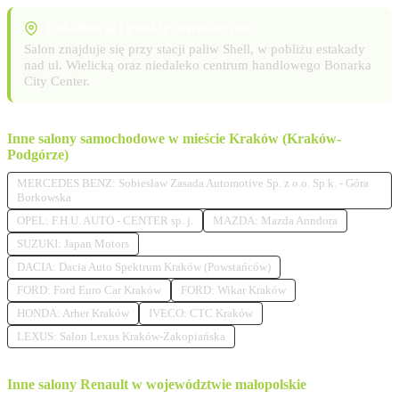
Lokalizacja i punkty orientacyjne
Salon znajduje się przy stacji paliw Shell, w pobliżu estakady
nad ul. Wielicką oraz niedaleko centrum handlowego Bonarka
City Center.
Inne salony samochodowe w mieście Kraków (Kraków-
Podgórze)
MERCEDES BENZ: Sobiesław Zasada Automotive Sp. z o.o. Sp.k. - Góra
Borkowska
OPEL: F.H.U. AUTO - CENTER sp. j.
MAZDA: Mazda Anndora
SUZUKI: Japan Motors
DACIA: Dacia Auto Spektrum Kraków (Powstańców)
FORD: Ford Euro Car Kraków
FORD: Wikar Kraków
HONDA: Arher Kraków
IVECO: CTC Kraków
LEXUS: Salon Lexus Kraków-Zakopiańska
Inne salony Renault w województwie małopolskie