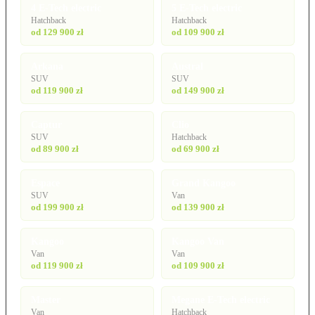
4 E-Tech electric
5 E-Tech electric
Hatchback
Hatchback
od 129 900 zł
od 109 900 zł
Arkana
Austral
SUV
SUV
od 119 900 zł
od 149 900 zł
Captur
Clio
SUV
Hatchback
od 89 900 zł
od 69 900 zł
Espace
Grand Kangoo
SUV
Van
od 199 900 zł
od 139 900 zł
Kangoo
Kangoo Van
Van
Van
od 119 900 zł
od 109 900 zł
Master
Megane E-Tech electric
Van
Hatchback