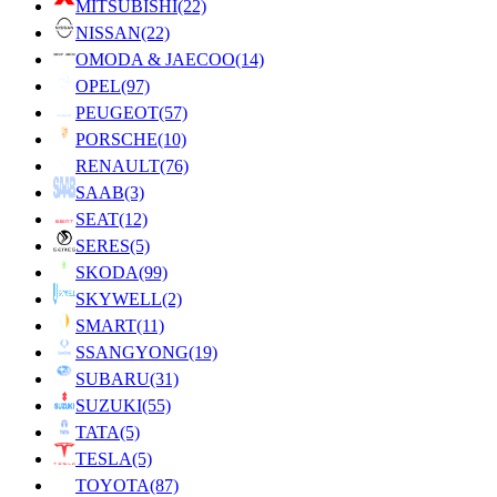
MITSUBISHI
(22)
NISSAN
(22)
OMODA & JAECOO
(14)
OPEL
(97)
PEUGEOT
(57)
PORSCHE
(10)
RENAULT
(76)
SAAB
(3)
SEAT
(12)
SERES
(5)
SKODA
(99)
SKYWELL
(2)
SMART
(11)
SSANGYONG
(19)
SUBARU
(31)
SUZUKI
(55)
TATA
(5)
TESLA
(5)
TOYOTA
(87)