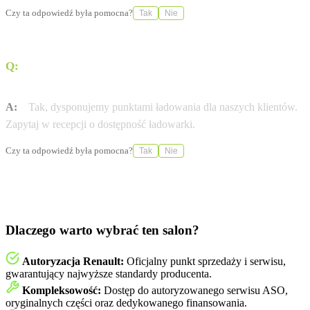
Czy ta odpowiedź była pomocna?
Tak
Nie
Q:
Czy w salonie Renault Auto Spektrum Kraków
(Powstańców) naładuję auto elektryczne?
A:
Tak, dysponujemy punktami ładowania dla naszych klientów.
Zapytaj w recepcji o dostępność ładowarki.
Czy ta odpowiedź była pomocna?
Tak
Nie
Dlaczego warto wybrać ten salon?
Autoryzacja Renault:
Oficjalny punkt sprzedaży i serwisu,
gwarantujący najwyższe standardy producenta.
Kompleksowość:
Dostęp do autoryzowanego serwisu ASO,
oryginalnych części oraz dedykowanego finansowania.