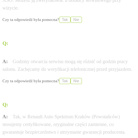
ASO. Możesz ją zweryfikować u doradcy serwisowego przy
wizycie.
Czy ta odpowiedź była pomocna?
Tak
Nie
Q:
W jakich godzinach otwarty jest serwis Renault w
mieście Kraków (Kraków-Podgórze)?
A:
Godziny otwarcia serwisu mogą się różnić od godzin pracy
salonu. Zachęcamy do weryfikacji telefonicznej przed przyjazdem.
Czy ta odpowiedź była pomocna?
Tak
Nie
Q:
Czy stosujecie wyłącznie oryginalne części Renault?
A:
Tak, w Renault Auto Spektrum Kraków (Powstańców)
stosujemy certyfikowane, oryginalne części zamienne, co
gwarantuje bezpieczeństwo i utrzymanie gwarancji producenta.