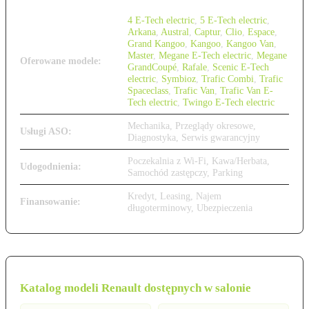
4 E-Tech electric
,
5 E-Tech electric
,
Arkana
,
Austral
,
Captur
,
Clio
,
Espace
,
Grand Kangoo
,
Kangoo
,
Kangoo Van
,
Master
,
Megane E-Tech electric
,
Megane
Oferowane modele:
GrandCoupé
,
Rafale
,
Scenic E-Tech
electric
,
Symbioz
,
Trafic Combi
,
Trafic
Spaceclass
,
Trafic Van
,
Trafic Van E-
Tech electric
,
Twingo E-Tech electric
Mechanika, Przeglądy okresowe,
Usługi ASO:
Diagnostyka, Serwis gwarancyjny
Poczekalnia z Wi-Fi, Kawa/Herbata,
Udogodnienia:
Samochód zastępczy, Parking
Kredyt, Leasing, Najem
Finansowanie:
długoterminowy, Ubezpieczenia
Katalog modeli Renault dostępnych w salonie