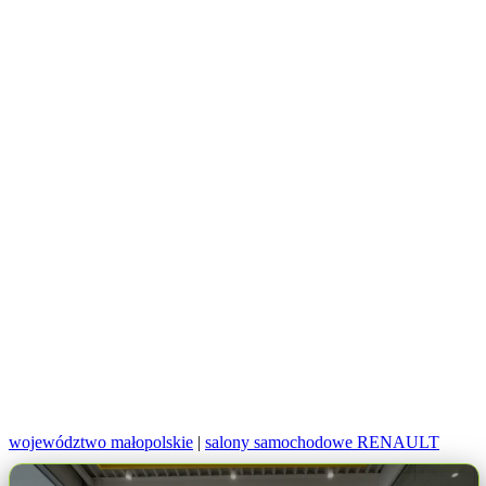
województwo małopolskie
|
salony samochodowe RENAULT