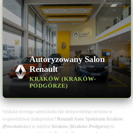
Dane ogólne
Autoryzowany Salon
Renault
KRAKÓW (KRAKÓW-
PODGÓRZE)
Szukasz nowego samochodu lub niezawodnego serwisu w
województwie małopolskie?
Renault Auto Spektrum Kraków
(Powstańców)
w mieście
Kraków (Kraków-Podgórze)
to