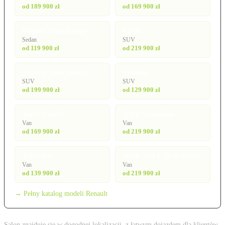
od 189 900 zł
od 169 900 zł
Megane GrandCoupé
Rafale
Sedan
SUV
od 119 900 zł
od 219 900 zł
Scenic E-Tech electric
Symbioz
SUV
SUV
od 199 900 zł
od 129 900 zł
Trafic Combi
Trafic Spaceclass
Van
Van
od 169 900 zł
od 219 900 zł
Trafic Van
Trafic Van E-Tech electric
Van
Van
od 139 900 zł
od 219 900 zł
→ Pełny katalog modeli Renault
Salon znajduje się w dogodnej lokalizacji, z łatwym dojazdem dla klientów