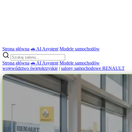
Strona główna
🚗 AI Asystent
Modele samochodów
Strona główna
🚗 AI Asystent
Modele samochodów
województwo świętokrzyskie
|
salony samochodowe RENAULT