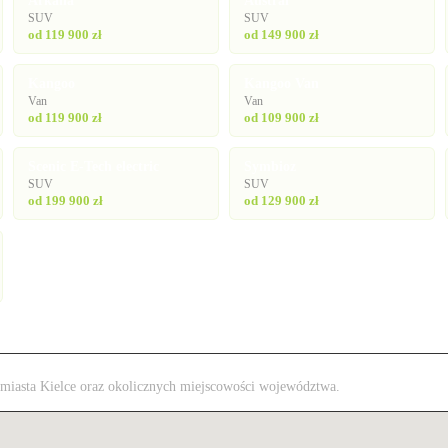
Arkana
Austral
SUV
SUV
od 119 900 zł
od 149 900 zł
Kangoo
Kangoo Van
Van
Van
od 119 900 zł
od 109 900 zł
Scenic E-Tech electric
Symbioz
SUV
SUV
od 199 900 zł
od 129 900 zł
z miasta Kielce oraz okolicznych miejscowości województwa.