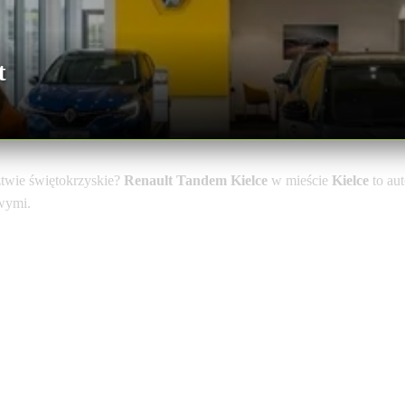
t
wie świętokrzyskie?
Renault Tandem Kielce
w mieście
Kielce
to au
owymi.