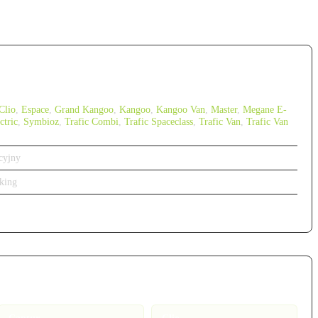
Clio
,
Espace
,
Grand Kangoo
,
Kangoo
,
Kangoo Van
,
Master
,
Megane E-
ctric
,
Symbioz
,
Trafic Combi
,
Trafic Spaceclass
,
Trafic Van
,
Trafic Van
cyjny
king