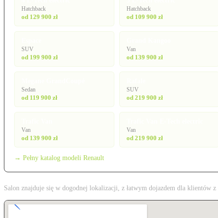
4 E-Tech electric
5 E-Tech electric
Hatchback
Hatchback
od 129 900 zł
od 109 900 zł
Espace
Grand Kangoo
SUV
Van
od 199 900 zł
od 139 900 zł
Megane GrandCoupé
Rafale
Sedan
SUV
od 119 900 zł
od 219 900 zł
Trafic Van
Trafic Van E-Tech electric
Van
Van
od 139 900 zł
od 219 900 zł
→ Pełny katalog modeli Renault
Salon znajduje się w dogodnej lokalizacji, z łatwym dojazdem dla klientów 