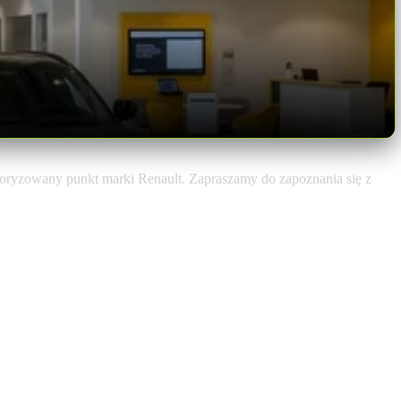
toryzowany punkt marki Renault. Zapraszamy do zapoznania się z