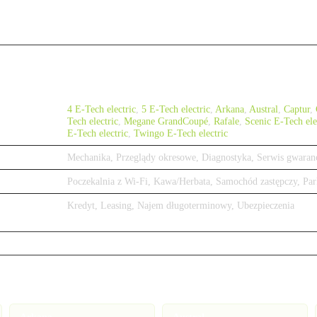
4 E-Tech electric
,
5 E-Tech electric
,
Arkana
,
Austral
,
Captur
,
Tech electric
,
Megane GrandCoupé
,
Rafale
,
Scenic E-Tech ele
E-Tech electric
,
Twingo E-Tech electric
Mechanika, Przeglądy okresowe, Diagnostyka, Serwis gwaran
Poczekalnia z Wi-Fi, Kawa/Herbata, Samochód zastępczy, Par
Kredyt, Leasing, Najem długoterminowy, Ubezpieczenia