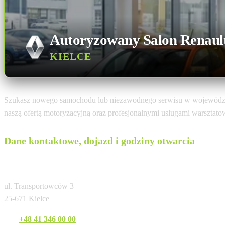
Autoryzowany Salon Renaul
KIELCE
Szukasz nowego samochodu lub niezawodnego serwisu w województ
naszą ofertą motoryzacyjną oraz profesjonalnymi usługami warsztat
Dane kontaktowe, dojazd i godziny otwarcia
Renault Tandem Kielce
ul. Transportowców 3
25-671 Kielce
Tel:
+48 41 346 00 00