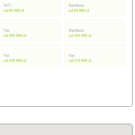
Captur
Clio
SUV
Hatchback
od 89 900 zł
od 69 900 zł
Master
Megane E-Tech electric
Van
Hatchback
od 189 900 zł
od 169 900 zł
Trafic Combi
Trafic Spaceclass
Van
Van
od 169 900 zł
od 219 900 zł