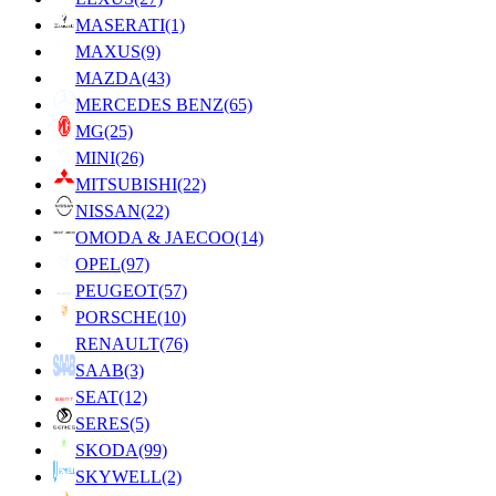
MASERATI
(1)
MAXUS
(9)
MAZDA
(43)
MERCEDES BENZ
(65)
MG
(25)
MINI
(26)
MITSUBISHI
(22)
NISSAN
(22)
OMODA & JAECOO
(14)
OPEL
(97)
PEUGEOT
(57)
PORSCHE
(10)
RENAULT
(76)
SAAB
(3)
SEAT
(12)
SERES
(5)
SKODA
(99)
SKYWELL
(2)