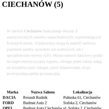
CIECHANÓW (5)
Podsumowanie dla lokalizacji: Ciechanów
W mieście
Ciechanów
funkcjonuje obecnie
5
autoryzowanych salonów samochodowych, reprezentujących
5
różnych marek. Użytkownicy mogą tu znaleźć zarówno
popularne punkty sprzedaży aut osobowych, jak i
specjalistyczne serwisy ASO. Miasto stanowi kluczowy punkt
na mapie motoryzacyjnej regionu, oferując pełen zakres usług
od doradztwa przy zakupie, przez finansowanie, aż po
profesjonalną opiekę gwarancyjną.
Marka
Nazwa Salonu
Lokalizacja
DACIA
Renault Rudnik
Pułtuska 61, Ciechanów
FORD
Budmat Auto 2
Sońska 2, Ciechanów
OPEL
Budmat Auto Ciechanów
ul. Sońska 2, Ciechanów