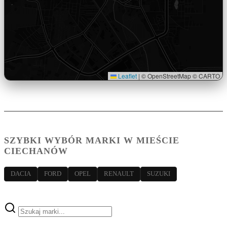
Leaflet
|
© OpenStreetMap © CARTO
SZYBKI WYBÓR MARKI W MIEŚCIE
CIECHANÓW
DACIA
FORD
OPEL
RENAULT
SUZUKI