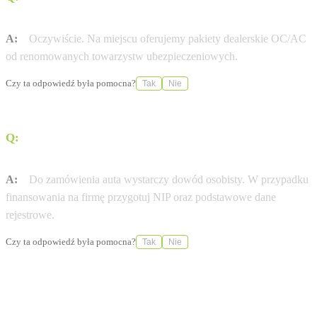
ubezpieczeniowych?
A:
Oczywiście. Na miejscu oferujemy pakiety dealerskie OC/AC
od renomowanych towarzystw ubezpieczeniowych.
Czy ta odpowiedź była pomocna?
Tak
Nie
Q:
Jakie dokumenty są potrzebne do zamówienia nowej
Peugeot?
A:
Do zamówienia auta wystarczy dowód osobisty. W przypadku
finansowania na firmę przygotuj NIP oraz podstawowe dane
rejestrowe.
Czy ta odpowiedź była pomocna?
Tak
Nie