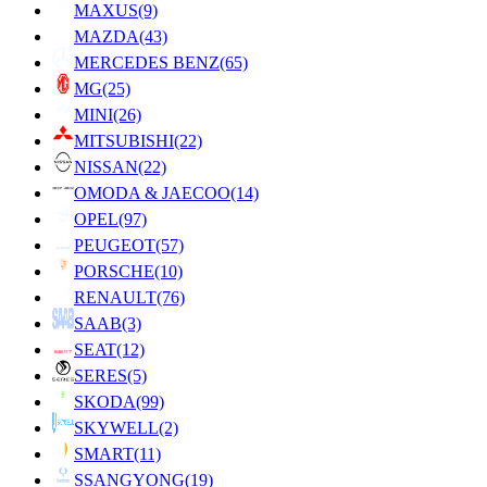
MAXUS
(9)
MAZDA
(43)
MERCEDES BENZ
(65)
MG
(25)
MINI
(26)
MITSUBISHI
(22)
NISSAN
(22)
OMODA & JAECOO
(14)
OPEL
(97)
PEUGEOT
(57)
PORSCHE
(10)
RENAULT
(76)
SAAB
(3)
SEAT
(12)
SERES
(5)
SKODA
(99)
SKYWELL
(2)
SMART
(11)
SSANGYONG
(19)