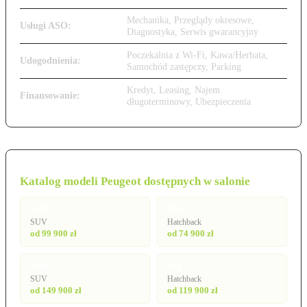
Mechanika, Przeglądy okresowe,
Usługi ASO:
Diagnostyka, Serwis gwarancyjny
Poczekalnia z Wi-Fi, Kawa/Herbata,
Udogodnienia:
Samochód zastępczy, Parking
Kredyt, Leasing, Najem
Finansowanie:
długoterminowy, Ubezpieczenia
Katalog modeli Peugeot dostępnych w salonie
2008
208
SUV
Hatchback
od 99 900 zł
od 74 900 zł
3008
308
SUV
Hatchback
od 149 900 zł
od 119 900 zł