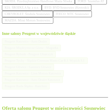
SKODA: Przedsiębiorstwo Handlowe Maria Śliwka
FORD: Szumilas AT
KIA: ŚRODULA Sp. z o.o.
BYD: BYD Sosnowiec (Krotoski)
CHEVROLET: Środula Sosnowiec
IVECO: WTC Sosnowiec
MAZDA: Mirai Motors Sosnowiec
Inne salony Peugeot w województwie śląskie
Peugeot Katowice - Auto Dealer
Peugeot Międzyrzecze Górne - Magurka
Peugeot Rybnik - Peugeot Uliarczyk
Peugeot Tychy - Śląskie Centrum Mario Car R.J. Wypich S.J.
Peugeot Gliwice - Ganinex Gliwice
Peugeot Katowice - Lion Motors Katowice
Peugeot Katowice - Auto Dealer Katowice
Peugeot Ruda Śląska - Kanclerz
Oferta salonu Peugeot w miejscowości Sosnowiec