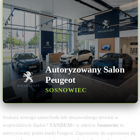
Dane ogólne
Autoryzowany Salon
Peugeot
SOSNOWIEC
Szukasz nowego samochodu lub niezawodnego serwisu w
województwie śląskie?
TANDEM+
w mieście
Sosnowiec
to
autoryzowany punkt marki Peugeot. Zapraszamy do zapoznania się