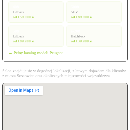
408
5008
Liftback
SUV
od 159 900 zł
od 189 900 zł
508
e-208
Liftback
Hatchback
od 189 900 zł
od 139 900 zł
→ Pełny katalog modeli Peugeot
Salon znajduje się w dogodnej lokalizacji, z łatwym dojazdem dla klientów
z miasta Sosnowiec oraz okolicznych miejscowości województwa.