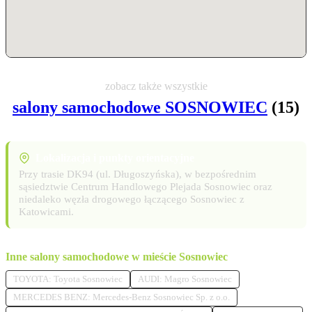
zobacz także wszystkie
salony samochodowe SOSNOWIEC
(15)
Lokalizacja i punkty orientacyjne
Przy trasie DK94 (ul. Długoszyńska), w bezpośrednim
sąsiedztwie Centrum Handlowego Plejada Sosnowiec oraz
niedaleko węzła drogowego łączącego Sosnowiec z
Katowicami.
Inne salony samochodowe w mieście Sosnowiec
TOYOTA: Toyota Sosnowiec
AUDI: Magro Sosnowiec
MERCEDES BENZ: Mercedes-Benz Sosnowiec Sp. z o.o.