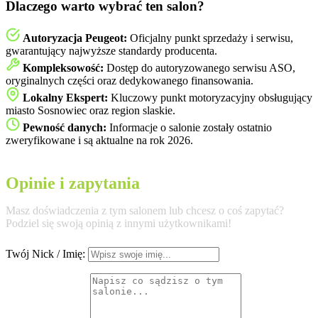
Dlaczego warto wybrać ten salon?
Autoryzacja Peugeot:
Oficjalny punkt sprzedaży i serwisu,
gwarantujący najwyższe standardy producenta.
Kompleksowość:
Dostęp do autoryzowanego serwisu ASO,
oryginalnych części oraz dedykowanego finansowania.
Lokalny Ekspert:
Kluczowy punkt motoryzacyjny obsługujący
miasto Sosnowiec oraz region slaskie.
Pewność danych:
Informacje o salonie zostały ostatnio
zweryfikowane i są aktualne na rok 2026.
Opinie i zapytania
Masz doświadczenia z tym salonem lub chcesz o coś zapytać?
Podziel się swoją opinią z innymi użytkownikami!
Twój Nick / Imię: