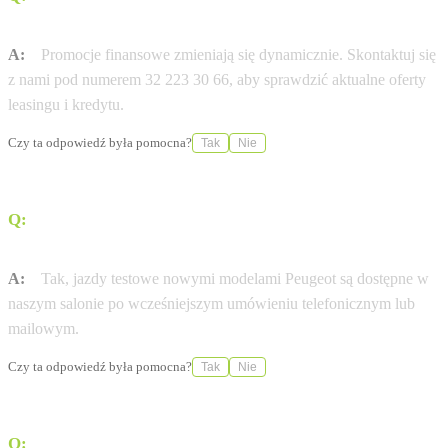
Peugeot?
A:
Promocje finansowe zmieniają się dynamicznie. Skontaktuj się
z nami pod numerem 32 223 30 66, aby sprawdzić aktualne oferty
leasingu i kredytu.
Czy ta odpowiedź była pomocna?
Tak
Nie
Q:
Czy w salonie Peugeot Sosnowiec umówię się na jazdę
próbną?
A:
Tak, jazdy testowe nowymi modelami Peugeot są dostępne w
naszym salonie po wcześniejszym umówieniu telefonicznym lub
mailowym.
Czy ta odpowiedź była pomocna?
Tak
Nie
Q:
Czy TANDEM+ pomaga w formalnościach