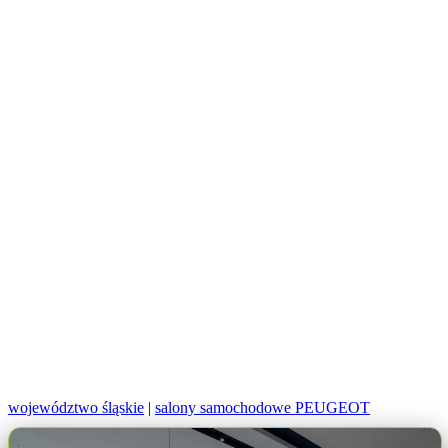
województwo śląskie
|
salony samochodowe PEUGEOT