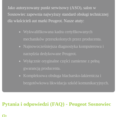
Jako autoryzowany punkt serwisowy (ASO), salon w
Sosnowiec zapewnia najwyższy standard obsługi technicznej
dla właścicieli aut marki Peugeot. Nasze atuty:
Wykwalifikowana kadra certyfikowanych
mechaników przeszkolonych przez producenta.
Najnowocześniejsza diagnostyka komputerowa i
narzędzia dedykowane Peugeot.
Wyłącznie oryginalne części zamienne z pełną
gwarancją producenta.
Kompleksowa obsługa blacharsko-lakiernicza i
bezgotówkowa likwidacja szkód komunikacyjnych.
Pytania i odpowiedzi (FAQ) - Peugeot Sosnowiec
Q:
Czy dostępny jest leasing 0% na wybrane modele