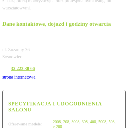
z naszą ofertą motoryzacyjną oraz profesjonalnymi usługami
warsztatowymi.
Dane kontaktowe, dojazd i godziny otwarcia
TANDEM+
ul. Zuzanny 36
Sosnowiec
Tel:
32 223 30 66
strona internetowa
SPECYFIKACJA I UDOGODNIENIA
SALONU
2008
,
208
,
3008
,
308
,
408
,
5008
,
508
,
Oferowane modele:
e-208