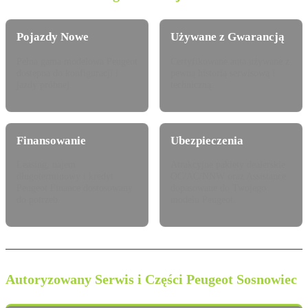
Pojazdy Nowe
Używane z Gwarancją
Pełna gama modelowa Peugeot
Certyfikowane auta używane z
dostępna do konfiguracji i
pewną historią serwisową i
jazdy próbnej.
techniczną.
Finansowanie
Ubezpieczenia
Leasing, najem
Atrakcyjne pakiety dealerskie
długoterminowy i kredyt
OC/AC/NNW oraz Assistance
Peugeot Finance dostosowany
dopasowane do Twojego
do potrzeb.
modelu Peugeot.
Autoryzowany Serwis i Części Peugeot Sosnowiec