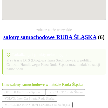
zobacz także wszystkie
salony samochodowe RUDA ŚLĄSKA
(6)
Lokalizacja i punkty orientacyjne
Przy trasie DTŚ (Drogowa Trasa Średnicowa), w pobliżu
Centrum Handlowego Plaza Ruda Śląska oraz niedaleko stacji
paliw Shell.
Inne salony samochodowe w mieście Ruda Śląska
OPEL: KANCLERZ Sp. z o.o.
IVECO: CTC Ruda Śląska
VOLVO: Inter-Car Silesia Ruda Śląska
MERCEDES BENZ: Inter-Car Silesia Ruda Śląska