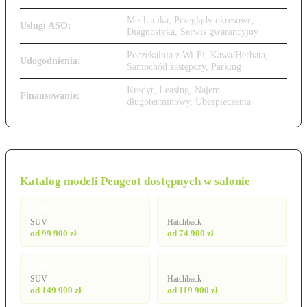
Mechanika, Przeglądy okresowe,
Usługi ASO:
Diagnostyka, Serwis gwarancyjny
Poczekalnia z Wi-Fi, Kawa/Herbata,
Udogodnienia:
Samochód zastępczy, Parking
Kredyt, Leasing, Najem
Finansowanie:
długoterminowy, Ubezpieczenia
Katalog modeli Peugeot dostępnych w salonie
2008
208
SUV
Hatchback
od 99 900 zł
od 74 900 zł
3008
308
SUV
Hatchback
od 149 900 zł
od 119 900 zł