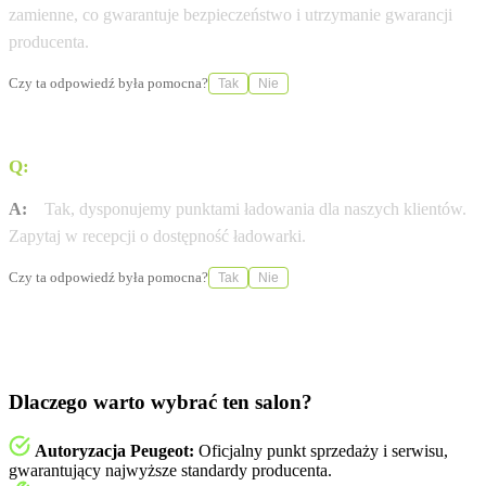
zamienne, co gwarantuje bezpieczeństwo i utrzymanie gwarancji
producenta.
Czy ta odpowiedź była pomocna?
Tak
Nie
Q:
Czy w salonie Kanclerz naładuję auto elektryczne?
A:
Tak, dysponujemy punktami ładowania dla naszych klientów.
Zapytaj w recepcji o dostępność ładowarki.
Czy ta odpowiedź była pomocna?
Tak
Nie
Dlaczego warto wybrać ten salon?
Autoryzacja Peugeot:
Oficjalny punkt sprzedaży i serwisu,
gwarantujący najwyższe standardy producenta.