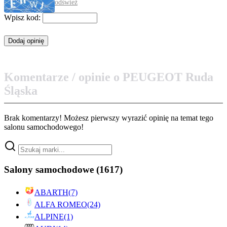
odśwież
Wpisz kod:
Komentarze / opinie o PEUGEOT Ruda
Śląska
Brak komentarzy! Możesz pierwszy wyrazić opinię na temat tego
salonu samochodowego!
Salony samochodowe
(1617)
ABARTH
(7)
ALFA ROMEO
(24)
ALPINE
(1)