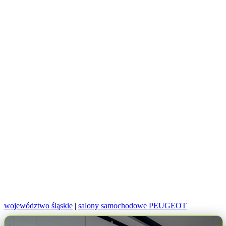
województwo śląskie
|
salony samochodowe PEUGEOT