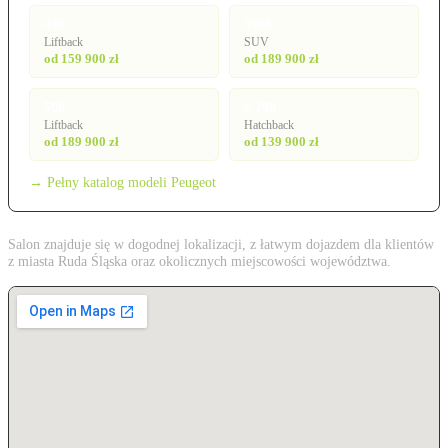
408
5008
Liftback
SUV
od 159 900 zł
od 189 900 zł
508
e-208
Liftback
Hatchback
od 189 900 zł
od 139 900 zł
→ Pełny katalog modeli Peugeot
Salon znajduje się w dogodnej lokalizacji, z łatwym dojazdem dla klientów
z miasta Ruda Śląska oraz okolicznych miejscowości województwa.