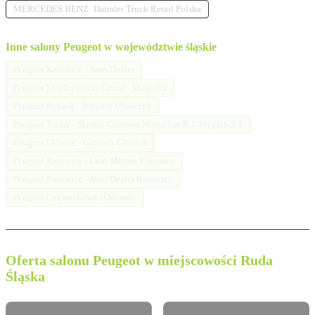
MERCEDES BENZ: Daimler Truck Retail Polska
Inne salony Peugeot w województwie śląskie
Peugeot Katowice - Auto Dealer
Peugeot Międzyrzecze Górne - Magurka
Peugeot Rybnik - Peugeot Uliarczyk
Peugeot Tychy - Śląskie Centrum Mario Car R.J. Wypich S.J.
Peugeot Gliwice - Ganinex Gliwice
Peugeot Katowice - Lion Motors Katowice
Peugeot Katowice - Auto Dealer Katowice
Peugeot Częstochowa - Odyssey
Oferta salonu Peugeot w miejscowości Ruda
Śląska