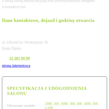
z naszą ofertą motoryzacyjną oraz profesjonalnymi usługami
warsztatowymi.
Dane kontaktowe, dojazd i godziny otwarcia
Kanclerz
ul. Obrońców Westerplatte 26
Ruda Śląska
Tel:
32 301 99 99
strona internetowa
SPECYFIKACJA I UDOGODNIENIA
SALONU
2008
,
208
,
3008
,
308
,
408
,
5008
,
508
,
Oferowane modele:
e-208