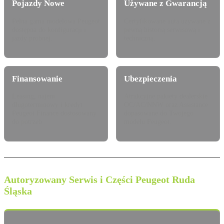
Pojazdy Nowe
Używane z Gwarancją
Pełna gama modelowa Peugeot
Certyfikowane auta używane z
dostępna do konfiguracji i
pewną historią serwisową i
jazdy próbnej.
techniczną.
Finansowanie
Ubezpieczenia
Leasing, najem
Atrakcyjne pakiety dealerskie
długoterminowy i kredyt
OC/AC/NNW oraz Assistance
Peugeot Finance dostosowany
dopasowane do Twojego
do potrzeb.
modelu Peugeot.
Autoryzowany Serwis i Części Peugeot Ruda
Śląska