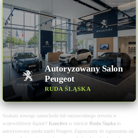
Dane ogólne
Autoryzowany Salon
Peugeot
RUDA ŚLĄSKA
Szukasz nowego samochodu lub niezawodnego serwisu w
województwie śląskie?
Kanclerz
w mieście
Ruda Śląska
to
autoryzowany punkt marki Peugeot. Zapraszamy do zapoznania się