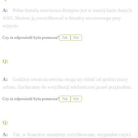
A:
Pełna historia serwisowa dostępna jest w naszej bazie danych
ASO. Możesz ją zweryfikować u doradcy serwisowego przy
wizycie.
Czy ta odpowiedź była pomocna?
Tak
Nie
Q:
W jakich godzinach otwarty jest serwis Peugeot w
mieście Ruda Śląska?
A:
Godziny otwarcia serwisu mogą się różnić od godzin pracy
salonu. Zachęcamy do weryfikacji telefonicznej przed przyjazdem.
Czy ta odpowiedź była pomocna?
Tak
Nie
Q:
Czy stosujecie wyłącznie oryginalne części Peugeot?
A:
Tak, w Kanclerz stosujemy certyfikowane, oryginalne części