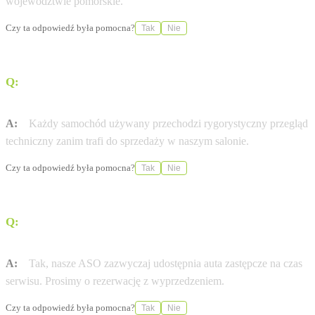
województwie pomorskie.
Czy ta odpowiedź była pomocna?
Tak
Nie
Q:
Czy auta używane w Serwis Haller Gdynia mają
certyfikat jakości?
A:
Każdy samochód używany przechodzi rygorystyczny przegląd
techniczny zanim trafi do sprzedaży w naszym salonie.
Czy ta odpowiedź była pomocna?
Tak
Nie
Q:
Czy Autoryzowana Stacja Obsługi (ASO) Serwis
Haller Gdynia oferuje samochody zastępcze?
A:
Tak, nasze ASO zazwyczaj udostępnia auta zastępcze na czas
serwisu. Prosimy o rezerwację z wyprzedzeniem.
Czy ta odpowiedź była pomocna?
Tak
Nie