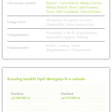
Oferowane modele:
Electric
,
Corsa Hybrid
,
Mokka Electric
,
Mokka Hybrid
,
Nowy Opel Frontera
,
Nowy Opel Grandland
,
Zafira Electric
Mechanika, Przeglądy okresowe,
Usługi ASO:
Diagnostyka, Serwis gwarancyjny
Poczekalnia z Wi-Fi, Kawa/Herbata,
Udogodnienia:
Samochód zastępczy, Parking
Kredyt, Leasing, Najem
Finansowanie:
długoterminowy, Ubezpieczenia
Katalog modeli Opel dostępnych w salonie
Astra
Astra Electric
Hatchback
Hatchback
od 109 900 zł
od 179 900 zł
Astra GSe
Combo Life Electric