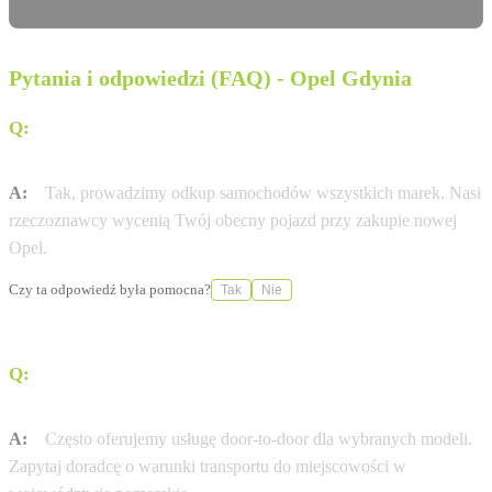
Pytania i odpowiedzi (FAQ) - Opel Gdynia
Q:
Czy mogę zostawić swój obecny samochód w
rozliczeniu?
A:
Tak, prowadzimy odkup samochodów wszystkich marek. Nasi
rzeczoznawcy wycenią Twój obecny pojazd przy zakupie nowej
Opel.
Czy ta odpowiedź była pomocna?
Tak
Nie
Q:
Czy Serwis Haller Gdynia oferuje dostawę pod dom
(door-to-door)?
A:
Często oferujemy usługę door-to-door dla wybranych modeli.
Zapytaj doradcę o warunki transportu do miejscowości w