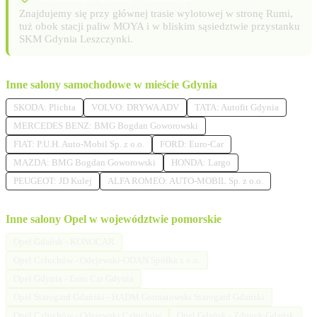
Znajdujemy się przy głównej trasie wylotowej w stronę Rumi,
tuż obok stacji paliw MOYA i w bliskim sąsiedztwie przystanku
SKM Gdynia Leszczynki.
Inne salony samochodowe w mieście Gdynia
SKODA: Plichta
VOLVO: DRYWA ADV
TATA: Autofit Gdynia
MERCEDES BENZ: BMG Bogdan Goworowski
FIAT: P.U.H. Auto-Mobil Sp. z o.o.
FORD: Euro-Car
MAZDA: BMG Bogdan Goworowski
HONDA: Largo
PEUGEOT: JD Kulej
ALFA ROMEO: AUTO-MOBIL Sp. z o.o.
Inne salony Opel w województwie pomorskie
Opel Gdańsk - KONOCAR
Opel Człuchów - Odejewski-ODAN Spółka z o.o.
Opel Gdynia - Euro Car Gdynia
Opel Starogard Gdański - HADM Gramatowski Starogard Gdański
Opel Człuchów - Odejewski Człuchów
Opel Gdańsk - Zdunek Gdańsk