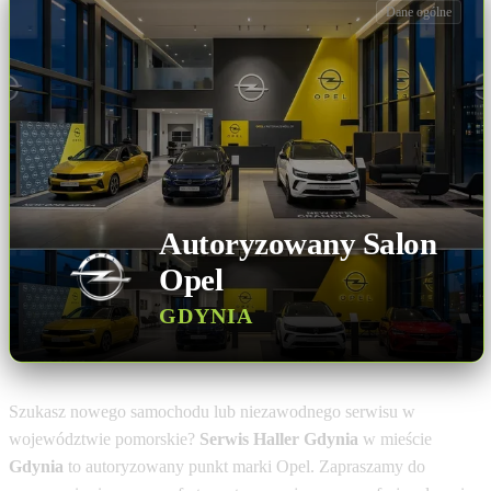
Dane ogólne
Autoryzowany Salon
Opel
GDYNIA
Szukasz nowego samochodu lub niezawodnego serwisu w
województwie pomorskie?
Serwis Haller Gdynia
w mieście
Gdynia
to autoryzowany punkt marki Opel. Zapraszamy do