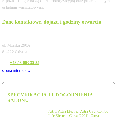
zapoznania się z naszą ofertą motoryzacyjną oraz profesjonalnymi
usługami warsztatowymi.
Dane kontaktowe, dojazd i godziny otwarcia
Serwis Haller Gdynia
ul. Morska 290A
81-222 Gdynia
Tel:
+48 58 663 35 35
strona internetowa
SPECYFIKACJA I UDOGODNIENIA
SALONU
Astra
,
Astra Electric
,
Astra GSe
,
Combo
Life Electric
,
Corsa (2024)
,
Corsa