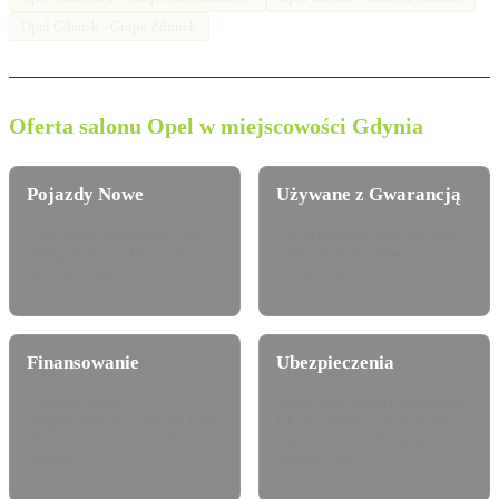
Opel Gdańsk - Grupa Zdunek
Oferta salonu Opel w miejscowości Gdynia
Pojazdy Nowe
Używane z Gwarancją
Pełna gama modelowa Opel
Certyfikowane auta używane z
dostępna do konfiguracji i
pewną historią serwisową i
jazdy próbnej.
techniczną.
Finansowanie
Ubezpieczenia
Leasing, najem
Atrakcyjne pakiety dealerskie
długoterminowy i kredyt Opel
OC/AC/NNW oraz Assistance
Finance dostosowany do
dopasowane do Twojego
potrzeb.
modelu Opel.