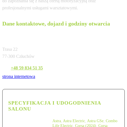
do zapoznania się z naszą ofertą motoryzacyjną oraz
profesjonalnymi usługami warsztatowymi.
Dane kontaktowe, dojazd i godziny otwarcia
Odejewski-ODAN Spółka z o.o.
Trasa 22
77-300 Człuchów
Tel:
+48 59 834 51 35
strona internetowa
SPECYFIKACJA I UDOGODNIENIA
SALONU
Astra
,
Astra Electric
,
Astra GSe
,
Combo
Life Electric
,
Corsa (2024)
,
Corsa