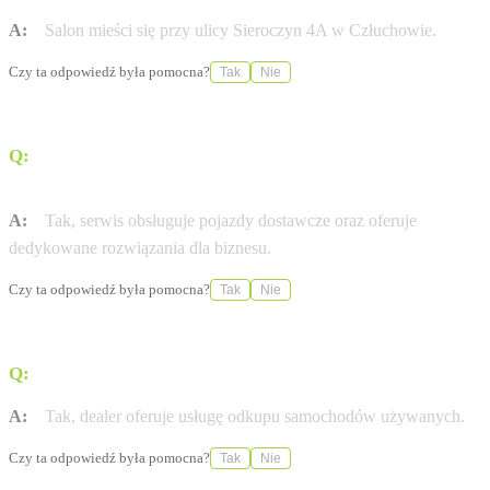
A:
Salon mieści się przy ulicy Sieroczyn 4A w Człuchowie.
Czy ta odpowiedź była pomocna?
Tak
Nie
Q:
Czy w serwisie można wykonać przegląd samochodu
dostawczego?
A:
Tak, serwis obsługuje pojazdy dostawcze oraz oferuje
dedykowane rozwiązania dla biznesu.
Czy ta odpowiedź była pomocna?
Tak
Nie
Q:
Czy salon prowadzi odkup samochodów używanych?
A:
Tak, dealer oferuje usługę odkupu samochodów używanych.
Czy ta odpowiedź była pomocna?
Tak
Nie