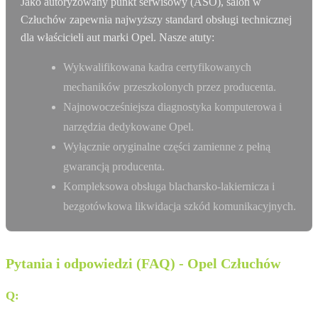
Jako autoryzowany punkt serwisowy (ASO), salon w
Człuchów zapewnia najwyższy standard obsługi technicznej
dla właścicieli aut marki Opel. Nasze atuty:
Wykwalifikowana kadra certyfikowanych
mechaników przeszkolonych przez producenta.
Najnowocześniejsza diagnostyka komputerowa i
narzędzia dedykowane Opel.
Wyłącznie oryginalne części zamienne z pełną
gwarancją producenta.
Kompleksowa obsługa blacharsko-lakiernicza i
bezgotówkowa likwidacja szkód komunikacyjnych.
Pytania i odpowiedzi (FAQ) - Opel Człuchów
Q:
Gdzie dokładnie znajduje się salon Odejewski w
Człuchowie?