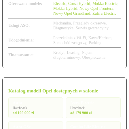
Oferowane modele:
Electric
,
Corsa Hybrid
,
Mokka Electric
,
Mokka Hybrid
,
Nowy Opel Frontera
,
Nowy Opel Grandland
,
Zafira Electric
Mechanika, Przeglądy okresowe,
Usługi ASO:
Diagnostyka, Serwis gwarancyjny
Poczekalnia z Wi-Fi, Kawa/Herbata,
Udogodnienia:
Samochód zastępczy, Parking
Kredyt, Leasing, Najem
Finansowanie:
długoterminowy, Ubezpieczenia
Katalog modeli Opel dostępnych w salonie
Astra
Astra Electric
Hatchback
Hatchback
od 109 900 zł
od 179 900 zł
Astra GSe
Combo Life Electric