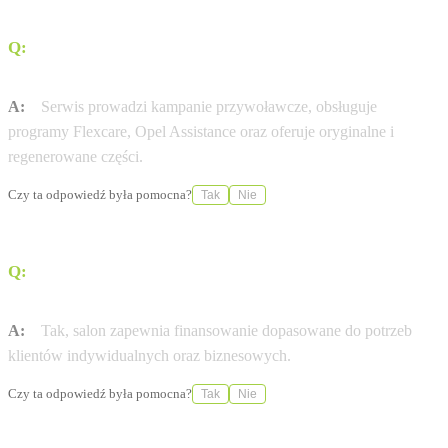
Q:
Jakie usługi dodatkowe oferuje serwis Opla w
Człuchowie?
A:
Serwis prowadzi kampanie przywoławcze, obsługuje
programy Flexcare, Opel Assistance oraz oferuje oryginalne i
regenerowane części.
Czy ta odpowiedź była pomocna?
Tak
Nie
Q:
Czy istnieje możliwość finansowania zakupu nowego
Opla?
A:
Tak, salon zapewnia finansowanie dopasowane do potrzeb
klientów indywidualnych oraz biznesowych.
Czy ta odpowiedź była pomocna?
Tak
Nie