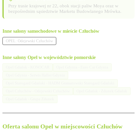
Przy trasie krajowej nr 22, obok stacji paliw Moya oraz w
bezpośrednim sąsiedztwie Marketu Budowlanego Mrówka.
Inne salony samochodowe w mieście Człuchów
OPEL: Odejewski Człuchów
Inne salony Opel w województwie pomorskie
Opel Gdańsk - KONOCAR
Opel Gdynia - Euro Car Gdynia
Opel Gdynia - Serwis Haller Gdynia
Opel Starogard Gdański - HADM Gramatowski Starogard Gdański
Opel Człuchów - Odejewski Człuchów
Opel Gdańsk - Zdunek Gdańsk
Opel Gdańsk - Grupa Zdunek
Oferta salonu Opel w miejscowości Człuchów