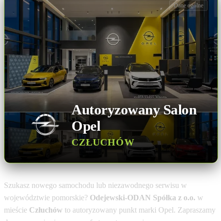
Dane ogólne
Autoryzowany Salon
Opel
CZŁUCHÓW
Szukasz nowego samochodu lub niezawodnego serwisu w
województwie pomorskie?
Odejewski-ODAN Spółka z o.o.
w
mieście
Człuchów
to autoryzowany punkt marki Opel. Zapraszamy