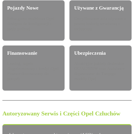
Pojazdy Nowe
Używane z Gwarancją
Pełna gama modelowa Opel
Certyfikowane auta używane z
dostępna do konfiguracji i
pewną historią serwisową i
jazdy próbnej.
techniczną.
Finansowanie
Ubezpieczenia
Leasing, najem
Atrakcyjne pakiety dealerskie
długoterminowy i kredyt Opel
OC/AC/NNW oraz Assistance
Finance dostosowany do
dopasowane do Twojego
potrzeb.
modelu Opel.
Autoryzowany Serwis i Części Opel Człuchów