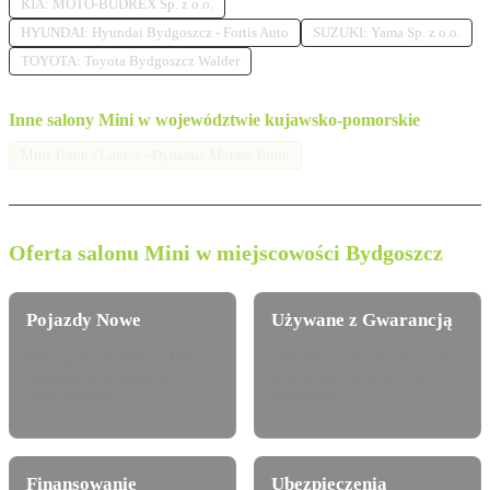
KIA: MOTO-BUDREX Sp. z o.o.
HYUNDAI: Hyundai Bydgoszcz - Fortis Auto
SUZUKI: Yama Sp. z o.o.
TOYOTA: Toyota Bydgoszcz Walder
Inne salony Mini w województwie kujawsko-pomorskie
Mini Toruń / Lubicz - Dynamic Motors Toruń
Oferta salonu Mini w miejscowości Bydgoszcz
Pojazdy Nowe
Używane z Gwarancją
Pełna gama modelowa Mini
Certyfikowane auta używane z
dostępna do konfiguracji i
pewną historią serwisową i
jazdy próbnej.
techniczną.
Finansowanie
Ubezpieczenia