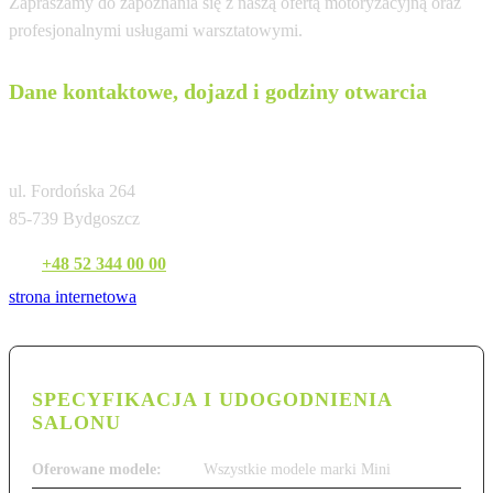
Zapraszamy do zapoznania się z naszą ofertą motoryzacyjną oraz
profesjonalnymi usługami warsztatowymi.
Dane kontaktowe, dojazd i godziny otwarcia
Dynamic Motors Bydgoszcz
ul. Fordońska 264
85-739 Bydgoszcz
Tel:
+48 52 344 00 00
strona internetowa
SPECYFIKACJA I UDOGODNIENIA
SALONU
Oferowane modele:
Wszystkie modele marki Mini