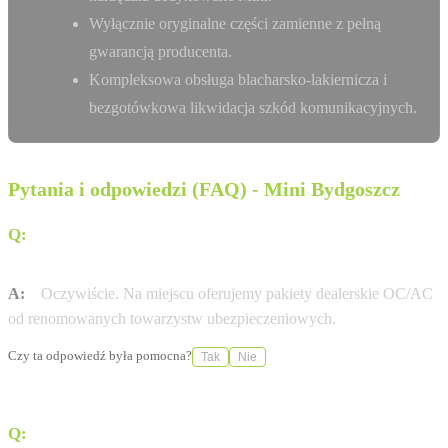
Wyłącznie oryginalne części zamienne z pełną
gwarancją producenta.
Kompleksowa obsługa blacharsko-lakiernicza i
bezgotówkowa likwidacja szkód komunikacyjnych.
Pytania i odpowiedzi (FAQ) - Mini Bydgoszcz
Q:
Czy Dynamic Motors Bydgoszcz pomaga w
formalnościach ubezpieczeniowych?
A:
Oczywiście. Na miejscu oferujemy pakiety dealerskie OC/AC
od renomowanych towarzystw ubezpieczeniowych.
Czy ta odpowiedź była pomocna?
Tak
Nie
Q:
Jakie dokumenty są potrzebne do zamówienia nowej