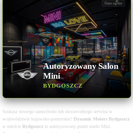
Dane ogólne
Autoryzowany Salon
Mini
BYDGOSZCZ
Szukasz nowego samochodu lub niezawodnego serwisu w
województwie kujawsko-pomorskie?
Dynamic Motors Bydgoszcz
w mieście
Bydgoszcz
to autoryzowany punkt marki Mini.