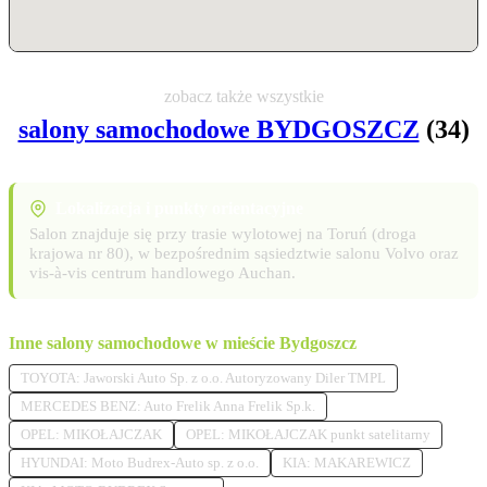
zobacz także wszystkie
salony samochodowe BYDGOSZCZ
(34)
Lokalizacja i punkty orientacyjne
Salon znajduje się przy trasie wylotowej na Toruń (droga
krajowa nr 80), w bezpośrednim sąsiedztwie salonu Volvo oraz
vis-à-vis centrum handlowego Auchan.
Inne salony samochodowe w mieście Bydgoszcz
TOYOTA: Jaworski Auto Sp. z o.o. Autoryzowany Diler TMPL
MERCEDES BENZ: Auto Frelik Anna Frelik Sp.k.
OPEL: MIKOŁAJCZAK
OPEL: MIKOŁAJCZAK punkt satelitarny
HYUNDAI: Moto Budrex-Auto sp. z o.o.
KIA: MAKAREWICZ