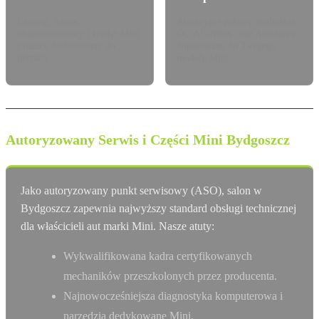
Leasing, najem
Atrakcyjne pakiety dealerskie
długoterminowy i kredyt Mini
OC/AC/NNW oraz Assistance
Finance dostosowany do
dopasowane do Twojego
potrzeb.
modelu Mini.
Autoryzowany Serwis i Części Mini Bydgoszcz
Jako autoryzowany punkt serwisowy (ASO), salon w
Bydgoszcz zapewnia najwyższy standard obsługi technicznej
dla właścicieli aut marki Mini. Nasze atuty:
Wykwalifikowana kadra certyfikowanych
mechaników przeszkolonych przez producenta.
Najnowocześniejsza diagnostyka komputerowa i
narzędzia dedykowane Mini.