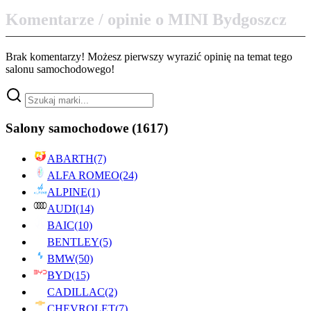
Komentarze / opinie o MINI Bydgoszcz
Brak komentarzy! Możesz pierwszy wyrazić opinię na temat tego
salonu samochodowego!
Salony samochodowe
(1617)
ABARTH
(7)
ALFA ROMEO
(24)
ALPINE
(1)
AUDI
(14)
BAIC
(10)
BENTLEY
(5)
BMW
(50)
BYD
(15)
CADILLAC
(2)
CHEVROLET
(7)