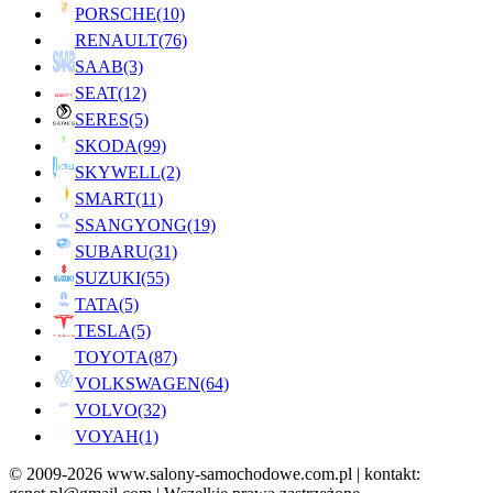
PORSCHE
(10)
RENAULT
(76)
SAAB
(3)
SEAT
(12)
SERES
(5)
SKODA
(99)
SKYWELL
(2)
SMART
(11)
SSANGYONG
(19)
SUBARU
(31)
SUZUKI
(55)
TATA
(5)
TESLA
(5)
TOYOTA
(87)
VOLKSWAGEN
(64)
VOLVO
(32)
VOYAH
(1)
© 2009-2026 www.salony-samochodowe.com.pl | kontakt: