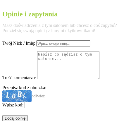
Opinie i zapytania
Masz doświadczenia z tym salonem lub chcesz o coś zapytać?
Podziel się swoją opinią z innymi użytkownikami!
Twój Nick / Imię:
Treść komentarza:
Przepisz kod z obrazka:
odśwież
Wpisz kod: