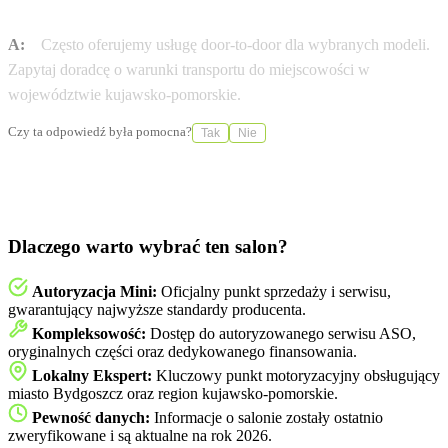
dom (door-to-door)?
A:
Często oferujemy usługę door-to-door dla wybranych modeli.
Zapytaj doradcę o warunki transportu do miejscowości w
województwie kujawsko-pomorskie.
Czy ta odpowiedź była pomocna?
Tak
Nie
Dlaczego warto wybrać ten salon?
Autoryzacja Mini:
Oficjalny punkt sprzedaży i serwisu,
gwarantujący najwyższe standardy producenta.
Kompleksowość:
Dostęp do autoryzowanego serwisu ASO,
oryginalnych części oraz dedykowanego finansowania.
Lokalny Ekspert:
Kluczowy punkt motoryzacyjny obsługujący
miasto Bydgoszcz oraz region kujawsko-pomorskie.
Pewność danych:
Informacje o salonie zostały ostatnio
zweryfikowane i są aktualne na rok 2026.