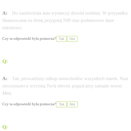
Mini?
A:
Do zamówienia auta wystarczy dowód osobisty. W przypadku
finansowania na firmę przygotuj NIP oraz podstawowe dane
rejestrowe.
Czy ta odpowiedź była pomocna?
Tak
Nie
Q:
Czy mogę zostawić swój obecny samochód w
rozliczeniu?
A:
Tak, prowadzimy odkup samochodów wszystkich marek. Nasi
rzeczoznawcy wycenią Twój obecny pojazd przy zakupie nowej
Mini.
Czy ta odpowiedź była pomocna?
Tak
Nie
Q:
Czy Dynamic Motors Bydgoszcz oferuje dostawę pod