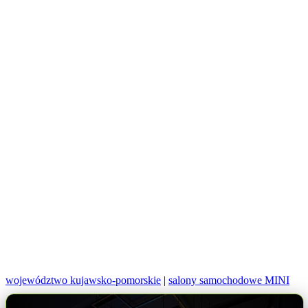
województwo kujawsko-pomorskie
|
salony samochodowe MINI