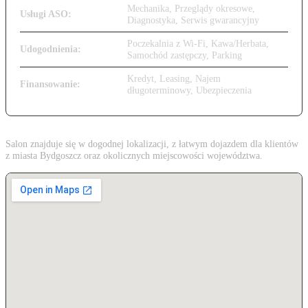
Mechanika, Przeglądy okresowe,
Usługi ASO:
Diagnostyka, Serwis gwarancyjny
Poczekalnia z Wi-Fi, Kawa/Herbata,
Udogodnienia:
Samochód zastępczy, Parking
Kredyt, Leasing, Najem
Finansowanie:
długoterminowy, Ubezpieczenia
Salon znajduje się w dogodnej lokalizacji, z łatwym dojazdem dla klientów
z miasta Bydgoszcz oraz okolicznych miejscowości województwa.