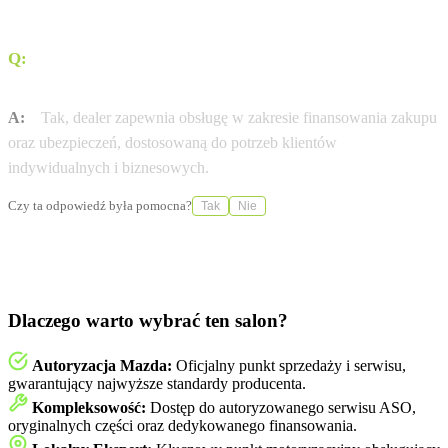
Q:
Czy salon oferuje wsparcie w zakresie finansowania
zakupu auta?
A:
Tak, dealer zapewnia obsługę w zakresie finansowania zakupu
oraz ubezpieczeń, dostosowaną do potrzeb klientów
indywidualnych i biznesowych.
Czy ta odpowiedź była pomocna?
Tak
Nie
Dlaczego warto wybrać ten salon?
Autoryzacja Mazda:
Oficjalny punkt sprzedaży i serwisu,
gwarantujący najwyższe standardy producenta.
Kompleksowość:
Dostęp do autoryzowanego serwisu ASO,
oryginalnych części oraz dedykowanego finansowania.