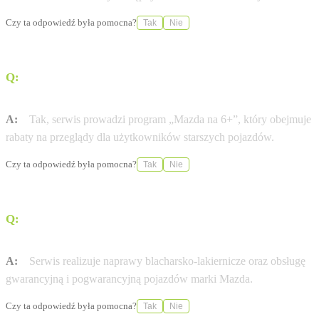
Czy ta odpowiedź była pomocna?
Tak
Nie
Q:
Czy serwis oferuje specjalne warunki dla starszych
modeli Mazdy?
A:
Tak, serwis prowadzi program „Mazda na 6+”, który obejmuje
rabaty na przeglądy dla użytkowników starszych pojazdów.
Czy ta odpowiedź była pomocna?
Tak
Nie
Q:
Jakie usługi blacharsko-lakiernicze świadczy serwis
Voyager?
A:
Serwis realizuje naprawy blacharsko-lakiernicze oraz obsługę
gwarancyjną i pogwarancyjną pojazdów marki Mazda.
Czy ta odpowiedź była pomocna?
Tak
Nie