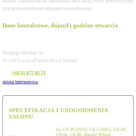
Mazda. Zapraszamy do zapoznania się z naszą ofertą motoryzacyjną
oraz profesjonalnymi usługami warsztatowymi.
Dane kontaktowe, dojazd i godziny otwarcia
VOYAGER - CLUB
Świętego Michała 20
61-118 Poznań (Poznań-Nowe Miasto)
Tel:
+48 61 877 02 71
strona internetowa
SPECYFIKACJA I UDOGODNIENIA
SALONU
6e
,
CX-30 (2025)
,
CX-5 (2025)
,
CX-60
,
CX-6e
,
CX-80
,
Mazda2 Hybrid
,