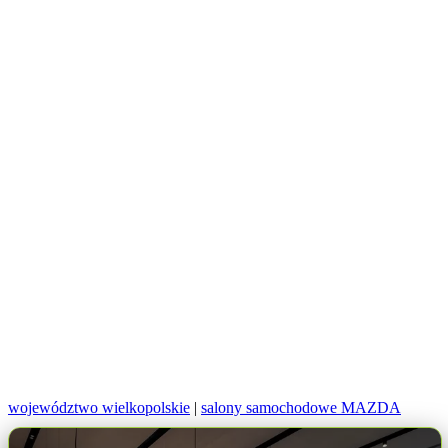
województwo wielkopolskie
|
salony samochodowe MAZDA