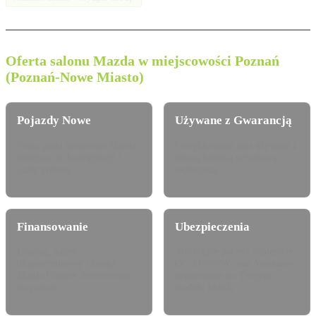
Oferta salonu Mazda w miejscowości Poznań
(Poznań-Nowe Miasto)
Pojazdy Nowe
Używane z Gwarancją
Pełna gama modelowa Mazda
Certyfikowane auta używane z
dostępna do konfiguracji i
pewną historią serwisową i
jazdy próbnej.
techniczną.
Finansowanie
Ubezpieczenia
Leasing, najem
Atrakcyjne pakiety dealerskie
długoterminowy i kredyt
OC/AC/NNW oraz Assistance
Mazda Finance dostosowany
dopasowane do Twojego
do potrzeb.
modelu Mazda.