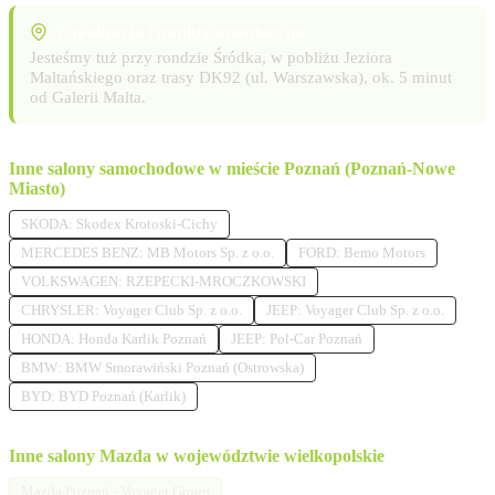
Lokalizacja i punkty orientacyjne
Jesteśmy tuż przy rondzie Śródka, w pobliżu Jeziora
Maltańskiego oraz trasy DK92 (ul. Warszawska), ok. 5 minut
od Galerii Malta.
Inne salony samochodowe w mieście Poznań (Poznań-Nowe
Miasto)
SKODA: Skodex Krotoski-Cichy
MERCEDES BENZ: MB Motors Sp. z o.o.
FORD: Bemo Motors
VOLKSWAGEN: RZEPECKI-MROCZKOWSKI
CHRYSLER: Voyager Club Sp. z o.o.
JEEP: Voyager Club Sp. z o.o.
HONDA: Honda Karlik Poznań
JEEP: Pol-Car Poznań
BMW: BMW Smorawiński Poznań (Ostrowska)
BYD: BYD Poznań (Karlik)
Inne salony Mazda w województwie wielkopolskie
Mazda Poznań - Voyager Group