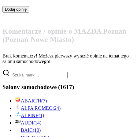
Komentarze / opinie o MAZDA Poznań
(Poznań-Nowe Miasto)
Brak komentarzy! Możesz pierwszy wyrazić opinię na temat tego
salonu samochodowego!
Salony samochodowe
(1617)
ABARTH
(7)
ALFA ROMEO
(24)
ALPINE
(1)
AUDI
(14)
BAIC
(10)