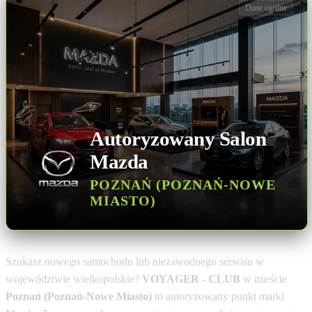
Dane ogólne
Autoryzowany Salon
Mazda
POZNAŃ (POZNAŃ-NOWE
MIASTO)
Szukasz nowego samochodu lub niezawodnego serwisu w
województwie wielkopolskie?
VOYAGER - CLUB
w mieście
Poznań (Poznań-Nowe Miasto)
to autoryzowany punkt marki