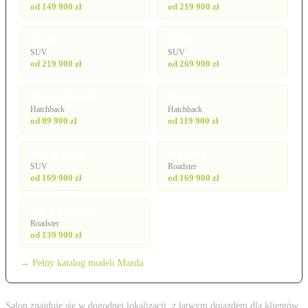
od 149 900 zł
od 219 900 zł
CX-6e
CX-80
SUV
SUV
od 219 900 zł
od 269 900 zł
Mazda2 Hybrid
Mazda3
Hatchback
Hatchback
od 89 900 zł
od 119 900 zł
MX-30 R-EV
MX-5 RF
SUV
Roadster
od 169 900 zł
od 169 900 zł
MX-5 Roadster
Roadster
od 139 900 zł
→ Pełny katalog modeli Mazda
Salon znajduje się w dogodnej lokalizacji, z łatwym dojazdem dla klientów