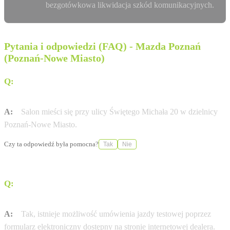
bezgotówkowa likwidacja szkód komunikacyjnych.
Pytania i odpowiedzi (FAQ) - Mazda Poznań
(Poznań-Nowe Miasto)
Q:
Gdzie dokładnie znajduje się salon Voyager w
Poznaniu?
A:
Salon mieści się przy ulicy Świętego Michała 20 w dzielnicy
Poznań-Nowe Miasto.
Czy ta odpowiedź była pomocna?
Tak
Nie
Q:
Czy w salonie Voyager można umówić się na jazdę
próbną?
A:
Tak, istnieje możliwość umówienia jazdy testowej poprzez
formularz elektroniczny dostępny na stronie internetowej dealera.