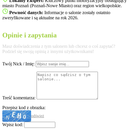
Lokalny Ekspert:
Kluczowy punkt motoryzacyjny obsługujący
miasto Poznań (Poznań-Nowe Miasto) oraz region wielkopolskie.
Pewność danych:
Informacje o salonie zostały ostatnio
zweryfikowane i są aktualne na rok 2026.
Opinie i zapytania
Masz doświadczenia z tym salonem lub chcesz o coś zapytać?
Podziel się swoją opinią z innymi użytkownikami!
Twój Nick / Imię:
Treść komentarza:
Przepisz kod z obrazka:
odśwież
Wpisz kod: