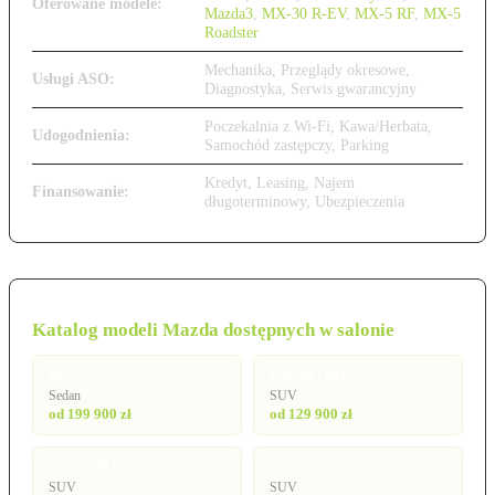
Oferowane modele:
Mazda3
,
MX-30 R-EV
,
MX-5 RF
,
MX-5
Roadster
Mechanika, Przeglądy okresowe,
Usługi ASO:
Diagnostyka, Serwis gwarancyjny
Poczekalnia z Wi-Fi, Kawa/Herbata,
Udogodnienia:
Samochód zastępczy, Parking
Kredyt, Leasing, Najem
Finansowanie:
długoterminowy, Ubezpieczenia
Katalog modeli Mazda dostępnych w salonie
6e
CX-30 (2025)
Sedan
SUV
od 199 900 zł
od 129 900 zł
CX-5 (2025)
CX-60
SUV
SUV