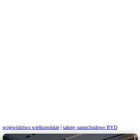
województwo wielkopolskie
|
salony samochodowe BYD