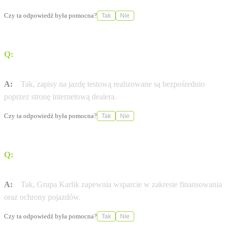
Czy ta odpowiedź była pomocna?
Tak
Nie
Q:
Czy w salonie BYD Karlik można umówić się na jazdę
testową?
A:
Tak, zapisy na jazdę testową realizowane są bezpośrednio
poprzez stronę internetową dealera.
Czy ta odpowiedź była pomocna?
Tak
Nie
Q:
Czy dealer oferuje wsparcie w zakresie finansowania
pojazdów?
A:
Tak, Grupa Karlik zapewnia wsparcie w zakresie finansowania
oraz ochrony pojazdów.
Czy ta odpowiedź była pomocna?
Tak
Nie