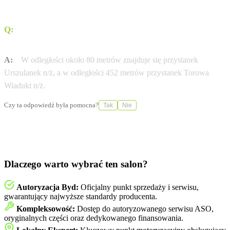
Q:
Czy w pobliżu salonu znajdują się przystanki
komunikacji miejskiej?
A:
W odległości około 80 metrów znajduje się przystanek
Urszulanek n/ż, a w odległości 452 metrów przystanek Torowa
Wiadukt n/ż.
Czy ta odpowiedź była pomocna?
Tak
Nie
Dlaczego warto wybrać ten salon?
Autoryzacja Byd:
Oficjalny punkt sprzedaży i serwisu,
gwarantujący najwyższe standardy producenta.
Kompleksowość:
Dostęp do autoryzowanego serwisu ASO,
oryginalnych części oraz dedykowanego finansowania.