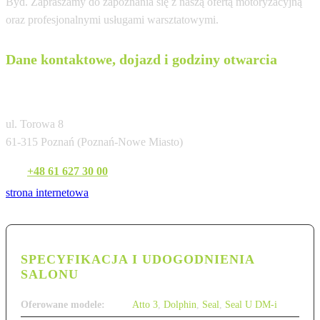
Byd. Zapraszamy do zapoznania się z naszą ofertą motoryzacyjną
oraz profesjonalnymi usługami warsztatowymi.
Dane kontaktowe, dojazd i godziny otwarcia
BYD Poznań (Karlik)
ul. Torowa 8
61-315 Poznań (Poznań-Nowe Miasto)
Tel:
+48 61 627 30 00
strona internetowa
SPECYFIKACJA I UDOGODNIENIA
SALONU
Oferowane modele:
Atto 3
,
Dolphin
,
Seal
,
Seal U DM-i