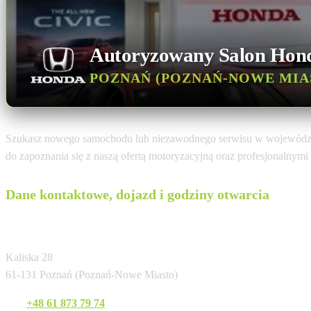
Autoryzowany Salon Hon
POZNAŃ (POZNAŃ-NOWE MIA
Szukasz nowego samochodu lub niezawodnego serwisu w wojewódz
do zapoznania się z naszą ofertą motoryzacyjną oraz profesjonalnym
Dane kontaktowe, dojazd i godziny otwarcia
Honda Karlik Poznań
Kaliska 28
61-131 Poznań (Poznań-Nowe Miasto)
Tel:
+48 61 873 79 74