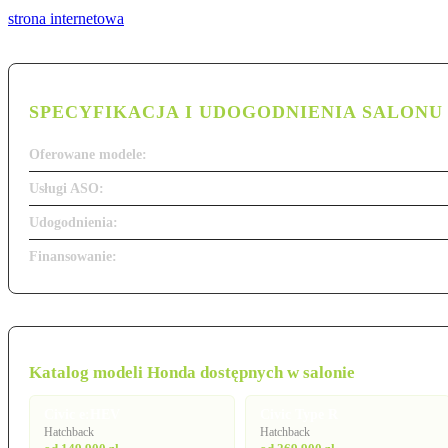
strona internetowa
SPECYFIKACJA I UDOGODNIENIA SALONU
Oferowane modele:
Usługi ASO:
Udogodnienia:
Finansowanie:
Katalog modeli Honda dostępnych w salonie
Civic e:HEV
Civic Type R
Hatchback
Hatchback