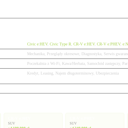
Civic e:HEV
,
Civic Type R
,
CR-V e:HEV
,
CR-V e:PHEV
,
e:
Mechanika, Przeglądy okresowe, Diagnostyka, Serwis gwaran
Poczekalnia z Wi-Fi, Kawa/Herbata, Samochód zastępczy, Par
Kredyt, Leasing, Najem długoterminowy, Ubezpieczenia
CR-V e:HEV
CR-V e:PHEV
SUV
SUV