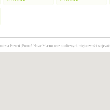
od 199 900 zł
od 249 900 zł
 z miasta Poznań (Poznań-Nowe Miasto) oraz okolicznych miejscowości wojewó