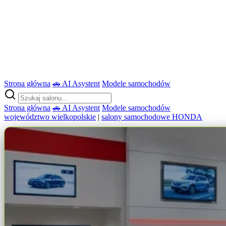
Strona główna
🚗 AI Asystent
Modele samochodów
Strona główna
🚗 AI Asystent
Modele samochodów
województwo wielkopolskie
|
salony samochodowe HONDA