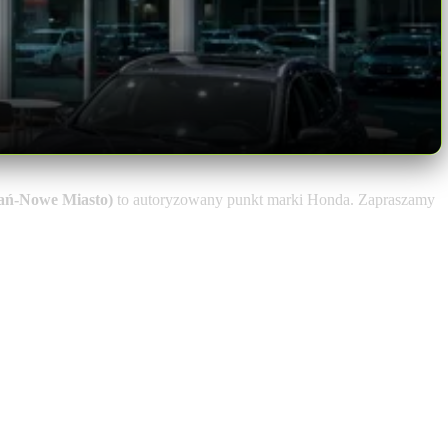
ań-Nowe Miasto)
to autoryzowany punkt marki Honda. Zapraszamy