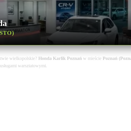
da
STO)
twie wielkopolskie?
Honda Karlik Poznań
w mieście
Poznań (Pozn
i usługami warsztatowymi.