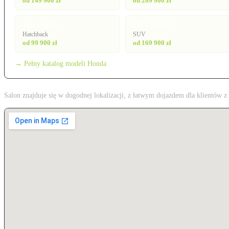
od 149 900 zł
od 269 900 zł
Jazz e:HEV
ZR-V e:HEV
Hatchback
SUV
od 99 900 zł
od 169 900 zł
→ Pełny katalog modeli Honda
Salon znajduje się w dogodnej lokalizacji, z łatwym dojazdem dla klientów