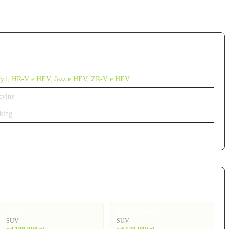
Ny1
,
HR-V e:HEV
,
Jazz e:HEV
,
ZR-V e:HEV
cyjny
king
e:Ny1
HR-V e:HEV
SUV
SUV