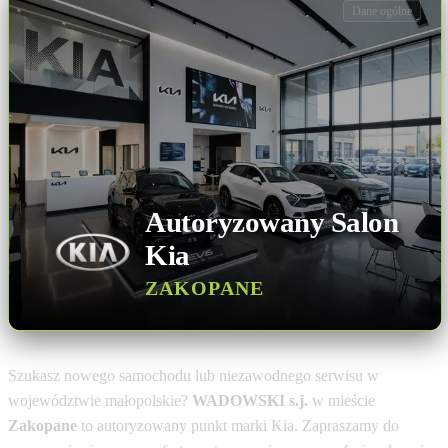
Dane ogólne
Autoryzowany Salon
Kia
ZAKOPANE
Szukasz nowego samochodu lub niezawodnego serwisu w
województwie małopolskie?
WADOWSKI s.j.
w mieście
Zakopane
to autoryzowany punkt marki Kia. Zapraszamy do