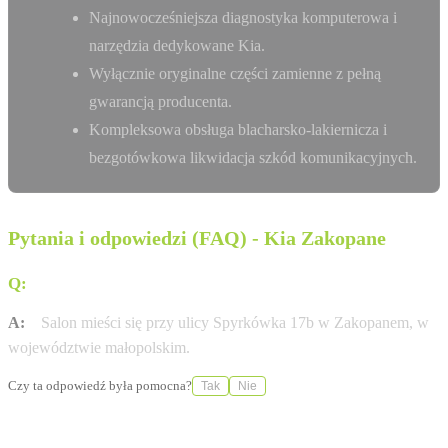
Najnowocześniejsza diagnostyka komputerowa i
narzędzia dedykowane Kia.
Wyłącznie oryginalne części zamienne z pełną
gwarancją producenta.
Kompleksowa obsługa blacharsko-lakiernicza i
bezgotówkowa likwidacja szkód komunikacyjnych.
Pytania i odpowiedzi (FAQ) - Kia Zakopane
Q:
Gdzie dokładnie znajduje się salon WADOWSKI s.j.?
A:
Salon mieści się przy ulicy Spyrkówka 17b w Zakopanem, w
województwie małopolskim.
Czy ta odpowiedź była pomocna?
Tak
Nie