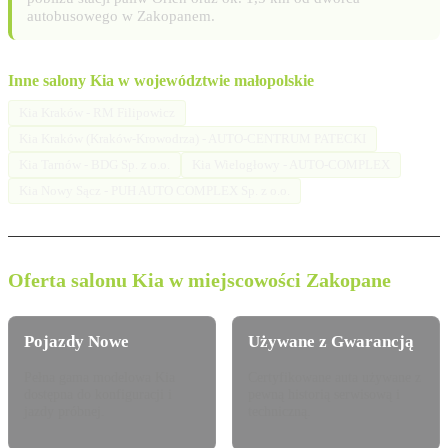
autobusowego w Zakopanem.
Inne salony Kia w województwie małopolskie
Kia Kraków - RM Filipowicz
Kia Kraków (Kraków-Krowodrza) - AUTO-CENTRUM PATECKI
Kia Tarnów - BDG Sp. z o.o.
Kia Wielogłowy - AUTO-COMPLEX
Kia Nowy Sącz - PUH AUTO COMPLEX Sp. z o.o.
Oferta salonu Kia w miejscowości Zakopane
Pojazdy Nowe
Używane z Gwarancją
Pełna gama modelowa Kia
Certyfikowane auta używane z
dostępna do konfiguracji i
pewną historią serwisową i
jazdy próbnej.
techniczną.