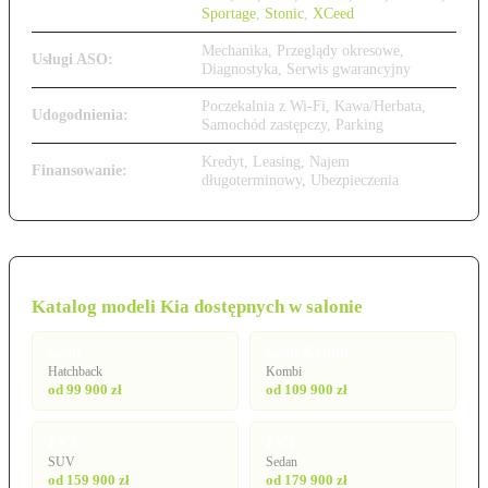
Sportage
,
Stonic
,
XCeed
Mechanika, Przeglądy okresowe,
Usługi ASO:
Diagnostyka, Serwis gwarancyjny
Poczekalnia z Wi-Fi, Kawa/Herbata,
Udogodnienia:
Samochód zastępczy, Parking
Kredyt, Leasing, Najem
Finansowanie:
długoterminowy, Ubezpieczenia
Katalog modeli Kia dostępnych w salonie
Ceed
Ceed Kombi
Hatchback
Kombi
od 99 900 zł
od 109 900 zł
EV3
EV4
SUV
Sedan
od 159 900 zł
od 179 900 zł