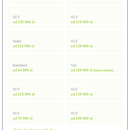
EV6
EV9
SUV
SUV
od 239 900 zł
od 319 900 zł
K4
Niro
Sedan
SUV
od 119 900 zł
od 139 900 zł
Picanto
PV5
Hatchback
Van
od 54 900 zł
od 169 900 zł (szacowana)
Sorento
Sportage
SUV
SUV
od 219 900 zł
od 139 900 zł
Stonic
XCeed
SUV
SUV
od 79 900 zł
od 109 900 zł