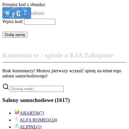
Przepisz kod z obrazka:
odśwież
Wpisz kod:
Komentarze / opinie o KIA Zakopane
Brak komentarzy! Możesz pierwszy wyrazić opinię na temat tego
salonu samochodowego!
Salony samochodowe
(1617)
ABARTH
(7)
ALFA ROMEO
(24)
ALPINE
(1)