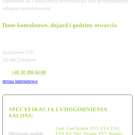
zapoznania się z naszą ofertą motoryzacyjną oraz profesjonalnymi
usługami warsztatowymi.
Dane kontaktowe, dojazd i godziny otwarcia
WADOWSKI s.j.
Spyrkówka 17b
34-500 Zakopane
Tel:
+48 18 200 04 00
strona internetowa
SPECYFIKACJA I UDOGODNIENIA
SALONU
Ceed
,
Ceed Kombi
,
EV3
,
EV4
,
EV6
,
Oferowane modele:
EV9
,
K4
,
Niro
,
Picanto
,
PV5
,
Sorento
,