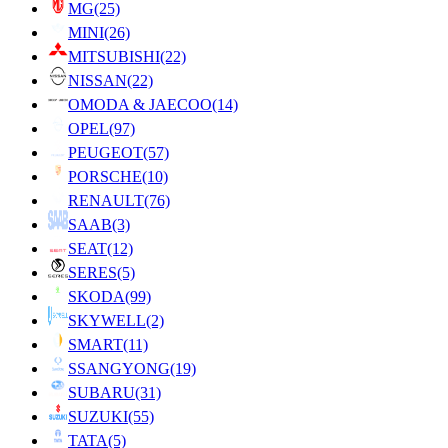
MG
(25)
MINI
(26)
MITSUBISHI
(22)
NISSAN
(22)
OMODA & JAECOO
(14)
OPEL
(97)
PEUGEOT
(57)
PORSCHE
(10)
RENAULT
(76)
SAAB
(3)
SEAT
(12)
SERES
(5)
SKODA
(99)
SKYWELL
(2)
SMART
(11)
SSANGYONG
(19)
SUBARU
(31)
SUZUKI
(55)
TATA
(5)