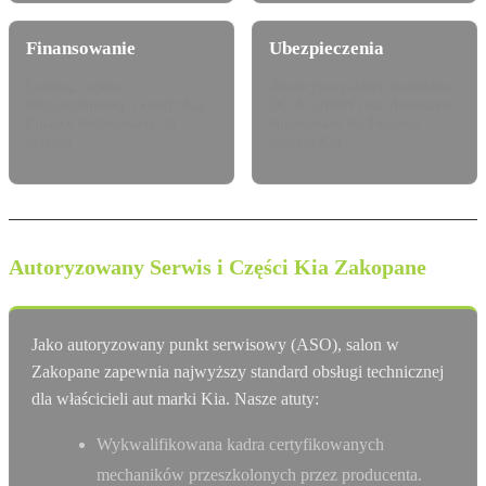
Finansowanie
Ubezpieczenia
Leasing, najem
Atrakcyjne pakiety dealerskie
długoterminowy i kredyt Kia
OC/AC/NNW oraz Assistance
Finance dostosowany do
dopasowane do Twojego
potrzeb.
modelu Kia.
Autoryzowany Serwis i Części Kia Zakopane
Jako autoryzowany punkt serwisowy (ASO), salon w
Zakopane zapewnia najwyższy standard obsługi technicznej
dla właścicieli aut marki Kia. Nasze atuty:
Wykwalifikowana kadra certyfikowanych
mechaników przeszkolonych przez producenta.