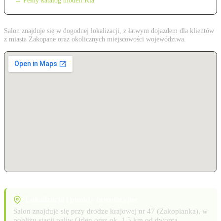
→ Pełny katalog modeli Kia
Salon znajduje się w dogodnej lokalizacji, z łatwym dojazdem dla klientów
z miasta Zakopane oraz okolicznych miejscowości województwa.
Lokalizacja i punkty orientacyjne
Salon znajduje się przy drodze krajowej nr 47 (Zakopianka), w
pobliżu stacji paliw Orlen oraz ok. 1,5 km od dworca