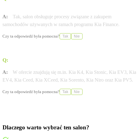
używanego?
A:
Tak, salon obsługuje procesy związane z zakupem
samochodów używanych w ramach programu Kia Finance.
Czy ta odpowiedź była pomocna?
Tak
Nie
Q:
Jakie modele Kia są dostępne w ofercie?
A:
W ofercie znajdują się m.in. Kia K4, Kia Stonic, Kia EV3, Kia
EV4, Kia Ceed, Kia XCeed, Kia Sorento, Kia Niro oraz Kia PV5.
Czy ta odpowiedź była pomocna?
Tak
Nie
Dlaczego warto wybrać ten salon?