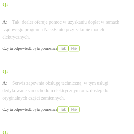
Q:
Czy w salonie można uzyskać wsparcie przy zakupie
auta elektrycznego?
A:
Tak, dealer oferuje pomoc w uzyskaniu dopłat w ramach
rządowego programu NaszEauto przy zakupie modeli
elektrycznych.
Czy ta odpowiedź była pomocna?
Tak
Nie
Q:
Jakie usługi serwisowe świadczy ten punkt?
A:
Serwis zapewnia obsługę techniczną, w tym usługi
dedykowane samochodom elektrycznym oraz dostęp do
oryginalnych części zamiennych.
Czy ta odpowiedź była pomocna?
Tak
Nie
Q:
Czy istnieje możliwość zakupu samochodu