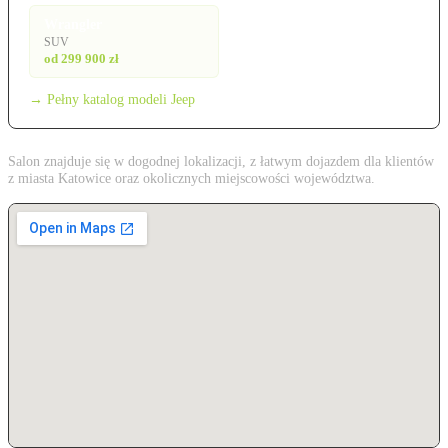
Wrangler
SUV
od 299 900 zł
→ Pełny katalog modeli Jeep
Salon znajduje się w dogodnej lokalizacji, z łatwym dojazdem dla klientów
z miasta Katowice oraz okolicznych miejscowości województwa.