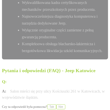
Wykwalifikowana kadra certyfikowanych
mechaników przeszkolonych przez producenta.
Najnowocześniejsza diagnostyka komputerowa i
narzędzia dedykowane Jeep.
Wyłącznie oryginalne części zamienne z pełną
gwarancją producenta.
Kompleksowa obsługa blacharsko-lakiernicza i
bezgotówkowa likwidacja szkód komunikacyjnych.
Pytania i odpowiedzi (FAQ) - Jeep Katowice
Q:
Gdzie dokładnie znajduje się salon Partner Katowice?
A:
Salon mieści się przy ulicy Kościuszki 261 w Katowicach, w
województwie śląskim.
Czy ta odpowiedź była pomocna?
Tak
Nie