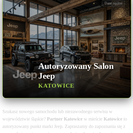
Dane ogólne
Autoryzowany Salon
Jeep
KATOWICE
Szukasz nowego samochodu lub niezawodnego serwisu w
województwie śląskie?
Partner Katowice
w mieście
Katowice
to
autoryzowany punkt marki Jeep. Zapraszamy do zapoznania się z