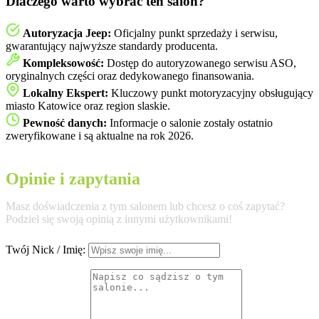
Dlaczego warto wybrać ten salon?
Autoryzacja Jeep:
Oficjalny punkt sprzedaży i serwisu,
gwarantujący najwyższe standardy producenta.
Kompleksowość:
Dostęp do autoryzowanego serwisu ASO,
oryginalnych części oraz dedykowanego finansowania.
Lokalny Ekspert:
Kluczowy punkt motoryzacyjny obsługujący
miasto Katowice oraz region slaskie.
Pewność danych:
Informacje o salonie zostały ostatnio
zweryfikowane i są aktualne na rok 2026.
Opinie i zapytania
Masz doświadczenia z tym salonem lub chcesz o coś zapytać?
Podziel się swoją opinią z innymi użytkownikami!
Twój Nick / Imię: