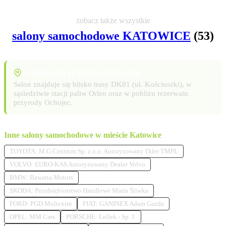
zobacz także wszystkie
salony samochodowe KATOWICE
(53)
Lokalizacja i punkty orientacyjne
Salon znajduje się blisko trasy DK81 (ul. Kościuszki), w
sąsiedztwie stacji paliw Orlen oraz w pobliżu rezerwatu
przyrody Ochojec.
Inne salony samochodowe w mieście Katowice
TOYOTA: M.G.Centrum Sp. z o.o. Autoryzowany Diler TMPL
VOLVO: EURO-KAS Autoryzowany Dealer Volvo
BMW: Bawaria Motors
SKODA: Przedsiębiorstwo Handlowe Maria Śliwka
FORD: PGD Multexim
FIAT: GANINEX Adam Gazda
OPEL: MM Cars
PORSCHE: Lellek - Sp. J.