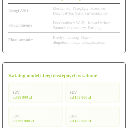
Mechanika, Przeglądy okresowe,
Usługi ASO:
Diagnostyka, Serwis gwarancyjny
Poczekalnia z Wi-Fi, Kawa/Herbata,
Udogodnienia:
Samochód zastępczy, Parking
Kredyt, Leasing, Najem
Finansowanie:
długoterminowy, Ubezpieczenia
Katalog modeli Jeep dostępnych w salonie
Avenger
Compass
SUV
SUV
od 99 900 zł
od 159 900 zł
Grand Cherokee 4xe
Renegade
SUV
SUV
od 399 900 zł
od 129 900 zł