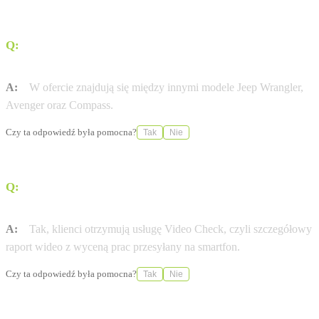
Q:
Jakie modele marki Jeep można zamówić w tym
salonie?
A:
W ofercie znajdują się między innymi modele Jeep Wrangler,
Avenger oraz Compass.
Czy ta odpowiedź była pomocna?
Tak
Nie
Q:
Czy serwis oferuje wgląd w stan techniczny pojazdu
podczas naprawy?
A:
Tak, klienci otrzymują usługę Video Check, czyli szczegółowy
raport wideo z wyceną prac przesyłany na smartfon.
Czy ta odpowiedź była pomocna?
Tak
Nie