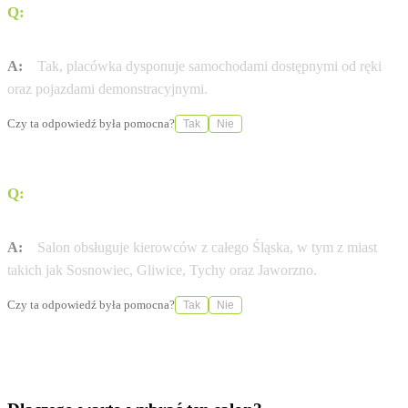
Q:
Czy salon posiada w ofercie samochody dostępne od
ręki?
A:
Tak, placówka dysponuje samochodami dostępnymi od ręki
oraz pojazdami demonstracyjnymi.
Czy ta odpowiedź była pomocna?
Tak
Nie
Q:
Z jakich miast regionu klienci najczęściej korzystają
z usług tego salonu?
A:
Salon obsługuje kierowców z całego Śląska, w tym z miast
takich jak Sosnowiec, Gliwice, Tychy oraz Jaworzno.
Czy ta odpowiedź była pomocna?
Tak
Nie