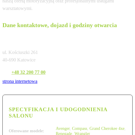
naszą ofertą motoryzacyjną oraz profesjonalnymi usługami
warsztatowymi.
Dane kontaktowe, dojazd i godziny otwarcia
Partner Katowice
ul. Kościuszki 261
40-690 Katowice
Tel:
+48 32 200 77 00
strona internetowa
SPECYFIKACJA I UDOGODNIENIA
SALONU
Avenger
,
Compass
,
Grand Cherokee 4xe
,
Oferowane modele:
Renegade
,
Wrangler