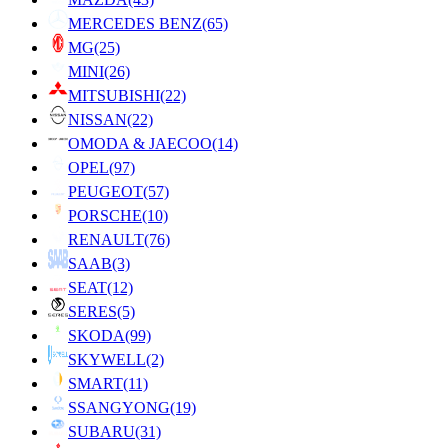
MERCEDES BENZ
(65)
MG
(25)
MINI
(26)
MITSUBISHI
(22)
NISSAN
(22)
OMODA & JAECOO
(14)
OPEL
(97)
PEUGEOT
(57)
PORSCHE
(10)
RENAULT
(76)
SAAB
(3)
SEAT
(12)
SERES
(5)
SKODA
(99)
SKYWELL
(2)
SMART
(11)
SSANGYONG
(19)
SUBARU
(31)