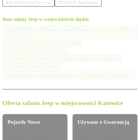
KIA: EURO-KAS Sp. z o.o.
PEUGEOT: Auto Dealer
Inne salony Jeep w województwie śląskie
Jeep Bielsko-Biała - Sobiesław Zasada Automotive Sp. z o.o. Sp.k. - Oddział
Bielsko-Biała
Jeep Katowice - Ganinex Katowice (Gazda)
Jeep Pszczyna - Ganinex Pszczyna
Jeep Bielsko-Biała - Waro Bielsko-Biała
Jeep Żory - Waro Żory
Jeep Gliwice - Ganinex Gliwice
Jeep Częstochowa - Odyssey Częstochowa
Jeep Bytom - Partner Bytom
Oferta salonu Jeep w miejscowości Katowice
Pojazdy Nowe
Używane z Gwarancją
Pełna gama modelowa Jeep
Certyfikowane auta używane z
dostępna do konfiguracji i
pewną historią serwisową i