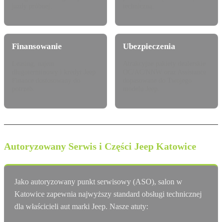
jazdy próbnej.
techniczną.
Finansowanie
Ubezpieczenia
Leasing, najem
Atrakcyjne pakiety dealerskie
długoterminowy i kredyt Jeep
OC/AC/NNW oraz Assistance
Finance dostosowany do
dopasowane do Twojego
potrzeb.
modelu Jeep.
Autoryzowany Serwis i Części Jeep Katowice
Jako autoryzowany punkt serwisowy (ASO), salon w
Katowice zapewnia najwyższy standard obsługi technicznej
dla właścicieli aut marki Jeep. Nasze atuty: