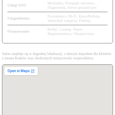
Mechanika, Przeglądy okresowe,
Usługi ASO:
Diagnostyka, Serwis gwarancyjny
Poczekalnia z Wi-Fi, Kawa/Herbata,
Udogodnienia:
Samochód zastępczy, Parking
Kredyt, Leasing, Najem
Finansowanie:
długoterminowy, Ubezpieczenia
Salon znajduje się w dogodnej lokalizacji, z łatwym dojazdem dla klientów
z miasta Kraków oraz okolicznych miejscowości województwa.