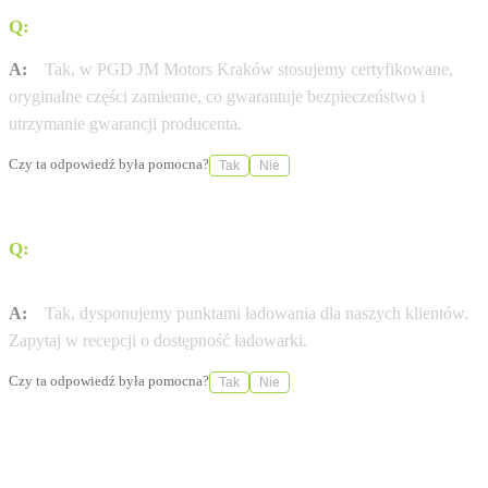
Q:
Czy stosujecie wyłącznie oryginalne części Isuzu?
A:
Tak, w PGD JM Motors Kraków stosujemy certyfikowane,
oryginalne części zamienne, co gwarantuje bezpieczeństwo i
utrzymanie gwarancji producenta.
Czy ta odpowiedź była pomocna?
Tak
Nie
Q:
Czy w salonie PGD JM Motors Kraków naładuję auto
elektryczne?
A:
Tak, dysponujemy punktami ładowania dla naszych klientów.
Zapytaj w recepcji o dostępność ładowarki.
Czy ta odpowiedź była pomocna?
Tak
Nie