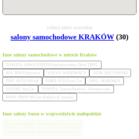
zobacz także wszystkie
salony samochodowe KRAKÓW
(30)
Inne salony samochodowe w mieście Kraków
TOYOTA: ANWA TOYOTA Autoryzowany Diler TMPL
KIA: RM Filipowicz
VOLVO: WADOWSCY
AUDI: BEŁTOWSKI
FIAT: AUTO KRAK
FORD: PGD Euro Car
OPEL: MARIMEX
SUZUKI: Sta-Car
TOYOTA: Toyota Kraków - Romanowski
BMW: BMW M-Cars Kraków (Conrada)
Inne salony Isuzu w województwie małopolskie
Isuzu Nowy Sącz - Auto-Complex Sp. z o. o.
Isuzu Nowy Targ - Auto Complex Sp. z o. o.