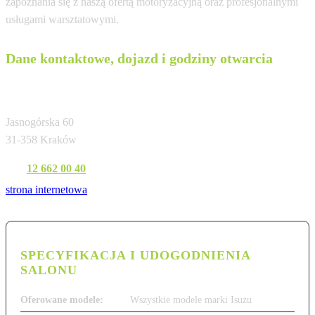
zapoznania się z naszą ofertą motoryzacyjną oraz profesjonalnymi
usługami warsztatowymi.
Dane kontaktowe, dojazd i godziny otwarcia
PGD JM Motors Kraków
Jasnogórska 60
31-358 Kraków
Tel:
12 662 00 40
strona internetowa
SPECYFIKACJA I UDOGODNIENIA
SALONU
Oferowane modele:
Wszystkie modele marki Isuzu