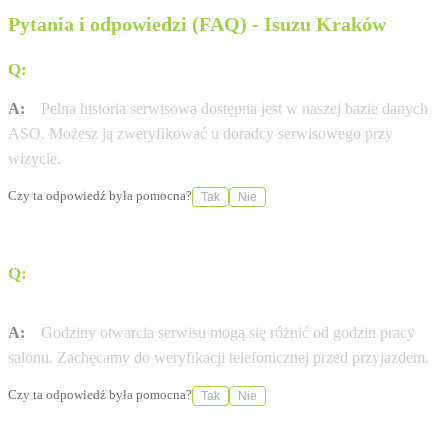
Pytania i odpowiedzi (FAQ) - Isuzu Kraków
Q:
Gdzie sprawdzę historię serwisową mojej Isuzu?
A:
Pełna historia serwisowa dostępna jest w naszej bazie danych
ASO. Możesz ją zweryfikować u doradcy serwisowego przy
wizycie.
Czy ta odpowiedź była pomocna?
Tak
Nie
Q:
W jakich godzinach otwarty jest serwis Isuzu w
mieście Kraków?
A:
Godziny otwarcia serwisu mogą się różnić od godzin pracy
salonu. Zachęcamy do weryfikacji telefonicznej przed przyjazdem.
Czy ta odpowiedź była pomocna?
Tak
Nie