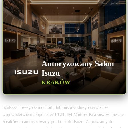
Dane ogólne
Autoryzowany Salon
Isuzu
KRAKÓW
Szukasz nowego samochodu lub niezawodnego serwisu w
województwie małopolskie?
PGD JM Motors Kraków
w mieście
Kraków
to autoryzowany punkt marki Isuzu. Zapraszamy do