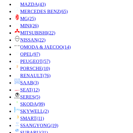
MAZDA
(43)
MERCEDES BENZ
(65)
MG
(25)
MINI
(26)
MITSUBISHI
(22)
NISSAN
(22)
OMODA & JAECOO
(14)
OPEL
(97)
PEUGEOT
(57)
PORSCHE
(10)
RENAULT
(76)
SAAB
(3)
SEAT
(12)
SERES
(5)
SKODA
(99)
SKYWELL
(2)
SMART
(11)
SSANGYONG
(19)
SUBARU
(31)