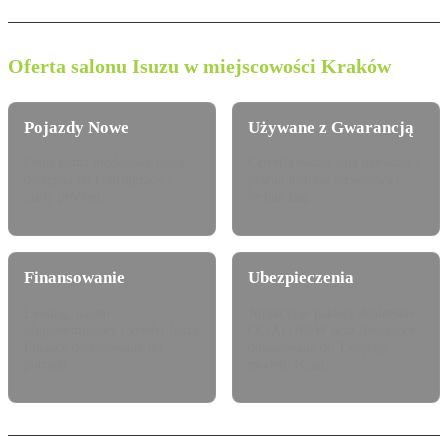
Oferta salonu Isuzu w miejscowości Kraków
Pojazdy Nowe
Używane z Gwarancją
Pełna gama modelowa Isuzu
Certyfikowane auta używane z
dostępna do konfiguracji i
pewną historią serwisową i
jazdy próbnej.
techniczną.
Finansowanie
Ubezpieczenia
Leasing, najem
Atrakcyjne pakiety dealerskie
długoterminowy i kredyt Isuzu
OC/AC/NNW oraz Assistance
Finance dostosowany do
dopasowane do Twojego
potrzeb.
modelu Isuzu.