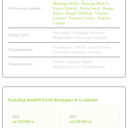
Mustang (S650)
,
Mustang Mach-E
,
Oferowane modele:
Puma (Hybrid)
,
Puma Gen-E
,
Ranger
Raptor
,
Ranger Wildtrak
,
Tourneo
Connect
,
Tourneo Courier
,
Tourneo
Custom
Mechanika, Przeglądy okresowe,
Usługi ASO:
Diagnostyka, Serwis gwarancyjny
Poczekalnia z Wi-Fi, Kawa/Herbata,
Udogodnienia:
Samochód zastępczy, Parking
Kredyt, Leasing, Najem
Finansowanie:
długoterminowy, Ubezpieczenia
Katalog modeli Ford dostępnych w salonie
Capri (Electric)
Explorer (Electric)
SUV
SUV
od 259 900 zł
od 239 900 zł