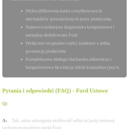
Wykwalifikowana kadra certyfikowanych
mechaników przeszkolonych przez producenta.
Najnowocześniejsza diagnostyka komputerowa i
narzędzia dedykowane Ford.
Wyłącznie oryginalne części zamienne z pełną
gwarancją producenta.
Kompleksowa obsługa blacharsko-lakiernicza i
bezgotówkowa likwidacja szkód komunikacyjnych.
Pytania i odpowiedzi (FAQ) - Ford Ustowo
Q:
Czy w salonie Bemo Motors w Ustowie można odbyć
jazdę testową?
A:
Tak, salon udostępnia możliwość odbycia jazdy testowej
wybranym modelem marki Ford.