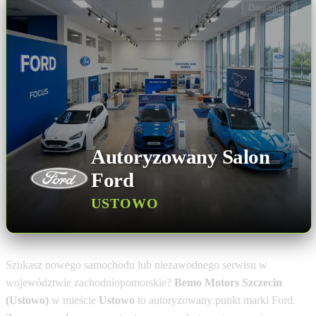
Dane ogólne
Autoryzowany Salon
Ford
USTOWO
Szukasz nowego samochodu lub niezawodnego serwisu w
województwie zachodniopomorskie?
Bemo Motors Szczecin
(Ustowo)
w mieście
Ustowo
to autoryzowany punkt marki Ford.