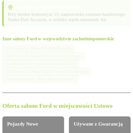
Lokalizacja i punkty orientacyjne
Przy drodze krajowej nr 13, naprzeciwko centrum handlowego
Outlet Park Szczecin, w pobliżu węzła autostrady A6.
Inne salony Ford w województwie zachodniopomorskie
Ford Szczecin - Bemo Motors o/Szczecin
Ford Szczecin - Bemo Motors Szczecin-Ustowo
Ford Biesiekierz - Bemo Motors o/Koszalin
Ford Szczecin - Bemo Motors Szczecin (Pomorska)
Ford Stare Bielice - Bemo Motors Koszalin
Oferta salonu Ford w miejscowości Ustowo
Pojazdy Nowe
Używane z Gwarancją