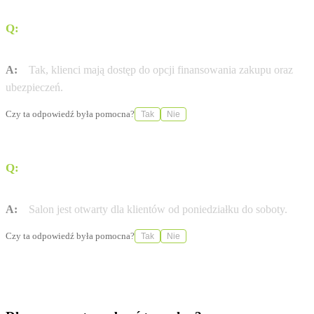
Q:
Czy w salonie można uzyskać finansowanie zakupu
pojazdu?
A:
Tak, klienci mają dostęp do opcji finansowania zakupu oraz
ubezpieczeń.
Czy ta odpowiedź była pomocna?
Tak
Nie
Q:
Jakie są godziny otwarcia salonu Bemo Motors w
Ustowie?
A:
Salon jest otwarty dla klientów od poniedziałku do soboty.
Czy ta odpowiedź była pomocna?
Tak
Nie