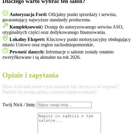
Dlaczego warto wybrać ten salon?
Autoryzacja Ford:
Oficjalny punkt sprzedaży i serwisu,
gwarantujący najwyższe standardy producenta.
Kompleksowość:
Dostęp do autoryzowanego serwisu ASO,
oryginalnych części oraz dedykowanego finansowania.
Lokalny Ekspert:
Kluczowy punkt motoryzacyjny obsługujący
miasto Ustowo oraz region zachodniopomorskie.
Pewność danych:
Informacje o salonie zostały ostatnio
zweryfikowane i są aktualne na rok 2026.
Opinie i zapytania
Masz doświadczenia z tym salonem lub chcesz o coś zapytać?
Podziel się swoją opinią z innymi użytkownikami!
Twój Nick / Imię: