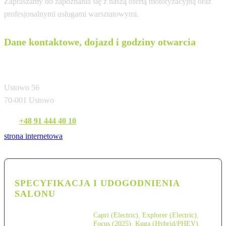
Zapraszamy do zapoznania się z naszą ofertą motoryzacyjną oraz
profesjonalnymi usługami warsztatowymi.
Dane kontaktowe, dojazd i godziny otwarcia
Bemo Motors Szczecin (Ustowo)
Ustowo 56
70-001 Ustowo
Tel:
+48 91 444 40 10
strona internetowa
SPECYFIKACJA I UDOGODNIENIA
SALONU
Capri (Electric)
,
Explorer (Electric)
,
Focus (2025)
,
Kuga (Hybrid/PHEV)
,