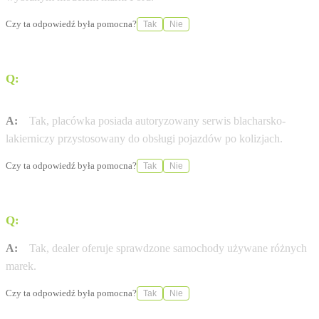
Czy ta odpowiedź była pomocna?
Tak
Nie
Q:
Czy serwis w Ustowie obsługuje naprawy
powypadkowe?
A:
Tak, placówka posiada autoryzowany serwis blacharsko-
lakierniczy przystosowany do obsługi pojazdów po kolizjach.
Czy ta odpowiedź była pomocna?
Tak
Nie
Q:
Czy w ofercie znajdują się samochody używane?
A:
Tak, dealer oferuje sprawdzone samochody używane różnych
marek.
Czy ta odpowiedź była pomocna?
Tak
Nie