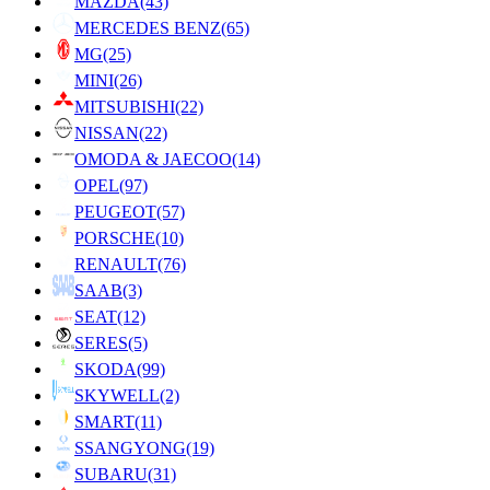
MAZDA
(43)
MERCEDES BENZ
(65)
MG
(25)
MINI
(26)
MITSUBISHI
(22)
NISSAN
(22)
OMODA & JAECOO
(14)
OPEL
(97)
PEUGEOT
(57)
PORSCHE
(10)
RENAULT
(76)
SAAB
(3)
SEAT
(12)
SERES
(5)
SKODA
(99)
SKYWELL
(2)
SMART
(11)
SSANGYONG
(19)
SUBARU
(31)