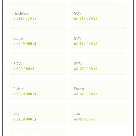
Focus (2025)
Kuga (Hybrid/PHEV)
Hatchback
SUV
od 119 900 zł
od 149 900 zł
Mustang (S650)
Mustang Mach-E
Coupé
SUV
od 249 900 zł
od 229 900 zł
Puma (Hybrid)
Puma Gen-E
SUV
SUV
od 99 900 zł
od 149 900 zł
Ranger Raptor
Ranger Wildtrak
Pickup
Pickup
od 339 900 zł
od 249 900 zł
Tourneo Connect
Tourneo Courier
Van
Van
od 139 900 zł
od 89 900 zł
Tourneo Custom