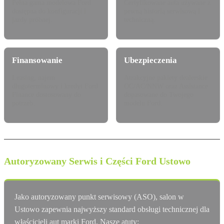
Pełna gama modelowa Ford
Certyfikowane auta używane z
dostępna do konfiguracji i
pewną historią serwisową i
jazdy próbnej.
techniczną.
Finansowanie
Ubezpieczenia
Leasing, najem
Atrakcyjne pakiety dealerskie
długoterminowy i kredyt Ford
OC/AC/NNW oraz Assistance
Finance dostosowany do
dopasowane do Twojego
potrzeb.
modelu Ford.
Autoryzowany Serwis i Części Ford Ustowo
Jako autoryzowany punkt serwisowy (ASO), salon w
Ustowo zapewnia najwyższy standard obsługi technicznej dla
właścicieli aut marki Ford. Nasze atuty: