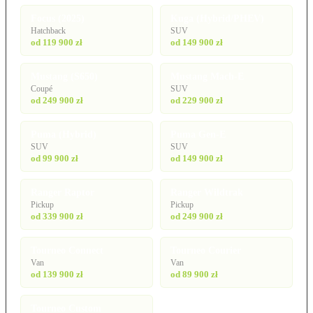
Focus (2025)
Kuga (Hybrid/PHEV)
Hatchback
SUV
od 119 900 zł
od 149 900 zł
Mustang (S650)
Mustang Mach-E
Coupé
SUV
od 249 900 zł
od 229 900 zł
Puma (Hybrid)
Puma Gen-E
SUV
SUV
od 99 900 zł
od 149 900 zł
Ranger Raptor
Ranger Wildtrak
Pickup
Pickup
od 339 900 zł
od 249 900 zł
Tourneo Connect
Tourneo Courier
Van
Van
od 139 900 zł
od 89 900 zł
Tourneo Custom