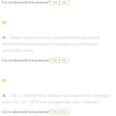
Czy ta odpowiedź była pomocna?
Tak
Nie
Q:
Jakie opcje finansowania zakupu pojazdu są
dostępne?
A:
Klienci mogą skorzystać z indywidualnych propozycji
kredytowych oraz leasingowych przygotowywanych przez
specjalistów salonu.
Czy ta odpowiedź była pomocna?
Tak
Nie
Q:
Czy na miejscu można wykupić ubezpieczenie
komunikacyjne?
A:
Tak, w siedzibie firmy dostępne są ubezpieczenia obejmujące
polisy OC, AC, NNW oraz ubezpieczenia szyb i assistance.
Czy ta odpowiedź była pomocna?
Tak
Nie