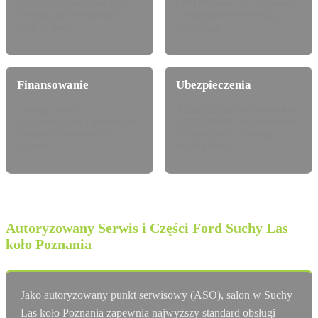
Pełna gama modelowa Ford
Certyfikowane auta używane z
dostępna do konfiguracji i
pewną historią serwisową i
jazdy próbnej.
techniczną.
Finansowanie
Ubezpieczenia
Leasing, najem
Atrakcyjne pakiety dealerskie
długoterminowy i kredyt Ford
OC/AC/NNW oraz Assistance
Finance dostosowany do
dopasowane do Twojego
potrzeb.
modelu Ford.
Autoryzowany Serwis i Części Ford Suchy Las
koło Poznania
Jako autoryzowany punkt serwisowy (ASO), salon w Suchy
Las koło Poznania zapewnia najwyższy standard obsługi