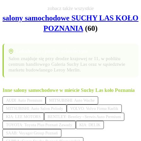
zobacz także wszystkie
salony samochodowe SUCHY LAS KOŁO
POZNANIA
(60)
Lokalizacja i punkty orientacyjne
Salon znajduje się przy drodze krajowej nr 11, w pobliżu
centrum handlowego Galeria Suchy Las oraz w sąsiedztwie
marketu budowlanego Leroy Merlin.
Inne salony samochodowe w mieście Suchy Las koło Poznania
AUDI: Auto Premium
MITSUBISHI: Auto Wache
MITSUBISHI: Auto Salon Polody
VOLVO: Volvo Firma Karlik
KIA: LEE MOTORS
BENTLEY: Bentley - Serwis Auto Premium
TOYOTA: Toyota Plus Poznań Zawady
KIA: DELIK
SAAB: Voyager Group Poznań