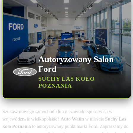
Dane ogólne
Autoryzowany Salon
Ford
SUCHY LAS KOŁO
POZNANIA
Szukasz nowego samochodu lub niezawodnego serwisu w
województwie wielkopolskie?
Auto Watin
w mieście
Suchy Las
koło Poznania
to autoryzowany punkt marki Ford. Zapraszamy do