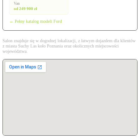
Van
od 249 900 zł
→ Pełny katalog modeli Ford
Salon znajduje się w dogodnej lokalizacji, z łatwym dojazdem dla klientów
z miasta Suchy Las koło Poznania oraz okolicznych miejscowości
województwa.