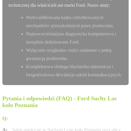
technicznej dla właścicieli aut marki Ford. Nasze atuty:
Wykwalifikowana kadra certyfikowanych
mechaników przeszkolonych przez producenta.
Najnowocześniejsza diagnostyka komputerowa i
narzędzia dedykowane Ford.
Wyłącznie oryginalne części zamienne z pełną
gwarancją producenta.
Kompleksowa obsługa blacharsko-lakiernicza i
bezgotówkowa likwidacja szkód komunikacyjnych.
Pytania i odpowiedzi (FAQ) - Ford Suchy Las
koło Poznania
Q:
Gdzie dokładnie znajduje się salon Auto Watin?
A:
Salon mieści się w Suchym Lesie koło Poznania przy ulicy