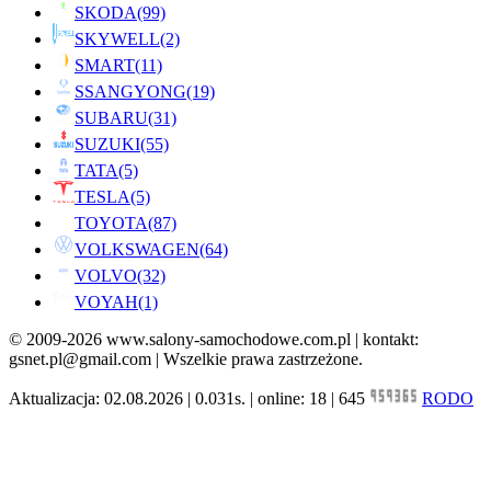
SKODA
(99)
SKYWELL
(2)
SMART
(11)
SSANGYONG
(19)
SUBARU
(31)
SUZUKI
(55)
TATA
(5)
TESLA
(5)
TOYOTA
(87)
VOLKSWAGEN
(64)
VOLVO
(32)
VOYAH
(1)
© 2009-2026 www.salony-samochodowe.com.pl | kontakt:
gsnet.pl@gmail.com | Wszelkie prawa zastrzeżone.
Aktualizacja: 02.08.2026 | 0.031s. | online: 18 | 645
RODO