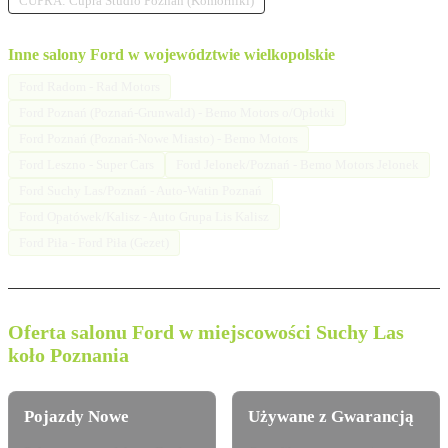
CUPRA: Cupra Studio Poznań (Komorniki)
Inne salony Ford w województwie wielkopolskie
Ford Radom - Rad Motors
Ford Poznań (Poznań-Grunwald) - Bemo Motors o/Opłotki
Ford Poznań (Poznań-Nowe Miasto) - Bemo Motors
Ford Leszno - Super Cars
Ford Jelonek/Poznań - Bemo Motors Jelonek
Ford Suchy Las/Poznań - Auto-Watin Poznań
Ford Opatówek/Kalisz - Auto Grupa Lis Kalisz
Ford Piła - Ford Piła (Gezet)
Oferta salonu Ford w miejscowości Suchy Las
koło Poznania
Pojazdy Nowe
Używane z Gwarancją