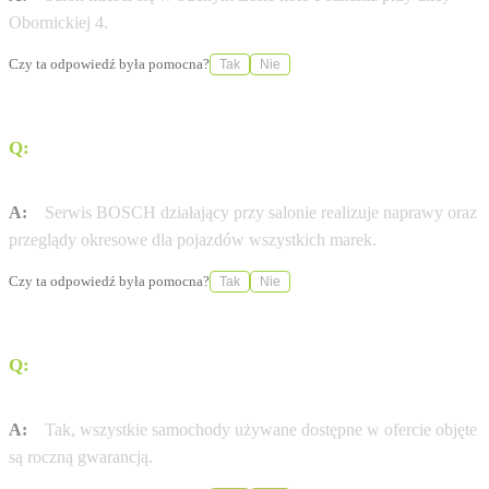
Obornickiej 4.
Czy ta odpowiedź była pomocna?
Tak
Nie
Q:
Czy w serwisie Auto Watin naprawiane są tylko
samochody marki Ford?
A:
Serwis BOSCH działający przy salonie realizuje naprawy oraz
przeglądy okresowe dla pojazdów wszystkich marek.
Czy ta odpowiedź była pomocna?
Tak
Nie
Q:
Czy samochody używane oferowane w salonie
posiadają gwarancję?
A:
Tak, wszystkie samochody używane dostępne w ofercie objęte
są roczną gwarancją.