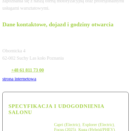
zapoznania się z naszą ofertą motoryzacyjną oraz profesjonalnymi
usługami warsztatowymi.
Dane kontaktowe, dojazd i godziny otwarcia
Auto Watin
Obornicka 4
62-002 Suchy Las koło Poznania
Tel:
+48 61 811 73 00
strona internetowa
SPECYFIKACJA I UDOGODNIENIA
SALONU
Capri (Electric)
,
Explorer (Electric)
,
Focus (2025)
,
Kuga (Hybrid/PHEV)
,