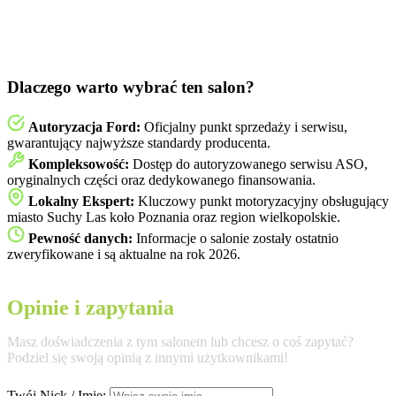
Dlaczego warto wybrać ten salon?
Autoryzacja Ford:
Oficjalny punkt sprzedaży i serwisu,
gwarantujący najwyższe standardy producenta.
Kompleksowość:
Dostęp do autoryzowanego serwisu ASO,
oryginalnych części oraz dedykowanego finansowania.
Lokalny Ekspert:
Kluczowy punkt motoryzacyjny obsługujący
miasto Suchy Las koło Poznania oraz region wielkopolskie.
Pewność danych:
Informacje o salonie zostały ostatnio
zweryfikowane i są aktualne na rok 2026.
Opinie i zapytania
Masz doświadczenia z tym salonem lub chcesz o coś zapytać?
Podziel się swoją opinią z innymi użytkownikami!
Twój Nick / Imię: