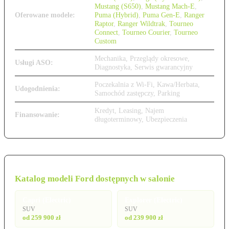
Mustang (S650)
,
Mustang Mach-E
,
Oferowane modele:
Puma (Hybrid)
,
Puma Gen-E
,
Ranger
Raptor
,
Ranger Wildtrak
,
Tourneo
Connect
,
Tourneo Courier
,
Tourneo
Custom
Mechanika, Przeglądy okresowe,
Usługi ASO:
Diagnostyka, Serwis gwarancyjny
Poczekalnia z Wi-Fi, Kawa/Herbata,
Udogodnienia:
Samochód zastępczy, Parking
Kredyt, Leasing, Najem
Finansowanie:
długoterminowy, Ubezpieczenia
Katalog modeli Ford dostępnych w salonie
Capri (Electric)
Explorer (Electric)
SUV
SUV
od 259 900 zł
od 239 900 zł