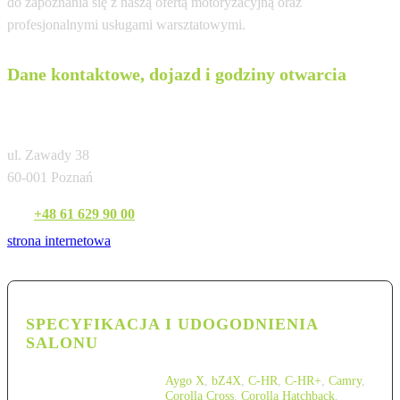
do zapoznania się z naszą ofertą motoryzacyjną oraz
profesjonalnymi usługami warsztatowymi.
Dane kontaktowe, dojazd i godziny otwarcia
Toyota Plus Poznań Zawady
ul. Zawady 38
60-001 Poznań
Tel:
+48 61 629 90 00
strona internetowa
SPECYFIKACJA I UDOGODNIENIA
SALONU
Aygo X
,
bZ4X
,
C-HR
,
C-HR+
,
Camry
,
Corolla Cross
,
Corolla Hatchback
,