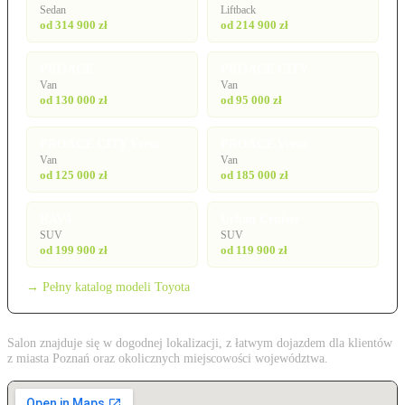
Sedan
Liftback
od 314 900 zł
od 214 900 zł
PROACE
PROACE CITY
Van
Van
od 130 000 zł
od 95 000 zł
PROACE CITY Verso
PROACE Verso
Van
Van
od 125 000 zł
od 185 000 zł
RAV4
Urban Cruiser
SUV
SUV
od 199 900 zł
od 119 900 zł
→ Pełny katalog modeli Toyota
Salon znajduje się w dogodnej lokalizacji, z łatwym dojazdem dla klientów
z miasta Poznań oraz okolicznych miejscowości województwa.