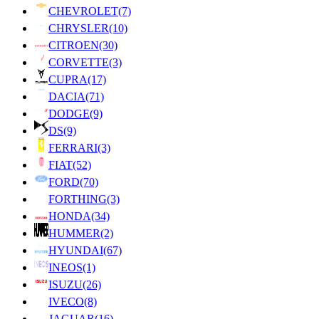
CHEVROLET
(7)
CHRYSLER
(10)
CITROEN
(30)
CORVETTE
(3)
CUPRA
(17)
DACIA
(71)
DODGE
(9)
DS
(9)
FERRARI
(3)
FIAT
(52)
FORD
(70)
FORTHING
(3)
HONDA
(34)
HUMMER
(2)
HYUNDAI
(67)
INEOS
(1)
ISUZU
(26)
IVECO
(8)
JAGUAR
(16)