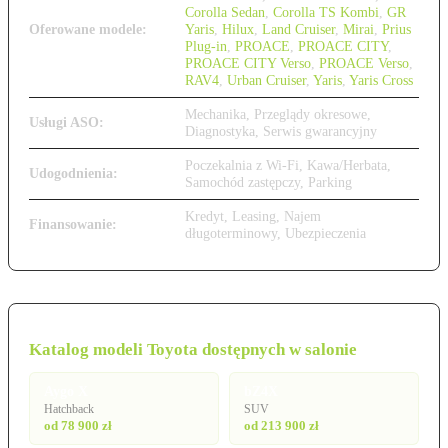
Corolla Sedan
,
Corolla TS Kombi
,
GR
Oferowane modele:
Yaris
,
Hilux
,
Land Cruiser
,
Mirai
,
Prius
Plug-in
,
PROACE
,
PROACE CITY
,
PROACE CITY Verso
,
PROACE Verso
,
RAV4
,
Urban Cruiser
,
Yaris
,
Yaris Cross
Mechanika, Przeglądy okresowe,
Usługi ASO:
Diagnostyka, Serwis gwarancyjny
Poczekalnia z Wi-Fi, Kawa/Herbata,
Udogodnienia:
Samochód zastępczy, Parking
Kredyt, Leasing, Najem
Finansowanie:
długoterminowy, Ubezpieczenia
Katalog modeli Toyota dostępnych w salonie
Aygo X
bZ4X
Hatchback
SUV
od 78 900 zł
od 213 900 zł