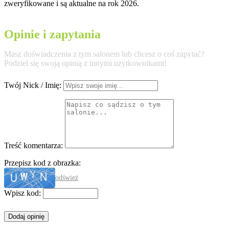
zweryfikowane i są aktualne na rok 2026.
Opinie i zapytania
Masz doświadczenia z tym salonem lub chcesz o coś zapytać?
Podziel się swoją opinią z innymi użytkownikami!
Twój Nick / Imię:
Treść komentarza:
Przepisz kod z obrazka:
odśwież
Wpisz kod: