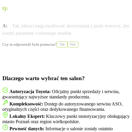
Q:
Czy przed zakupem samochodu używanego można
odbyć jazdę testową?
A:
Tak, klienci mają możliwość skorzystania z jazdy testowej, aby
ocenić parametry wybranego modelu.
Czy ta odpowiedź była pomocna?
Tak
Nie
Dlaczego warto wybrać ten salon?
Autoryzacja Toyota:
Oficjalny punkt sprzedaży i serwisu,
gwarantujący najwyższe standardy producenta.
Kompleksowość:
Dostęp do autoryzowanego serwisu ASO,
oryginalnych części oraz dedykowanego finansowania.
Lokalny Ekspert:
Kluczowy punkt motoryzacyjny obsługujący
miasto Poznań oraz region wielkopolskie.
Pewność danych:
Informacje o salonie zostały ostatnio