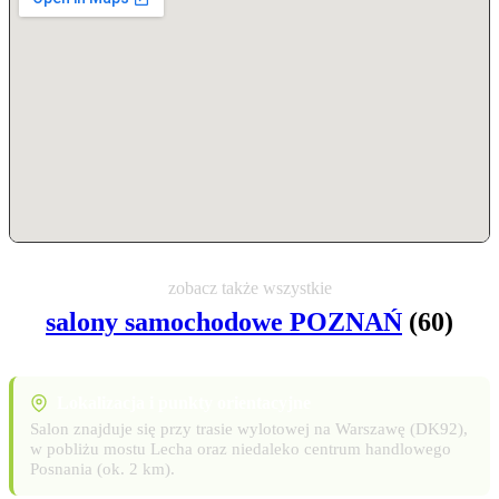
zobacz także wszystkie
salony samochodowe POZNAŃ
(60)
Lokalizacja i punkty orientacyjne
Salon znajduje się przy trasie wylotowej na Warszawę (DK92),
w pobliżu mostu Lecha oraz niedaleko centrum handlowego
Posnania (ok. 2 km).