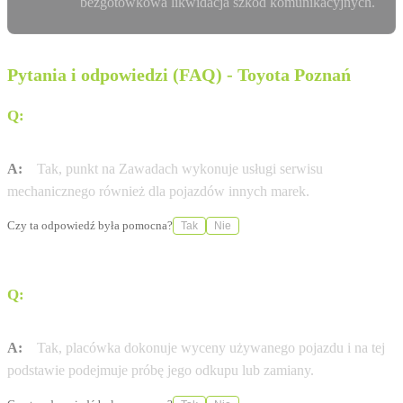
bezgotówkowa likwidacja szkód komunikacyjnych.
Pytania i odpowiedzi (FAQ) - Toyota Poznań
Q:
Czy w salonie na Zawadach można serwisować
samochody innych marek niż Toyota?
A:
Tak, punkt na Zawadach wykonuje usługi serwisu
mechanicznego również dla pojazdów innych marek.
Czy ta odpowiedź była pomocna?
Tak
Nie
Q:
Czy salon oferuje możliwość odkupu mojego obecnego
samochodu?
A:
Tak, placówka dokonuje wyceny używanego pojazdu i na tej
podstawie podejmuje próbę jego odkupu lub zamiany.