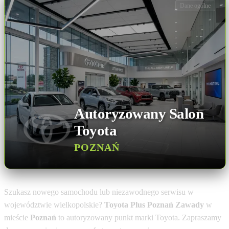
Dane ogólne
Autoryzowany Salon
Toyota
POZNAŃ
Szukasz nowego samochodu lub niezawodnego serwisu w
województwie wielkopolskie?
Toyota Plus Poznań Zawady
w
mieście
Poznań
to autoryzowany punkt marki Toyota. Zapraszamy