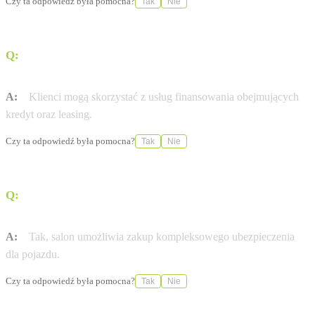
Czy ta odpowiedź była pomocna?
Tak
Nie
Q:
Jakie opcje finansowania są dostępne przy zakupie
auta?
A:
Klienci mogą skorzystać z usług finansowania obejmujących
kredyt oraz leasing.
Czy ta odpowiedź była pomocna?
Tak
Nie
Q:
Czy w salonie można wykupić ubezpieczenie dla
zakupionego pojazdu?
A:
Tak, salon umożliwia zakup kompleksowego ubezpieczenia
dla pojazdu.
Czy ta odpowiedź była pomocna?
Tak
Nie