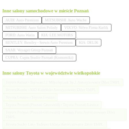
Inne salony samochodowe w mieście Poznań
AUDI: Auto Premium
MITSUBISHI: Auto Wache
MITSUBISHI: Auto Salon Polody
VOLVO: Volvo Firma Karlik
FORD: Auto Watin
KIA: LEE MOTORS
BENTLEY: Bentley - Serwis Auto Premium
KIA: DELIK
SAAB: Voyager Group Poznań
CUPRA: Cupra Studio Poznań (Komorniki)
Inne salony Toyota w województwie wielkopolskie
Toyota Kalisz - Toyocar J.J. Mikołajczak Sp.J. Autoryzowany Diler TMPL
Toyota Konin - ASD Kamiński Autoryzowany Diler TMPL
Toyota Leszno - Toyota Leszno
Toyota Poznań (Poznań-Grunwald) - Toyota Poznań-Ławica
Toyota Poznań (Poznań-Grunwald) - Roman Fietz Autoryzowany Diler
TMPL
Toyota Suchy Las - Tadeusz Ukleja Autoryzowany Diler TMPL