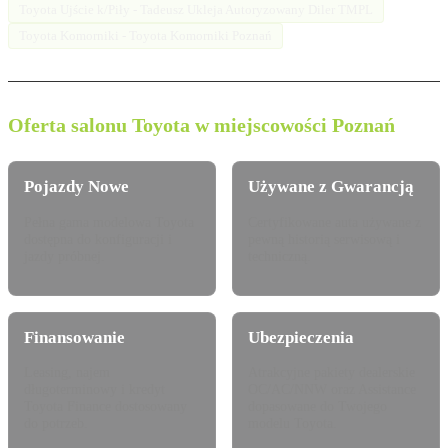
Toyota Ujście k/Piły - Tadeusz Ukleja Autoryzowany Diler TMPL
Toyota Komorniki - Toyota Komorniki Poznań
Oferta salonu Toyota w miejscowości Poznań
Pojazdy Nowe
Używane z Gwarancją
Pełna gama modelowa Toyota
Certyfikowane auta używane z
dostępna do konfiguracji i
pewną historią serwisową i
jazdy próbnej.
techniczną.
Finansowanie
Ubezpieczenia
Leasing, najem
Atrakcyjne pakiety dealerskie
długoterminowy i kredyt
OC/AC/NNW oraz Assistance
Toyota Finance dostosowany
dopasowane do Twojego
do potrzeb.
modelu Toyota.