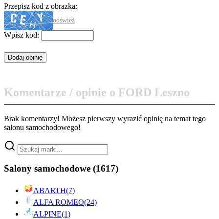
Przepisz kod z obrazka:
odśwież
Wpisz kod:
Komentarze / opinie o FORD Leszno
Brak komentarzy! Możesz pierwszy wyrazić opinię na temat tego
salonu samochodowego!
Salony samochodowe
(1617)
ABARTH
(7)
ALFA ROMEO
(24)
ALPINE
(1)