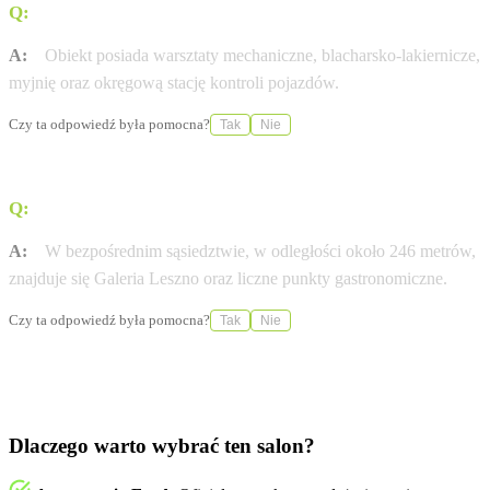
Q:
Jakie usługi serwisowe świadczy serwis przy salonie?
A:
Obiekt posiada warsztaty mechaniczne, blacharsko-lakiernicze,
myjnię oraz okręgową stację kontroli pojazdów.
Czy ta odpowiedź była pomocna?
Tak
Nie
Q:
Czy w pobliżu salonu znajdują się punkty handlowe?
A:
W bezpośrednim sąsiedztwie, w odległości około 246 metrów,
znajduje się Galeria Leszno oraz liczne punkty gastronomiczne.
Czy ta odpowiedź była pomocna?
Tak
Nie
Dlaczego warto wybrać ten salon?