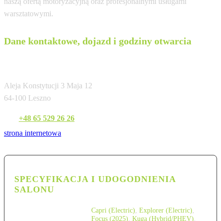
naszą ofertą motoryzacyjną oraz profesjonalnymi usługami
warsztatowymi.
Dane kontaktowe, dojazd i godziny otwarcia
Super Cars
Aleja Konstytucji 3 Maja 12
64-100 Leszno
Tel:
+48 65 529 26 26
strona internetowa
SPECYFIKACJA I UDOGODNIENIA
SALONU
Capri (Electric)
,
Explorer (Electric)
,
Focus (2025)
,
Kuga (Hybrid/PHEV)
,