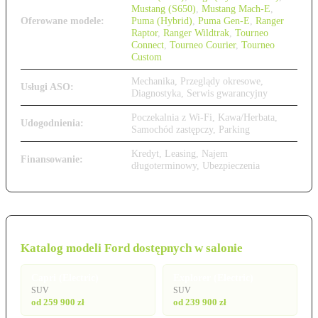
Mustang (S650)
,
Mustang Mach-E
,
Oferowane modele:
Puma (Hybrid)
,
Puma Gen-E
,
Ranger
Raptor
,
Ranger Wildtrak
,
Tourneo
Connect
,
Tourneo Courier
,
Tourneo
Custom
Mechanika, Przeglądy okresowe,
Usługi ASO:
Diagnostyka, Serwis gwarancyjny
Poczekalnia z Wi-Fi, Kawa/Herbata,
Udogodnienia:
Samochód zastępczy, Parking
Kredyt, Leasing, Najem
Finansowanie:
długoterminowy, Ubezpieczenia
Katalog modeli Ford dostępnych w salonie
Capri (Electric)
Explorer (Electric)
SUV
SUV
od 259 900 zł
od 239 900 zł