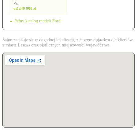
Van
od 249 900 zł
→ Pełny katalog modeli Ford
Salon znajduje się w dogodnej lokalizacji, z łatwym dojazdem dla klientów
z miasta Leszno oraz okolicznych miejscowości województwa.