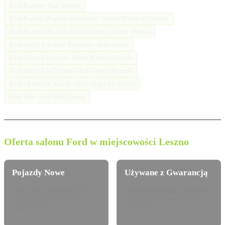
Ford Radom - Rad Motors
Ford Poznań (Poznań-Grunwald) - Bemo Motors o/Opłotki
Ford Poznań (Poznań-Nowe Miasto) - Bemo Motors
Ford Suchy Las koło Poznania - Auto Watin
Ford Jelonek/Poznań - Bemo Motors Jelonek
Ford Suchy Las/Poznań - Auto-Watin Poznań
Ford Opatówek/Kalisz - Auto Grupa Lis Kalisz
Ford Piła - Ford Piła (Gezet)
Oferta salonu Ford w miejscowości Leszno
Pojazdy Nowe
Używane z Gwarancją
Pełna gama modelowa Ford
Certyfikowane auta używane z
dostępna do konfiguracji i
pewną historią serwisową i
jazdy próbnej.
techniczną.