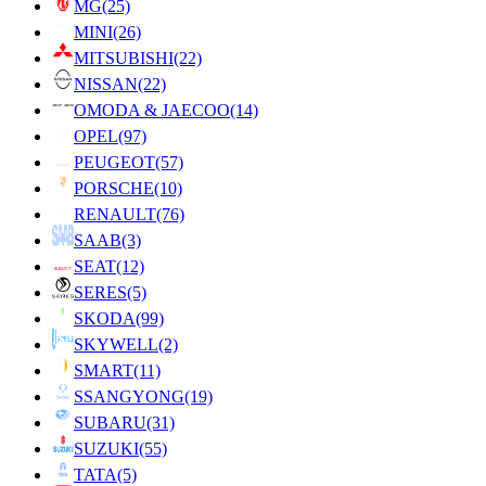
MG
(25)
MINI
(26)
MITSUBISHI
(22)
NISSAN
(22)
OMODA & JAECOO
(14)
OPEL
(97)
PEUGEOT
(57)
PORSCHE
(10)
RENAULT
(76)
SAAB
(3)
SEAT
(12)
SERES
(5)
SKODA
(99)
SKYWELL
(2)
SMART
(11)
SSANGYONG
(19)
SUBARU
(31)
SUZUKI
(55)
TATA
(5)