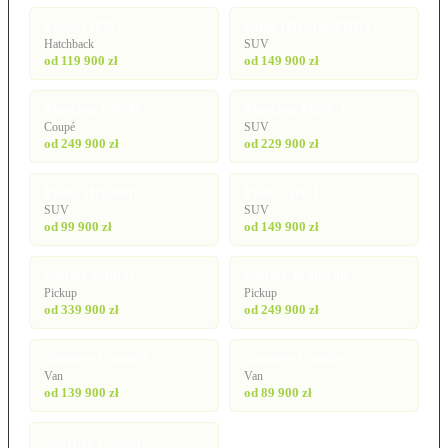
Focus (2025)
Kuga (Hybrid/PHEV)
Hatchback
SUV
od 119 900 zł
od 149 900 zł
Mustang (S650)
Mustang Mach-E
Coupé
SUV
od 249 900 zł
od 229 900 zł
Puma (Hybrid)
Puma Gen-E
SUV
SUV
od 99 900 zł
od 149 900 zł
Ranger Raptor
Ranger Wildtrak
Pickup
Pickup
od 339 900 zł
od 249 900 zł
Tourneo Connect
Tourneo Courier
Van
Van
od 139 900 zł
od 89 900 zł
Tourneo Custom