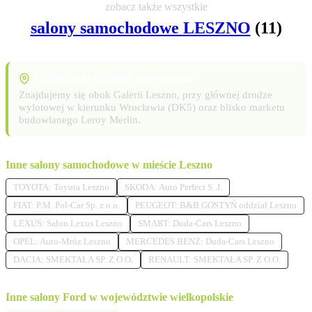
zobacz także wszystkie
salony samochodowe LESZNO
(11)
Lokalizacja i punkty orientacyjne
Znajdujemy się obok Galerii Leszno, przy głównej drodze
wylotowej w kierunku Wrocławia (DK5) oraz blisko marketu
budowlanego Leroy Merlin.
Inne salony samochodowe w mieście Leszno
TOYOTA: Toyota Leszno
SKODA: Auto Perfect S. J.
FIAT: P.M. Pol-Car Sp. z o.o.
PEUGEOT: B&B GOSTYŃ oddział Leszno
LEXUS: Salon Lexus Leszno
SMART: Duda-Cars Leszno
OPEL: Auto-Mróz Leszno
MERCEDES BENZ: Duda-Cars Leszno
DACIA: SMEKTAŁA SP. Z O.O.
RENAULT: SMEKTAŁA SP. Z O.O.
Inne salony Ford w województwie wielkopolskie