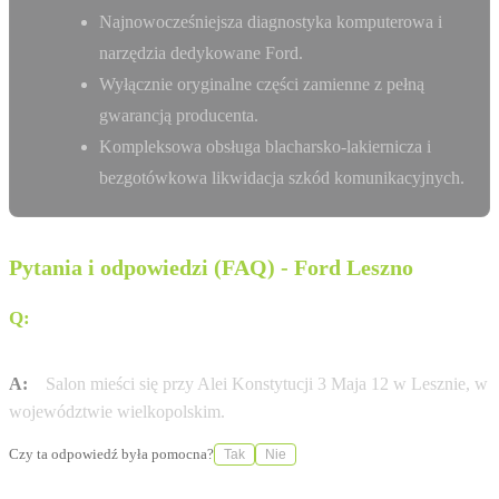
Najnowocześniejsza diagnostyka komputerowa i
narzędzia dedykowane Ford.
Wyłącznie oryginalne części zamienne z pełną
gwarancją producenta.
Kompleksowa obsługa blacharsko-lakiernicza i
bezgotówkowa likwidacja szkód komunikacyjnych.
Pytania i odpowiedzi (FAQ) - Ford Leszno
Q:
Gdzie dokładnie znajduje się salon Super Cars w
Lesznie?
A:
Salon mieści się przy Alei Konstytucji 3 Maja 12 w Lesznie, w
województwie wielkopolskim.
Czy ta odpowiedź była pomocna?
Tak
Nie