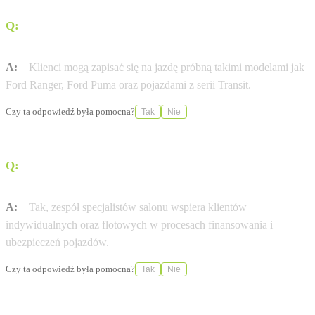
Q:
Jakie modele Forda można przetestować w tym
obiekcie?
A:
Klienci mogą zapisać się na jazdę próbną takimi modelami jak
Ford Ranger, Ford Puma oraz pojazdami z serii Transit.
Czy ta odpowiedź była pomocna?
Tak
Nie
Q:
Czy salon oferuje wsparcie w zakresie finansowania
zakupu samochodu?
A:
Tak, zespół specjalistów salonu wspiera klientów
indywidualnych oraz flotowych w procesach finansowania i
ubezpieczeń pojazdów.
Czy ta odpowiedź była pomocna?
Tak
Nie