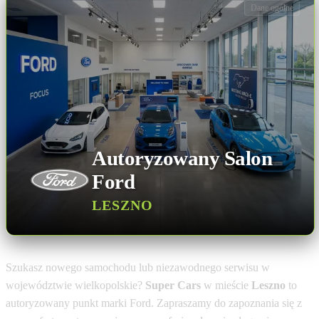
Dane ogólne
Autoryzowany Salon
Ford
LESZNO
Szukasz nowego samochodu lub niezawodnego serwisu w
województwie wielkopolskie?
Super Cars
w mieście
Leszno
to
autoryzowany punkt marki Ford. Zapraszamy do zapoznania się z