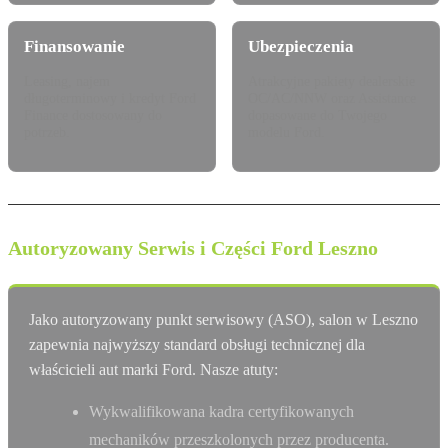
Finansowanie
Ubezpieczenia
Leasing, najem
Atrakcyjne pakiety dealerskie
długoterminowy i kredyt Ford
OC/AC/NNW oraz Assistance
Finance dostosowany do
dopasowane do Twojego
potrzeb.
modelu Ford.
Autoryzowany Serwis i Części Ford Leszno
Jako autoryzowany punkt serwisowy (ASO), salon w Leszno
zapewnia najwyższy standard obsługi technicznej dla
właścicieli aut marki Ford. Nasze atuty:
Wykwalifikowana kadra certyfikowanych
mechaników przeszkolonych przez producenta.