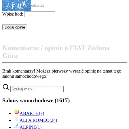
odśwież
Wpisz kod:
Komentarze / opinie o FIAT Zielona
Góra
Brak komentarzy! Możesz pierwszy wyrazić opinię na temat tego
salonu samochodowego!
Salony samochodowe
(1617)
ABARTH
(7)
ALFA ROMEO
(24)
ALPINE
(1)