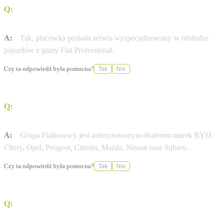
Q:
Czy w tym punkcie serwisowane są samochody
dostawcze?
A:
Tak, placówka posiada serwis wyspecjalizowany w obsłudze
pojazdów z gamy Fiat Professional.
Czy ta odpowiedź była pomocna?
Tak
Nie
Q:
Jakie marki samochodów poza Fiatem oferuje Grupa
Fiałkowscy?
A:
Grupa Fiałkowscy jest autoryzowanym dealerem marek BYD,
Chery, Opel, Peugeot, Citroën, Mazda, Nissan oraz Subaru.
Czy ta odpowiedź była pomocna?
Tak
Nie
Q:
Czy w salonie można skorzystać z finansowania
zakupu pojazdu?