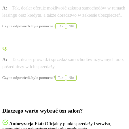
A:
Tak, dealer oferuje możliwość zakupu samochodów w ramach
leasingu oraz kredytu, a także doradztwo w zakresie ubezpieczeń.
Czy ta odpowiedź była pomocna?
Tak
Nie
Q:
Czy w ofercie znajdują się samochody używane?
A:
Tak, dealer prowadzi sprzedaż samochodów używanych oraz
pośredniczy w ich sprzedaży.
Czy ta odpowiedź była pomocna?
Tak
Nie
Dlaczego warto wybrać ten salon?
Autoryzacja Fiat:
Oficjalny punkt sprzedaży i serwisu,
gwarantujący najwyższe standardy producenta.