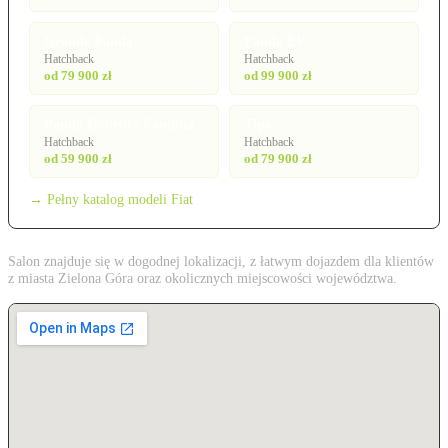
Grande Panda
Panda EV
Hatchback
Hatchback
od 79 900 zł
od 99 900 zł
Panda Hybrid / Pandina
Tipo
Hatchback
Hatchback
od 59 900 zł
od 79 900 zł
→ Pełny katalog modeli Fiat
Salon znajduje się w dogodnej lokalizacji, z łatwym dojazdem dla klientów
z miasta Zielona Góra oraz okolicznych miejscowości województwa.