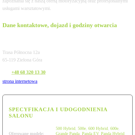
zapoznania się z naszą ofertą motoryzacyjną oraz profesjonalnymi
usługami warsztatowymi.
Dane kontaktowe, dojazd i godziny otwarcia
Fiat Fiałkowscy Zielona Góra
Trasa Północna 12a
65-119 Zielona Góra
Tel:
+48 68 320 13 30
strona internetowa
SPECYFIKACJA I UDOGODNIENIA
SALONU
500 Hybrid
,
500e
,
600 Hybrid
,
600e
,
Oferowane modele:
Grande Panda
,
Panda EV
,
Panda Hybrid