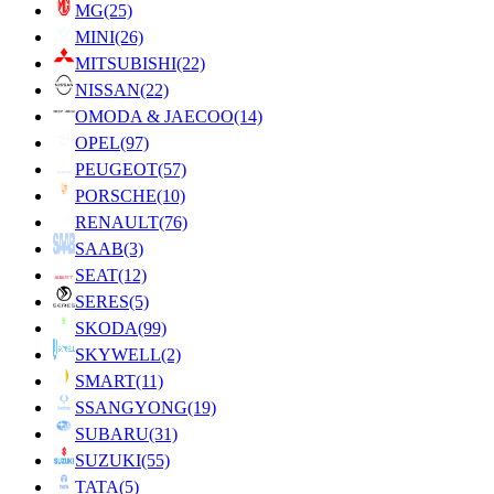
MG
(25)
MINI
(26)
MITSUBISHI
(22)
NISSAN
(22)
OMODA & JAECOO
(14)
OPEL
(97)
PEUGEOT
(57)
PORSCHE
(10)
RENAULT
(76)
SAAB
(3)
SEAT
(12)
SERES
(5)
SKODA
(99)
SKYWELL
(2)
SMART
(11)
SSANGYONG
(19)
SUBARU
(31)
SUZUKI
(55)
TATA
(5)