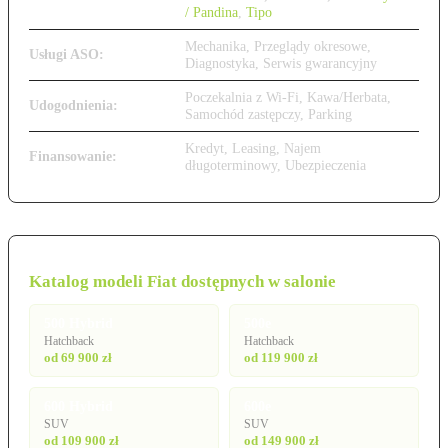
/ Pandina
,
Tipo
Mechanika, Przeglądy okresowe,
Usługi ASO:
Diagnostyka, Serwis gwarancyjny
Poczekalnia z Wi-Fi, Kawa/Herbata,
Udogodnienia:
Samochód zastępczy, Parking
Kredyt, Leasing, Najem
Finansowanie:
długoterminowy, Ubezpieczenia
Katalog modeli Fiat dostępnych w salonie
500 Hybrid
500e
Hatchback
Hatchback
od 69 900 zł
od 119 900 zł
600 Hybrid
600e
SUV
SUV
od 109 900 zł
od 149 900 zł