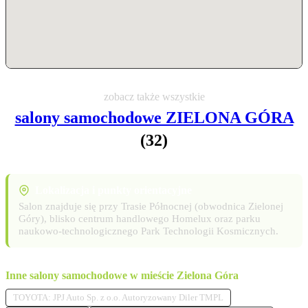
zobacz także wszystkie
salony samochodowe ZIELONA GÓRA
(32)
Lokalizacja i punkty orientacyjne
Salon znajduje się przy Trasie Północnej (obwodnica Zielonej
Góry), blisko centrum handlowego Homelux oraz parku
naukowo-technologicznego Park Technologii Kosmicznych.
Inne salony samochodowe w mieście Zielona Góra
TOYOTA: JPJ Auto Sp. z o.o. Autoryzowany Diler TMPL