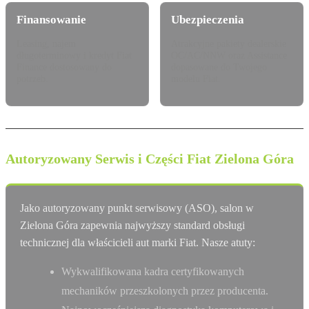
Finansowanie
Ubezpieczenia
Leasing, najem
Atrakcyjne pakiety dealerskie
długoterminowy i kredyt Fiat
OC/AC/NNW oraz Assistance
Finance dostosowany do
dopasowane do Twojego
potrzeb.
modelu Fiat.
Autoryzowany Serwis i Części Fiat Zielona Góra
Jako autoryzowany punkt serwisowy (ASO), salon w
Zielona Góra zapewnia najwyższy standard obsługi
technicznej dla właścicieli aut marki Fiat. Nasze atuty:
Wykwalifikowana kadra certyfikowanych
mechaników przeszkolonych przez producenta.