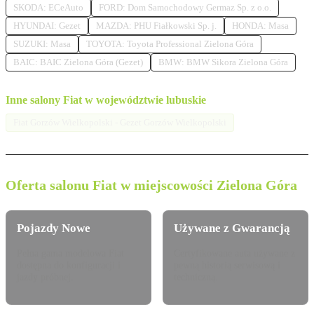
SKODA: ECeAuto
FORD: Dom Samochodowy Germaz Sp. z o.o.
HYUNDAI: Gezet
MAZDA: PHU Fiałkowski Sp. j.
HONDA: Masa
SUZUKI: Masa
TOYOTA: Toyota Professional Zielona Góra
BAIC: BAIC Zielona Góra (Gezet)
BMW: BMW Sikora Zielona Góra
Inne salony Fiat w województwie lubuskie
Fiat Gorzów Wielkopolski - Gezet Gorzów Wielkopolski
Oferta salonu Fiat w miejscowości Zielona Góra
Pojazdy Nowe
Używane z Gwarancją
Pełna gama modelowa Fiat
Certyfikowane auta używane z
dostępna do konfiguracji i
pewną historią serwisową i
jazdy próbnej.
techniczną.