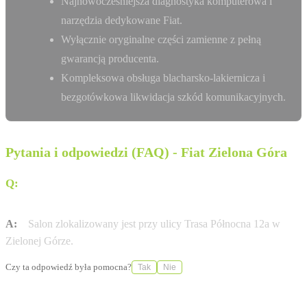
Najnowocześniejsza diagnostyka komputerowa i
narzędzia dedykowane Fiat.
Wyłącznie oryginalne części zamienne z pełną
gwarancją producenta.
Kompleksowa obsługa blacharsko-lakiernicza i
bezgotówkowa likwidacja szkód komunikacyjnych.
Pytania i odpowiedzi (FAQ) - Fiat Zielona Góra
Q:
Gdzie dokładnie w Zielonej Górze znajduje się salon
Fiat Fiałkowscy?
A:
Salon zlokalizowany jest przy ulicy Trasa Północna 12a w
Zielonej Górze.
Czy ta odpowiedź była pomocna?
Tak
Nie