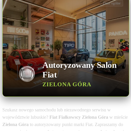
Dane ogólne
Autoryzowany Salon
Fiat
ZIELONA GÓRA
Szukasz nowego samochodu lub niezawodnego serwisu w
województwie lubuskie?
Fiat Fiałkowscy Zielona Góra
w mieście
Zielona Góra
to autoryzowany punkt marki Fiat. Zapraszamy do