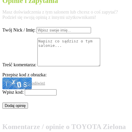
Opinie i zapytania
Masz doświadczenia z tym salonem lub chcesz o coś zapytać?
Podziel się swoją opinią z innymi użytkownikami!
Twój Nick / Imię:
Treść komentarza:
Przepisz kod z obrazka:
odśwież
Wpisz kod:
Komentarze / opinie o TOYOTA Zielona