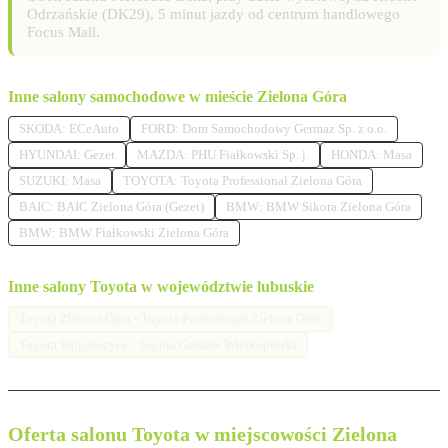
Odrzańskie (DK29), 5 minut jazdy od centrum handlowego
Focus Mall.
Inne salony samochodowe w mieście Zielona Góra
SKODA: ECeAuto
FORD: Dom Samochodowy Germaz Sp. z o.o.
HYUNDAI: Gezet
MAZDA: PHU Fiałkowski Sp. j.
HONDA: Masa
SUZUKI: Masa
TOYOTA: Toyota Professional Zielona Góra
BAIC: BAIC Zielona Góra (Gezet)
BMW: BMW Sikora Zielona Góra
BMW: BMW Fiałkowski Zielona Góra
Inne salony Toyota w województwie lubuskie
Toyota Zielona Góra - Toyota Professional Zielona Góra
Toyota Wojcieszyce - Toyota Gorzów Wielkopolski
Oferta salonu Toyota w miejscowości Zielona