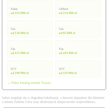
Mirai
Prius Plug-in
Sedan
Liftback
od 314 900 zł
od 214 900 zł
PROACE
PROACE CITY
Van
Van
od 130 000 zł
od 95 000 zł
PROACE CITY Verso
PROACE Verso
Van
Van
od 125 000 zł
od 185 000 zł
RAV4
Urban Cruiser
SUV
SUV
od 199 900 zł
od 119 900 zł
→ Pełny katalog modeli Toyota
Salon znajduje się w dogodnej lokalizacji, z łatwym dojazdem dla klientów
z miasta Zielona Góra oraz okolicznych miejscowości województwa.