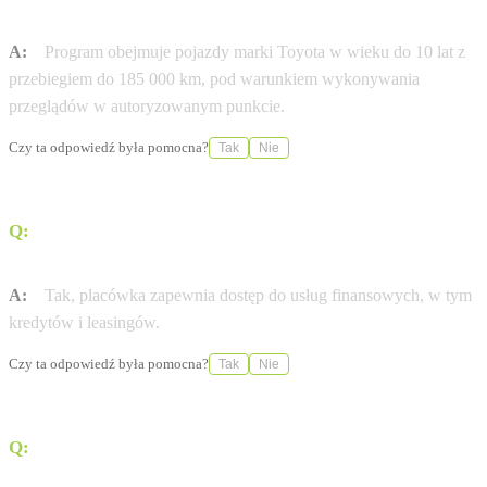
programu Gwarancja Relax?
A:
Program obejmuje pojazdy marki Toyota w wieku do 10 lat z
przebiegiem do 185 000 km, pod warunkiem wykonywania
przeglądów w autoryzowanym punkcie.
Czy ta odpowiedź była pomocna?
Tak
Nie
Q:
Czy salon oferuje możliwość zakupu samochodu w
leasingu?
A:
Tak, placówka zapewnia dostęp do usług finansowych, w tym
kredytów i leasingów.
Czy ta odpowiedź była pomocna?
Tak
Nie
Q:
W jakich godzinach otwarty jest serwis Toyoty w
Zielonej Górze?