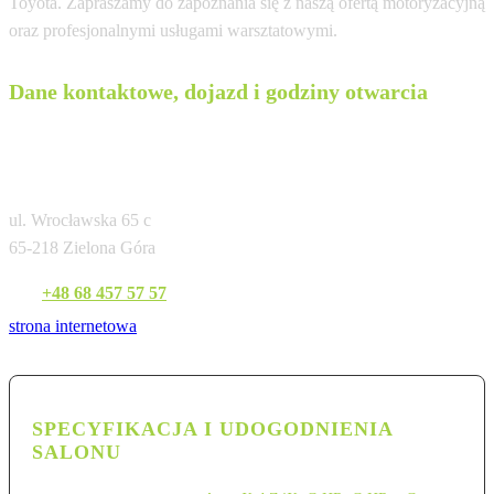
Toyota. Zapraszamy do zapoznania się z naszą ofertą motoryzacyjną
oraz profesjonalnymi usługami warsztatowymi.
Dane kontaktowe, dojazd i godziny otwarcia
JPJ Auto Sp. z o.o. Autoryzowany Diler
TMPL
ul. Wrocławska 65 c
65-218 Zielona Góra
Tel:
+48 68 457 57 57
strona internetowa
SPECYFIKACJA I UDOGODNIENIA
SALONU