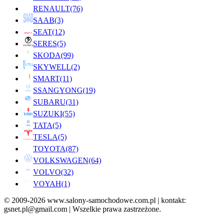
RENAULT
(76)
SAAB
(3)
SEAT
(12)
SERES
(5)
SKODA
(99)
SKYWELL
(2)
SMART
(11)
SSANGYONG
(19)
SUBARU
(31)
SUZUKI
(55)
TATA
(5)
TESLA
(5)
TOYOTA
(87)
VOLKSWAGEN
(64)
VOLVO
(32)
VOYAH
(1)
© 2009-2026 www.salony-samochodowe.com.pl | kontakt:
gsnet.pl@gmail.com | Wszelkie prawa zastrzeżone.