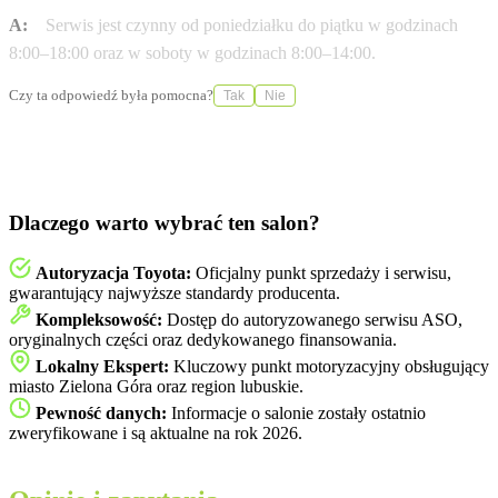
A:
Serwis jest czynny od poniedziałku do piątku w godzinach
8:00–18:00 oraz w soboty w godzinach 8:00–14:00.
Czy ta odpowiedź była pomocna?
Tak
Nie
Dlaczego warto wybrać ten salon?
Autoryzacja Toyota:
Oficjalny punkt sprzedaży i serwisu,
gwarantujący najwyższe standardy producenta.
Kompleksowość:
Dostęp do autoryzowanego serwisu ASO,
oryginalnych części oraz dedykowanego finansowania.
Lokalny Ekspert:
Kluczowy punkt motoryzacyjny obsługujący
miasto Zielona Góra oraz region lubuskie.
Pewność danych:
Informacje o salonie zostały ostatnio
zweryfikowane i są aktualne na rok 2026.