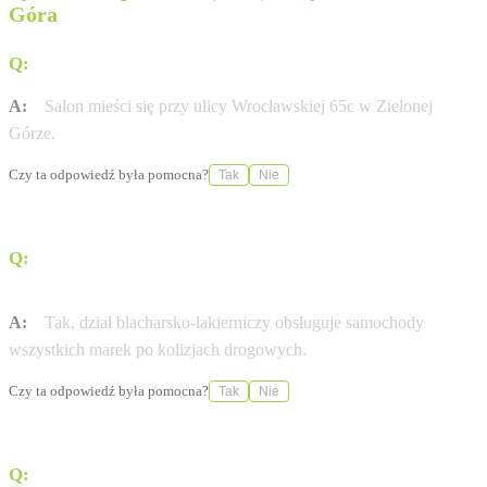
Góra
Q:
Gdzie znajduje się salon JPJ Auto w Zielonej Górze?
A:
Salon mieści się przy ulicy Wrocławskiej 65c w Zielonej
Górze.
Czy ta odpowiedź była pomocna?
Tak
Nie
Q:
Czy w serwisie JPJ Auto można naprawić samochód
innej marki po kolizji?
A:
Tak, dział blacharsko-lakierniczy obsługuje samochody
wszystkich marek po kolizjach drogowych.
Czy ta odpowiedź była pomocna?
Tak
Nie
Q:
Jakie warunki trzeba spełnić, aby skorzystać z