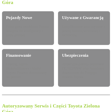
Góra
Pojazdy Nowe
Używane z Gwarancją
Pełna gama modelowa Toyota
Certyfikowane auta używane z
dostępna do konfiguracji i
pewną historią serwisową i
jazdy próbnej.
techniczną.
Finansowanie
Ubezpieczenia
Leasing, najem
Atrakcyjne pakiety dealerskie
długoterminowy i kredyt
OC/AC/NNW oraz Assistance
Toyota Finance dostosowany
dopasowane do Twojego
do potrzeb.
modelu Toyota.
Autoryzowany Serwis i Części Toyota Zielona
Góra