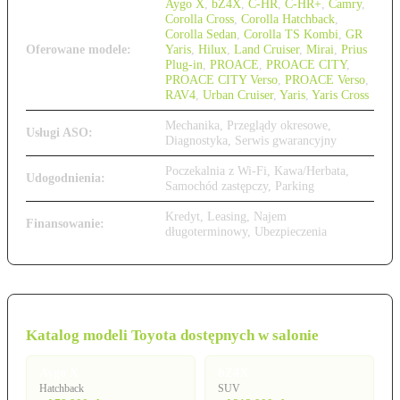
Aygo X
,
bZ4X
,
C-HR
,
C-HR+
,
Camry
,
Corolla Cross
,
Corolla Hatchback
,
Corolla Sedan
,
Corolla TS Kombi
,
GR
Oferowane modele:
Yaris
,
Hilux
,
Land Cruiser
,
Mirai
,
Prius
Plug-in
,
PROACE
,
PROACE CITY
,
PROACE CITY Verso
,
PROACE Verso
,
RAV4
,
Urban Cruiser
,
Yaris
,
Yaris Cross
Mechanika, Przeglądy okresowe,
Usługi ASO:
Diagnostyka, Serwis gwarancyjny
Poczekalnia z Wi-Fi, Kawa/Herbata,
Udogodnienia:
Samochód zastępczy, Parking
Kredyt, Leasing, Najem
Finansowanie:
długoterminowy, Ubezpieczenia
Katalog modeli Toyota dostępnych w salonie
Aygo X
bZ4X
Hatchback
SUV