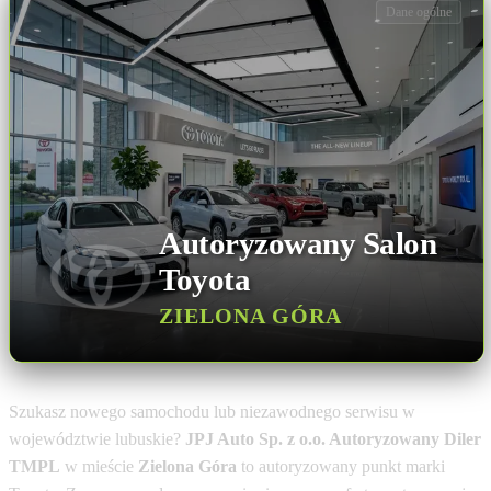
Dane ogólne
Autoryzowany Salon
Toyota
ZIELONA GÓRA
Szukasz nowego samochodu lub niezawodnego serwisu w
województwie lubuskie?
JPJ Auto Sp. z o.o. Autoryzowany Diler
TMPL
w mieście
Zielona Góra
to autoryzowany punkt marki