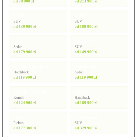
od 78 900 zł
od 213 900 zł
C-HR
C-HR+
SUV
SUV
od 139 900 zł
od 189 900 zł
Camry
Corolla Cross
Sedan
SUV
od 179 900 zł
od 149 900 zł
Corolla Hatchback
Corolla Sedan
Hatchback
Sedan
od 119 900 zł
od 119 900 zł
Corolla TS Kombi
GR Yaris
Kombi
Hatchback
od 124 900 zł
od 189 900 zł
Hilux
Land Cruiser
Pickup
SUV
od 177 300 zł
od 329 900 zł