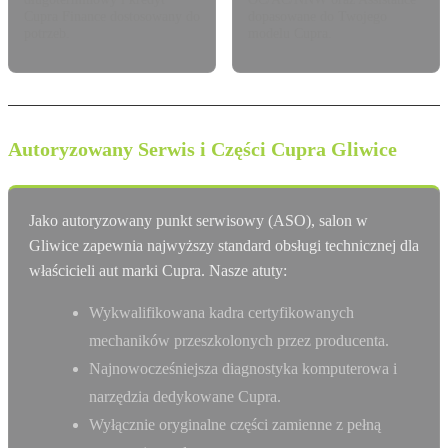
Cupra Finance dostosowany do
dopasowane do Twojego
potrzeb.
modelu Cupra.
Autoryzowany Serwis i Części Cupra Gliwice
Jako autoryzowany punkt serwisowy (ASO), salon w
Gliwice zapewnia najwyższy standard obsługi technicznej dla
właścicieli aut marki Cupra. Nasze atuty:
Wykwalifikowana kadra certyfikowanych
mechaników przeszkolonych przez producenta.
Najnowocześniejsza diagnostyka komputerowa i
narzędzia dedykowane Cupra.
Wyłącznie oryginalne części zamienne z pełną