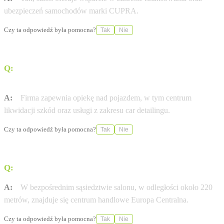
ubezpieczeń samochodów marki CUPRA.
Czy ta odpowiedź była pomocna?
Tak
Nie
Q:
Jakie usługi serwisowe świadczy Gazda Group w
ramach obsługi posprzedażowej?
A:
Firma zapewnia opiekę nad pojazdem, w tym centrum
likwidacji szkód oraz usługi z zakresu car detailingu.
Czy ta odpowiedź była pomocna?
Tak
Nie
Q:
Czy w pobliżu salonu znajdują się punkty handlowe?
A:
W bezpośrednim sąsiedztwie salonu, w odległości około 220
metrów, znajduje się centrum handlowe Europa Centralna.
Czy ta odpowiedź była pomocna?
Tak
Nie