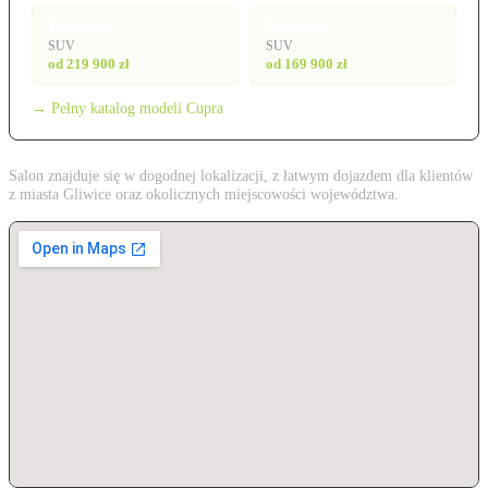
Tavascan
Terramar
SUV
SUV
od 219 900 zł
od 169 900 zł
→ Pełny katalog modeli Cupra
Salon znajduje się w dogodnej lokalizacji, z łatwym dojazdem dla klientów
z miasta Gliwice oraz okolicznych miejscowości województwa.