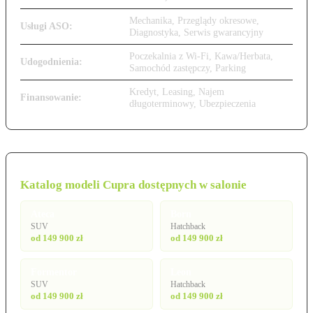
Mechanika, Przeglądy okresowe,
Usługi ASO:
Diagnostyka, Serwis gwarancyjny
Poczekalnia z Wi-Fi, Kawa/Herbata,
Udogodnienia:
Samochód zastępczy, Parking
Kredyt, Leasing, Najem
Finansowanie:
długoterminowy, Ubezpieczenia
Katalog modeli Cupra dostępnych w salonie
Ateca
Born
SUV
Hatchback
od 149 900 zł
od 149 900 zł
Formentor
Leon
SUV
Hatchback
od 149 900 zł
od 149 900 zł