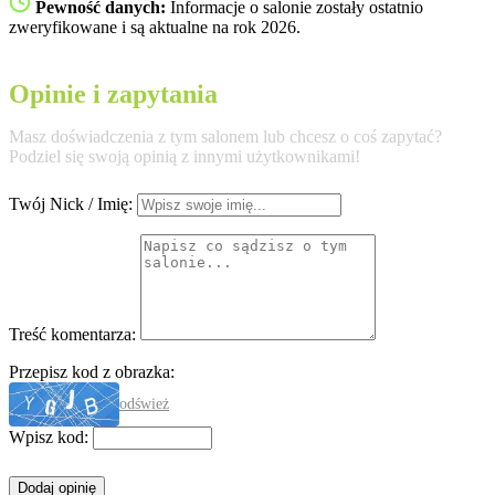
Pewność danych:
Informacje o salonie zostały ostatnio
zweryfikowane i są aktualne na rok 2026.
Opinie i zapytania
Masz doświadczenia z tym salonem lub chcesz o coś zapytać?
Podziel się swoją opinią z innymi użytkownikami!
Twój Nick / Imię:
Treść komentarza:
Przepisz kod z obrazka:
odśwież
Wpisz kod: