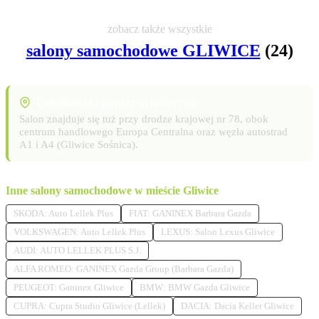
zobacz także wszystkie
salony samochodowe GLIWICE
(24)
Lokalizacja i punkty orientacyjne
Salon znajduje się tuż przy drodze krajowej nr 78, obok
centrum handlowego Europa Centralna oraz węzła autostrad
A1 i A4 (Gliwice Sośnica).
Inne salony samochodowe w mieście Gliwice
SKODA: Auto Lellek Plus
FIAT: GANINEX Barbara Gazda
VOLKSWAGEN: Auto Lellek Plus
LEXUS: Salon Lexus Gliwice
AUDI: AUTO LELLEK PLUS S.J.
ALFA ROMEO: GANINEX Gazda Group (Barbara Gazda)
PEUGEOT: Ganinex Gliwice
BMW: BMW Gazda Gliwice
CUPRA: Cupra Studio Gliwice (Lellek)
DACIA: Dacia Keller Gliwice