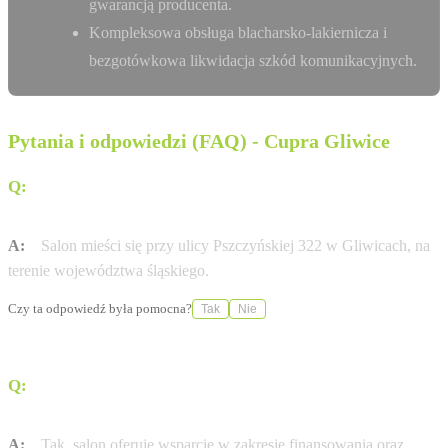
gwarancją producenta.
Kompleksowa obsługa blacharsko-lakiernicza i
bezgotówkowa likwidacja szkód komunikacyjnych.
Pytania i odpowiedzi (FAQ) - Cupra Gliwice
Q:
Gdzie dokładnie znajduje się Cupra Studio w
Gliwicach?
A:
Salon mieści się przy ulicy Pszczyńskiej 322 w Gliwicach, na
terenie województwa śląskiego.
Czy ta odpowiedź była pomocna?
Tak
Nie
Q:
Czy w tym punkcie mogę skorzystać z usług
finansowania pojazdu?
A:
Tak, salon oferuje wsparcie w zakresie finansowania oraz