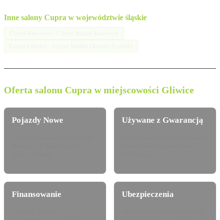
Inne salony Cupra w województwie śląskie
Cupra Katowice - Cupra Studio Katowice
Cupra Gliwice - Cupra Studio Gliwice (Lellek)
Oferta salonu Cupra w miejscowości Gliwice
Pojazdy Nowe
Używane z Gwarancją
Pełna gama modelowa Cupra
Certyfikowane auta używane z
dostępna do konfiguracji i
pewną historią serwisową i
jazdy próbnej.
techniczną.
Finansowanie
Ubezpieczenia
Leasing, najem
Atrakcyjne pakiety dealerskie
długoterminowy i kredyt
OC/AC/NNW oraz Assistance