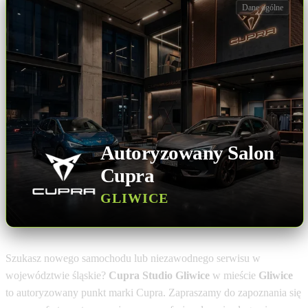
Dane ogólne
Autoryzowany Salon
Cupra
GLIWICE
Szukasz nowego samochodu lub niezawodnego serwisu w
województwie śląskie?
Cupra Studio Gliwice
w mieście
Gliwice
to autoryzowany punkt marki Cupra. Zapraszamy do zapoznania się