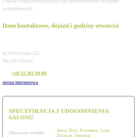
z naszą ofertą motoryzacyjną oraz profesjonalnymi usługami
warsztatowymi.
Dane kontaktowe, dojazd i godziny otwarcia
Cupra Studio Gliwice
ul. Pszczyńska 322
44-100 Gliwice
Tel:
+48 32 301 90 00
strona internetowa
SPECYFIKACJA I UDOGODNIENIA
SALONU
Ateca
,
Born
,
Formentor
,
Leon
,
Oferowane modele:
Tavascan
,
Terramar