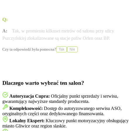
Q:
Czy w okolicy salonu dostępne są stacje paliw?
A:
Tak, w promieniu kilkuset metrów od salonu przy ulicy
Pszczyńskiej zlokalizowane są stacje paliw Orlen oraz BP.
Czy ta odpowiedź była pomocna?
Tak
Nie
Dlaczego warto wybrać ten salon?
Autoryzacja Cupra:
Oficjalny punkt sprzedaży i serwisu,
gwarantujący najwyższe standardy producenta.
Kompleksowość:
Dostęp do autoryzowanego serwisu ASO,
oryginalnych części oraz dedykowanego finansowania.
Lokalny Ekspert:
Kluczowy punkt motoryzacyjny obsługujący
miasto Gliwice oraz region slaskie.