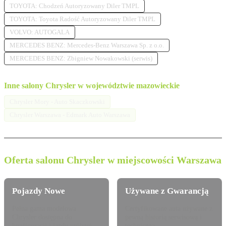
TOYOTA: Chodzeń Autoryzowany Diler TMPL
TOYOTA: Toyota Radość Autoryzowany Diler TMPL
VOLVO: AUTOGALA
MERCEDES BENZ: Mercedes-Benz Warszawa Sp. z o.o.
MERCEDES BENZ: Zbigniew Nowakowski (serwis)
Inne salony Chrysler w województwie mazowieckie
Chrysler Mory - Auto Skaczkowski
Chrysler Warszawa - Edmark Auto Warszawa
Oferta salonu Chrysler w miejscowości Warszawa
Pojazdy Nowe
Używane z Gwarancją
Pełna gama modelowa
Certyfikowane auta używane z
Chrysler dostępna do
pewną historią serwisową i
konfiguracji i jazdy próbnej.
techniczną.