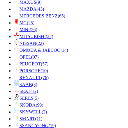
MAXUS
(9)
MAZDA
(43)
MERCEDES BENZ
(65)
MG
(25)
MINI
(26)
MITSUBISHI
(22)
NISSAN
(22)
OMODA & JAECOO
(14)
OPEL
(97)
PEUGEOT
(57)
PORSCHE
(10)
RENAULT
(76)
SAAB
(3)
SEAT
(12)
SERES
(5)
SKODA
(99)
SKYWELL
(2)
SMART
(11)
SSANGYONG
(19)