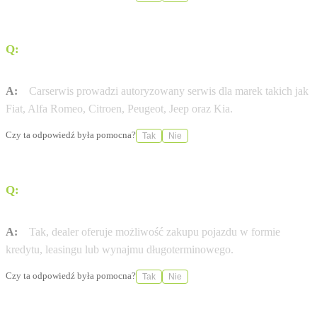
Q:
Jakie marki samochodów można serwisować w
Carserwis?
A:
Carserwis prowadzi autoryzowany serwis dla marek takich jak
Fiat, Alfa Romeo, Citroen, Peugeot, Jeep oraz Kia.
Czy ta odpowiedź była pomocna?
Tak
Nie
Q:
Czy w salonie przy ulicy Połczyńskiej można
skorzystać z finansowania pojazdu?
A:
Tak, dealer oferuje możliwość zakupu pojazdu w formie
kredytu, leasingu lub wynajmu długoterminowego.
Czy ta odpowiedź była pomocna?
Tak
Nie