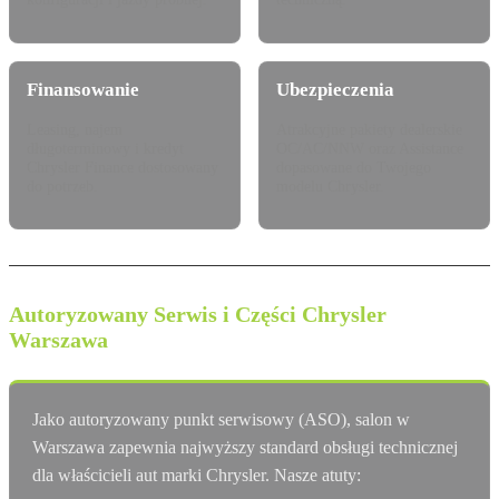
Finansowanie
Ubezpieczenia
Leasing, najem
Atrakcyjne pakiety dealerskie
długoterminowy i kredyt
OC/AC/NNW oraz Assistance
Chrysler Finance dostosowany
dopasowane do Twojego
do potrzeb.
modelu Chrysler.
Autoryzowany Serwis i Części Chrysler
Warszawa
Jako autoryzowany punkt serwisowy (ASO), salon w
Warszawa zapewnia najwyższy standard obsługi technicznej
dla właścicieli aut marki Chrysler. Nasze atuty: