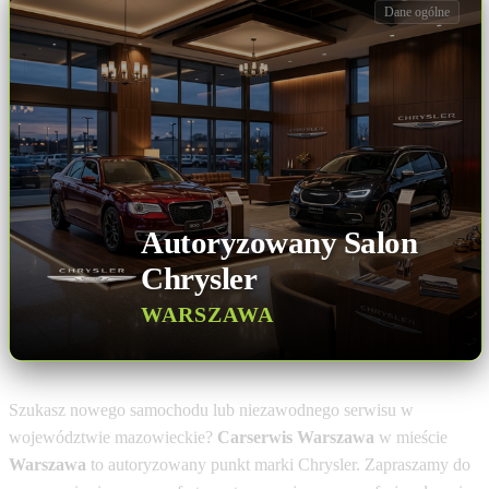
Dane ogólne
Autoryzowany Salon
Chrysler
WARSZAWA
Szukasz nowego samochodu lub niezawodnego serwisu w
województwie mazowieckie?
Carserwis Warszawa
w mieście
Warszawa
to autoryzowany punkt marki Chrysler. Zapraszamy do