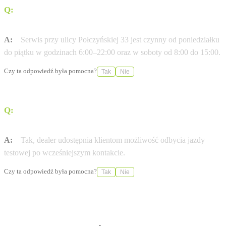
Q:
W jakich godzinach pracuje serwis przy ulicy
Połczyńskiej 33?
A:
Serwis przy ulicy Połczyńskiej 33 jest czynny od poniedziałku
do piątku w godzinach 6:00–22:00 oraz w soboty od 8:00 do 15:00.
Czy ta odpowiedź była pomocna?
Tak
Nie
Q:
Czy istnieje możliwość odbycia jazdy testowej
wybranym modelem?
A:
Tak, dealer udostępnia klientom możliwość odbycia jazdy
testowej po wcześniejszym kontakcie.
Czy ta odpowiedź była pomocna?
Tak
Nie