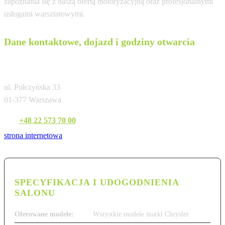
zapoznania się z naszą ofertą motoryzacyjną oraz profesjonalnymi
usługami warsztatowymi.
Dane kontaktowe, dojazd i godziny otwarcia
Carserwis Warszawa
ul. Połczyńska 33
01-377 Warszawa
Tel:
+48 22 573 70 00
strona internetowa
SPECYFIKACJA I UDOGODNIENIA
SALONU
Oferowane modele:
Wszystkie modele marki Chrysler