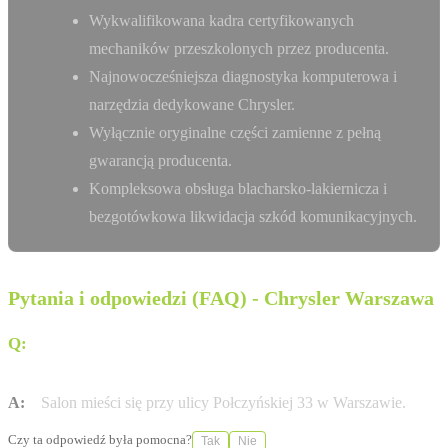
Wykwalifikowana kadra certyfikowanych
mechaników przeszkolonych przez producenta.
Najnowocześniejsza diagnostyka komputerowa i
narzędzia dedykowane Chrysler.
Wyłącznie oryginalne części zamienne z pełną
gwarancją producenta.
Kompleksowa obsługa blacharsko-lakiernicza i
bezgotówkowa likwidacja szkód komunikacyjnych.
Pytania i odpowiedzi (FAQ) - Chrysler Warszawa
Q:
Gdzie dokładnie w Warszawie znajduje się salon
Carserwis?
A:
Salon mieści się przy ulicy Połczyńskiej 33 w Warszawie.
Czy ta odpowiedź była pomocna?
Tak
Nie