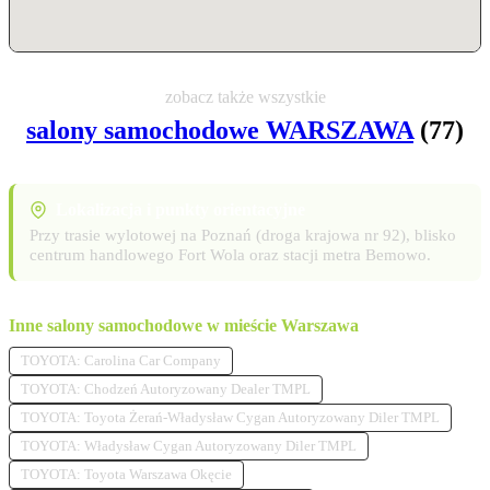
zobacz także wszystkie
salony samochodowe WARSZAWA
(77)
Lokalizacja i punkty orientacyjne
Przy trasie wylotowej na Poznań (droga krajowa nr 92), blisko
centrum handlowego Fort Wola oraz stacji metra Bemowo.
Inne salony samochodowe w mieście Warszawa
TOYOTA: Carolina Car Company
TOYOTA: Chodzeń Autoryzowany Dealer TMPL
TOYOTA: Toyota Żerań-Władysław Cygan Autoryzowany Diler TMPL
TOYOTA: Władysław Cygan Autoryzowany Diler TMPL
TOYOTA: Toyota Warszawa Okęcie