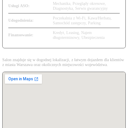
Mechanika, Przeglądy okresowe,
Usługi ASO:
Diagnostyka, Serwis gwarancyjny
Poczekalnia z Wi-Fi, Kawa/Herbata,
Udogodnienia:
Samochód zastępczy, Parking
Kredyt, Leasing, Najem
Finansowanie:
długoterminowy, Ubezpieczenia
Salon znajduje się w dogodnej lokalizacji, z łatwym dojazdem dla klientów
z miasta Warszawa oraz okolicznych miejscowości województwa.