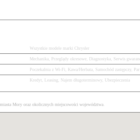
Wszystkie modele marki Chrysler
Mechanika, Przeglądy okresowe, Diagnostyka, Serwis gwaran
Poczekalnia z Wi-Fi, Kawa/Herbata, Samochód zastępczy, Par
Kredyt, Leasing, Najem długoterminowy, Ubezpieczenia
 z miasta Mory oraz okolicznych miejscowości województwa.