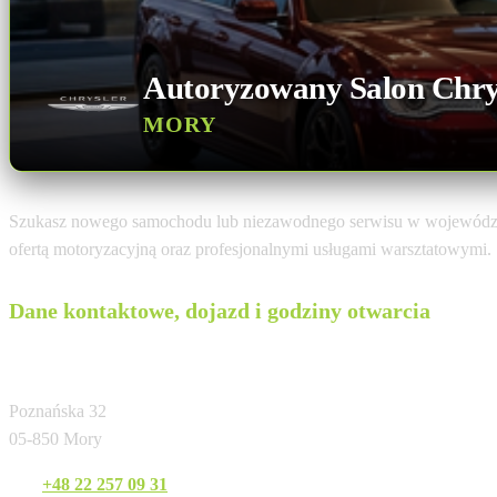
Autoryzowany Salon Chry
MORY
Szukasz nowego samochodu lub niezawodnego serwisu w wojewód
ofertą motoryzacyjną oraz profesjonalnymi usługami warsztatowymi.
Dane kontaktowe, dojazd i godziny otwarcia
Auto Skaczkowski
Poznańska 32
05-850 Mory
Tel:
+48 22 257 09 31