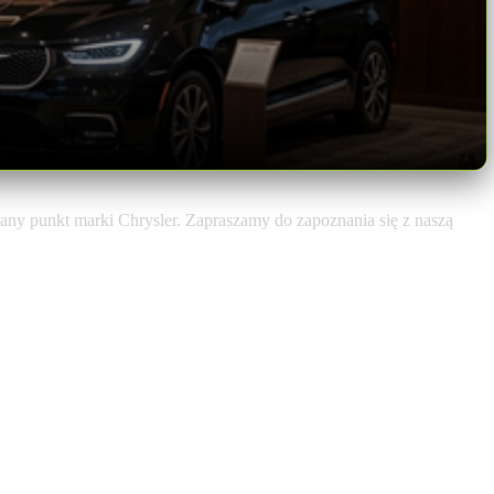
any punkt marki Chrysler. Zapraszamy do zapoznania się z naszą