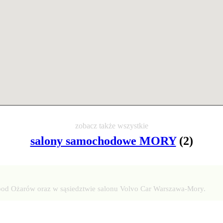
zobacz także wszystkie
salony samochodowe MORY
(2)
wood Ożarów oraz w sąsiedztwie salonu Volvo Car Warszawa-Mory.