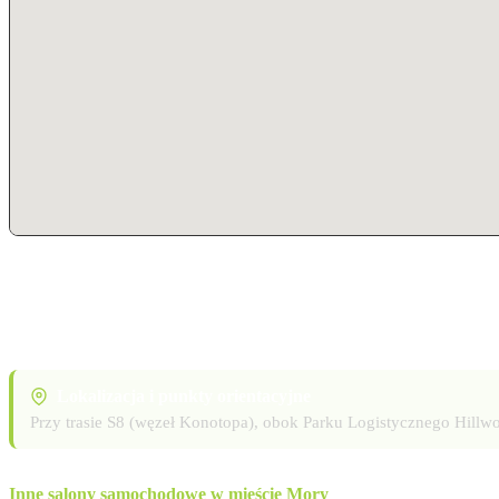
Lokalizacja i punkty orientacyjne
Przy trasie S8 (węzeł Konotopa), obok Parku Logistycznego Hill
Inne salony samochodowe w mieście Mory