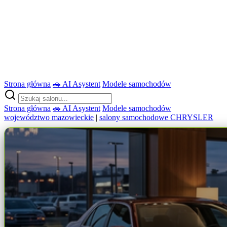
Strona główna
🚗 AI Asystent
Modele samochodów
Strona główna
🚗 AI Asystent
Modele samochodów
województwo mazowieckie
|
salony samochodowe CHRYSLER