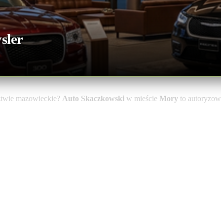
sler
ztwie mazowieckie?
Auto Skaczkowski
w mieście
Mory
to autoryzow