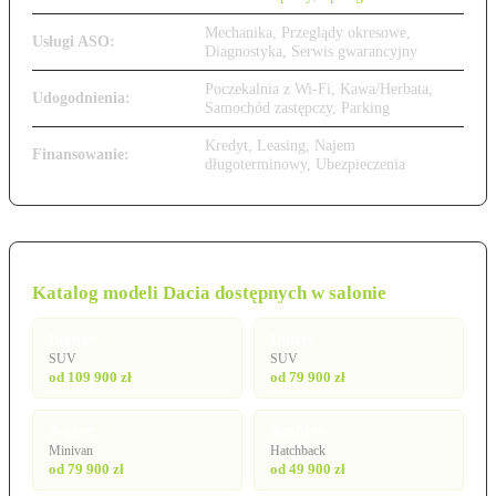
Mechanika, Przeglądy okresowe,
Usługi ASO:
Diagnostyka, Serwis gwarancyjny
Poczekalnia z Wi-Fi, Kawa/Herbata,
Udogodnienia:
Samochód zastępczy, Parking
Kredyt, Leasing, Najem
Finansowanie:
długoterminowy, Ubezpieczenia
Katalog modeli Dacia dostępnych w salonie
Bigster
Duster
SUV
SUV
od 109 900 zł
od 79 900 zł
Jogger
Sandero
Minivan
Hatchback
od 79 900 zł
od 49 900 zł