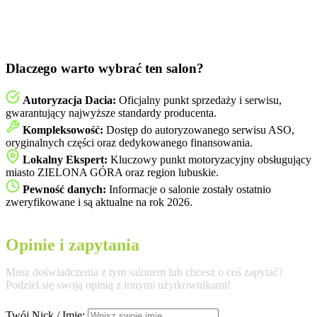
Dlaczego warto wybrać ten salon?
Autoryzacja Dacia:
Oficjalny punkt sprzedaży i serwisu,
gwarantujący najwyższe standardy producenta.
Kompleksowość:
Dostęp do autoryzowanego serwisu ASO,
oryginalnych części oraz dedykowanego finansowania.
Lokalny Ekspert:
Kluczowy punkt motoryzacyjny obsługujący
miasto ZIELONA GÓRA oraz region lubuskie.
Pewność danych:
Informacje o salonie zostały ostatnio
zweryfikowane i są aktualne na rok 2026.
Opinie i zapytania
Masz doświadczenia z tym salonem lub chcesz o coś zapytać?
Podziel się swoją opinią z innymi użytkownikami!
Twój Nick / Imię: