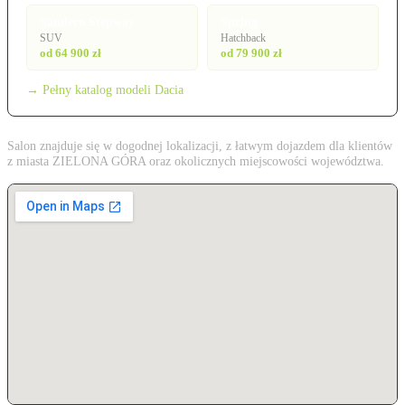
Sandero Stepway
Spring
SUV
Hatchback
od 64 900 zł
od 79 900 zł
→ Pełny katalog modeli Dacia
Salon znajduje się w dogodnej lokalizacji, z łatwym dojazdem dla klientów
z miasta ZIELONA GÓRA oraz okolicznych miejscowości województwa.