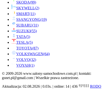
SKODA
(99)
SKYWELL
(2)
SMART
(11)
SSANGYONG
(19)
SUBARU
(31)
SUZUKI
(55)
TATA
(5)
TESLA
(5)
TOYOTA
(87)
VOLKSWAGEN
(64)
VOLVO
(32)
VOYAH
(1)
© 2009-2026 www.salony-samochodowe.com.pl | kontakt:
gsnet.pl@gmail.com | Wszelkie prawa zastrzeżone.
Aktualizacja: 02.08.2026 | 0.03s. | online: 14 | 436
RODO