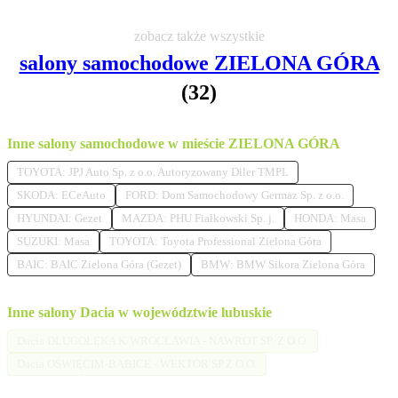
zobacz także wszystkie
salony samochodowe ZIELONA GÓRA
(32)
Inne salony samochodowe w mieście ZIELONA GÓRA
TOYOTA: JPJ Auto Sp. z o.o. Autoryzowany Diler TMPL
SKODA: ECeAuto
FORD: Dom Samochodowy Germaz Sp. z o.o.
HYUNDAI: Gezet
MAZDA: PHU Fiałkowski Sp. j.
HONDA: Masa
SUZUKI: Masa
TOYOTA: Toyota Professional Zielona Góra
BAIC: BAIC Zielona Góra (Gezet)
BMW: BMW Sikora Zielona Góra
Inne salony Dacia w województwie lubuskie
Dacia DŁUGOŁĘKA K/WROCŁAWIA - NAWROT SP. Z O.O.
Dacia OŚWIĘCIM-BABICE - WEKTOR SP.Z O.O.