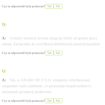
Czy ta odpowiedź była pomocna?
Tak
Nie
Q:
W jakich godzinach otwarty jest serwis Dacia w
mieście ZIELONA GÓRA?
A:
Godziny otwarcia serwisu mogą się różnić od godzin pracy
salonu. Zachęcamy do weryfikacji telefonicznej przed przyjazdem.
Czy ta odpowiedź była pomocna?
Tak
Nie
Q:
Czy stosujecie wyłącznie oryginalne części Dacia?
A:
Tak, w ANABO SP. Z O.O. stosujemy certyfikowane,
oryginalne części zamienne, co gwarantuje bezpieczeństwo i
utrzymanie gwarancji producenta.
Czy ta odpowiedź była pomocna?
Tak
Nie