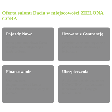
Oferta salonu Dacia w miejscowości ZIELONA
GÓRA
Pojazdy Nowe
Używane z Gwarancją
Pełna gama modelowa Dacia
Certyfikowane auta używane z
dostępna do konfiguracji i
pewną historią serwisową i
jazdy próbnej.
techniczną.
Finansowanie
Ubezpieczenia
Leasing, najem
Atrakcyjne pakiety dealerskie
długoterminowy i kredyt
OC/AC/NNW oraz Assistance
Dacia Finance dostosowany do
dopasowane do Twojego
potrzeb.
modelu Dacia.