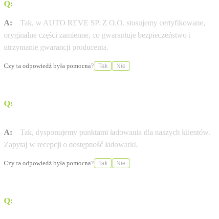
Q:
Czy stosujecie wyłącznie oryginalne części Dacia?
A:
Tak, w AUTO REVE SP. Z O.O. stosujemy certyfikowane,
oryginalne części zamienne, co gwarantuje bezpieczeństwo i
utrzymanie gwarancji producenta.
Czy ta odpowiedź była pomocna?
Tak
Nie
Q:
Czy w salonie AUTO REVE SP. Z O.O. naładuję auto
elektryczne?
A:
Tak, dysponujemy punktami ładowania dla naszych klientów.
Zapytaj w recepcji o dostępność ładowarki.
Czy ta odpowiedź była pomocna?
Tak
Nie
Q:
Czy dostępny jest leasing 0% na wybrane modele
Dacia?