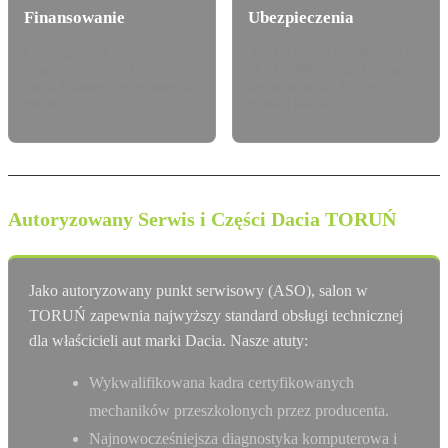
Finansowanie
Ubezpieczenia
Leasing, najem
Atrakcyjne pakiety dealerskie
długoterminowy i kredyt
OC/AC/NNW oraz Assistance
Dacia Finance dostosowany do
dopasowane do Twojego
potrzeb.
modelu Dacia.
Autoryzowany Serwis i Części Dacia TORUŃ
Jako autoryzowany punkt serwisowy (ASO), salon w
TORUŃ zapewnia najwyższy standard obsługi technicznej
dla właścicieli aut marki Dacia. Nasze atuty:
Wykwalifikowana kadra certyfikowanych
mechaników przeszkolonych przez producenta.
Najnowocześniejsza diagnostyka komputerowa i