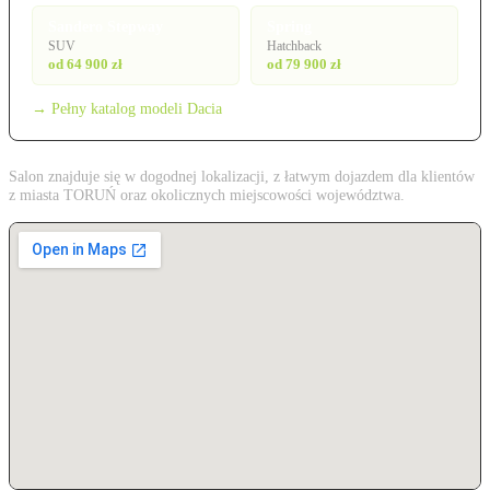
Sandero Stepway
Spring
SUV
Hatchback
od 64 900 zł
od 79 900 zł
→ Pełny katalog modeli Dacia
Salon znajduje się w dogodnej lokalizacji, z łatwym dojazdem dla klientów
z miasta TORUŃ oraz okolicznych miejscowości województwa.