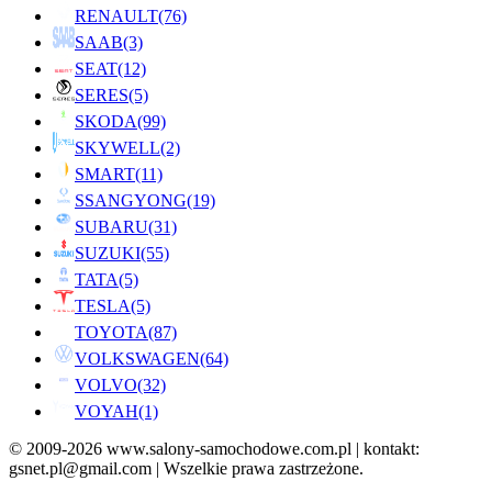
RENAULT
(76)
SAAB
(3)
SEAT
(12)
SERES
(5)
SKODA
(99)
SKYWELL
(2)
SMART
(11)
SSANGYONG
(19)
SUBARU
(31)
SUZUKI
(55)
TATA
(5)
TESLA
(5)
TOYOTA
(87)
VOLKSWAGEN
(64)
VOLVO
(32)
VOYAH
(1)
© 2009-2026 www.salony-samochodowe.com.pl | kontakt:
gsnet.pl@gmail.com | Wszelkie prawa zastrzeżone.