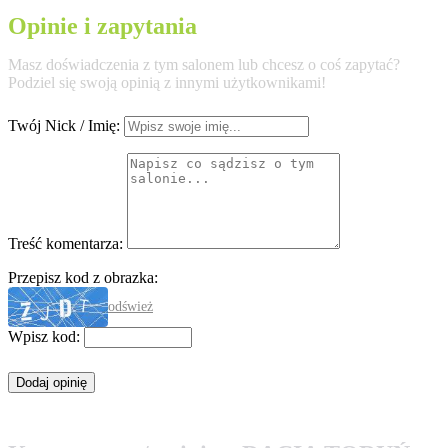
Opinie i zapytania
Masz doświadczenia z tym salonem lub chcesz o coś zapytać?
Podziel się swoją opinią z innymi użytkownikami!
Twój Nick / Imię:
Treść komentarza:
Przepisz kod z obrazka:
odśwież
Wpisz kod: