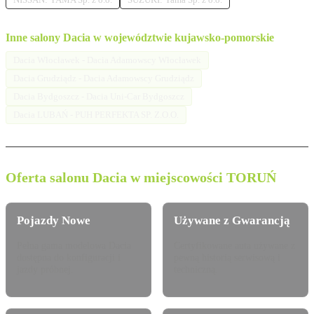
Inne salony Dacia w województwie kujawsko-pomorskie
Dacia Włocławek - Dacia Adamowscy Włocławek
Dacia Grudziądz - Dacia Adamowscy Grudziądz
Dacia Bydgoszcz - Dacia Uni-Car Bydgoszcz
Dacia LUBAŃ - PUH PERFEKTA SP. Z.O.O.
Oferta salonu Dacia w miejscowości TORUŃ
Pojazdy Nowe
Używane z Gwarancją
Pełna gama modelowa Dacia
Certyfikowane auta używane z
dostępna do konfiguracji i
pewną historią serwisową i
jazdy próbnej.
techniczną.