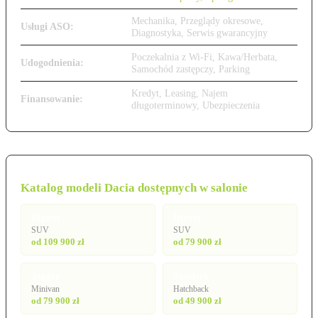
Mechanika, Przeglądy okresowe,
Usługi ASO:
Diagnostyka, Serwis gwarancyjny
Poczekalnia z Wi-Fi, Kawa/Herbata,
Udogodnienia:
Samochód zastępczy, Parking
Kredyt, Leasing, Najem
Finansowanie:
długoterminowy, Ubezpieczenia
Katalog modeli Dacia dostępnych w salonie
Bigster
Duster
SUV
SUV
od 109 900 zł
od 79 900 zł
Jogger
Sandero
Minivan
Hatchback
od 79 900 zł
od 49 900 zł