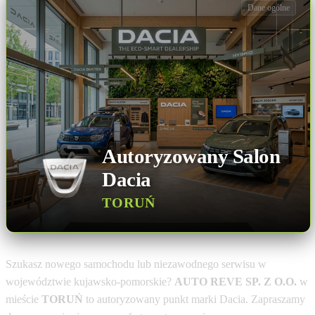
Dane ogólne
Autoryzowany Salon
Dacia
TORUŃ
Szukasz nowego samochodu lub niezawodnego serwisu w
województwie kujawsko-pomorskie?
AUTO REVE SP. Z O.O.
w
mieście
TORUŃ
to autoryzowany punkt marki Dacia. Zapraszamy