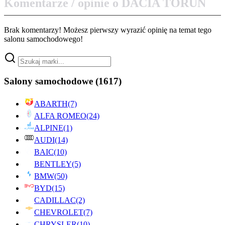
Komentarze / opinie o DACIA TORUŃ
Brak komentarzy! Możesz pierwszy wyrazić opinię na temat tego
salonu samochodowego!
Salony samochodowe
(1617)
ABARTH
(7)
ALFA ROMEO
(24)
ALPINE
(1)
AUDI
(14)
BAIC
(10)
BENTLEY
(5)
BMW
(50)
BYD
(15)
CADILLAC
(2)
CHEVROLET
(7)
CHRYSLER
(10)