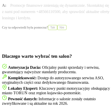
A:
Promocje finansowe zmieniają się dynamicznie. Skontaktuj się
z nami pod numerem +48566110500, aby sprawdzić aktualne oferty
leasingu i kredytu.
Czy ta odpowiedź była pomocna?
Tak
Nie
Dlaczego warto wybrać ten salon?
Autoryzacja Dacia:
Oficjalny punkt sprzedaży i serwisu,
gwarantujący najwyższe standardy producenta.
Kompleksowość:
Dostęp do autoryzowanego serwisu ASO,
oryginalnych części oraz dedykowanego finansowania.
Lokalny Ekspert:
Kluczowy punkt motoryzacyjny obsługujący
miasto TORUŃ oraz region kujawsko-pomorskie.
Pewność danych:
Informacje o salonie zostały ostatnio
zweryfikowane i są aktualne na rok 2026.