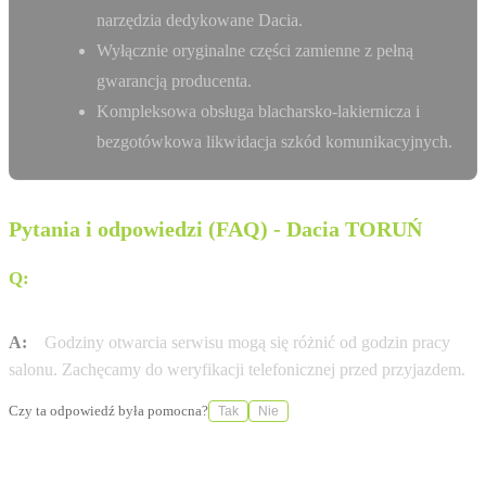
narzędzia dedykowane Dacia.
Wyłącznie oryginalne części zamienne z pełną
gwarancją producenta.
Kompleksowa obsługa blacharsko-lakiernicza i
bezgotówkowa likwidacja szkód komunikacyjnych.
Pytania i odpowiedzi (FAQ) - Dacia TORUŃ
Q:
W jakich godzinach otwarty jest serwis Dacia w
mieście TORUŃ?
A:
Godziny otwarcia serwisu mogą się różnić od godzin pracy
salonu. Zachęcamy do weryfikacji telefonicznej przed przyjazdem.
Czy ta odpowiedź była pomocna?
Tak
Nie