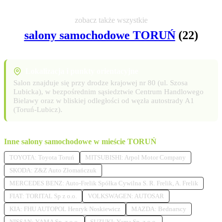
zobacz także wszystkie
salony samochodowe TORUŃ
(22)
Lokalizacja i punkty orientacyjne
Salon znajduje się przy drodze krajowej nr 80 (ul. Szosa
Lubicka), w bezpośrednim sąsiedztwie Centrum Handlowego
Bielawy oraz w bliskiej odległości od węzła autostrady A1
(Toruń-Lubicz).
Inne salony samochodowe w mieście TORUŃ
TOYOTA: Toyota Toruń
MITSUBISHI: Arpol Motor Company
SKODA: Z&Z Auto Złomańczuk
MERCEDES BENZ: Auto-Frelik Spółka Cywilna S. R. Frelik, A. Frelik
FIAT: TORITAL Sp z o.o.
VOLKSWAGEN: AUTOSAR
KIA: FHU AUTOPOL Henryk Noskiewicz
MAZDA: Bednarscy
NISSAN: YAMA Sp. z o.o.
SUZUKI: Yama Sp. z o.o.