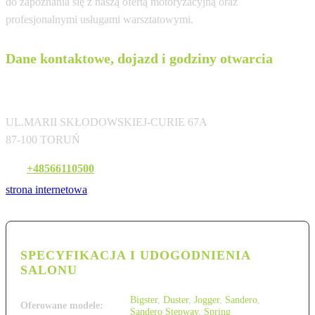
do zapoznania się z naszą ofertą motoryzacyjną oraz
profesjonalnymi usługami warsztatowymi.
Dane kontaktowe, dojazd i godziny otwarcia
AUTO REVE SP. Z O.O.
UL.MARII SKŁODOWSKIEJ-CURIE 67A
87-100 TORUŃ
Tel:
+48566110500
strona internetowa
SPECYFIKACJA I UDOGODNIENIA
SALONU
Bigster
,
Duster
,
Jogger
,
Sandero
,
Oferowane modele:
Sandero Stepway
,
Spring