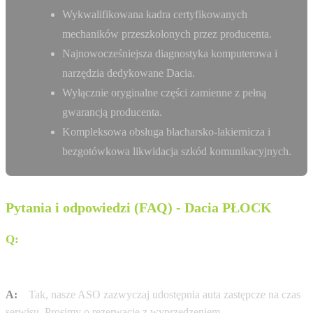
Wykwalifikowana kadra certyfikowanych
mechaników przeszkolonych przez producenta.
Najnowocześniejsza diagnostyka komputerowa i
narzędzia dedykowane Dacia.
Wyłącznie oryginalne części zamienne z pełną
gwarancją producenta.
Kompleksowa obsługa blacharsko-lakiernicza i
bezgotówkowa likwidacja szkód komunikacyjnych.
Pytania i odpowiedzi (FAQ) - Dacia PŁOCK
Q:
Czy Autoryzowana Stacja Obsługi (ASO)
ADAMOWSCY GROUP SP. Z O.O. oferuje samochody
zastępcze?
A:
Tak, nasze ASO zazwyczaj udostępnia auta zastępcze na czas
serwisu. Prosimy o rezerwację z wyprzedzeniem.