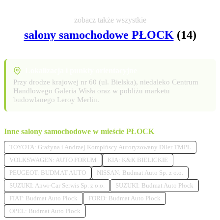
zobacz także wszystkie
salony samochodowe PŁOCK
(14)
Lokalizacja i punkty orientacyjne
Przy drodze krajowej nr 60 (ul. Bielska), niedaleko Centrum
Handlowego Galeria Wisła oraz w pobliżu marketu
budowlanego Leroy Merlin.
Inne salony samochodowe w mieście PŁOCK
TOYOTA: Grażyna i Andrzej Kompińscy Autoryzowany Diler TMPL
VOLKSWAGEN: AUTO FORUM
KIA: K&K BIELICKIE
PEUGEOT: BUDMAT AUTO
NISSAN: Budmat Auto Sp. z o.o.
SUZUKI: Anwi-Car Serwis Sp. z o.o.
SUZUKI: Budmat Auto Płock
FIAT: Budmat Auto Płock
FORD: Budmat Auto Płock
OPEL: Budmat Auto Płock