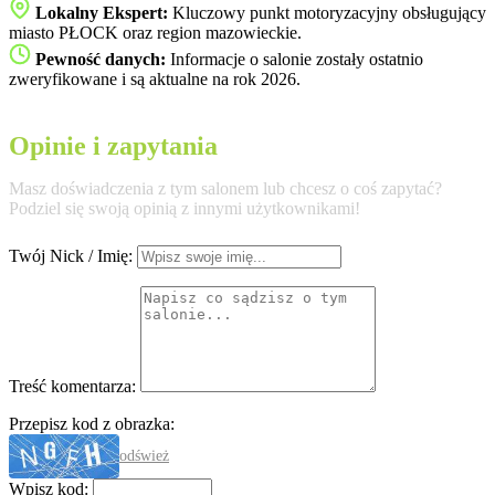
Lokalny Ekspert:
Kluczowy punkt motoryzacyjny obsługujący
miasto PŁOCK oraz region mazowieckie.
Pewność danych:
Informacje o salonie zostały ostatnio
zweryfikowane i są aktualne na rok 2026.
Opinie i zapytania
Masz doświadczenia z tym salonem lub chcesz o coś zapytać?
Podziel się swoją opinią z innymi użytkownikami!
Twój Nick / Imię:
Treść komentarza:
Przepisz kod z obrazka:
odśwież
Wpisz kod: