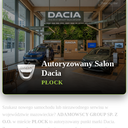
Dane ogólne
Autoryzowany Salon
Dacia
PŁOCK
Szukasz nowego samochodu lub niezawodnego serwisu w
województwie mazowieckie?
ADAMOWSCY GROUP SP. Z
O.O.
w mieście
PŁOCK
to autoryzowany punkt marki Dacia.