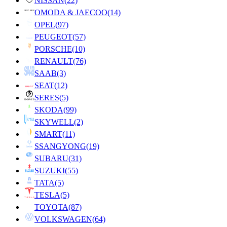
NISSAN
(22)
OMODA & JAECOO
(14)
OPEL
(97)
PEUGEOT
(57)
PORSCHE
(10)
RENAULT
(76)
SAAB
(3)
SEAT
(12)
SERES
(5)
SKODA
(99)
SKYWELL
(2)
SMART
(11)
SSANGYONG
(19)
SUBARU
(31)
SUZUKI
(55)
TATA
(5)
TESLA
(5)
TOYOTA
(87)
VOLKSWAGEN
(64)