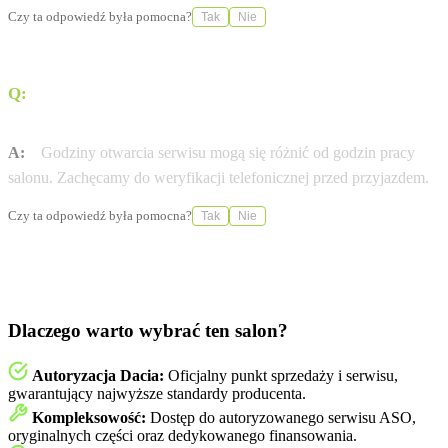
Czy ta odpowiedź była pomocna?
Tak
Nie
Q:
W jakich godzinach otwarty jest serwis Dacia w
mieście PŁOCK?
A:
Godziny otwarcia serwisu mogą się różnić od godzin pracy
salonu. Zachęcamy do weryfikacji telefonicznej przed przyjazdem.
Czy ta odpowiedź była pomocna?
Tak
Nie
Dlaczego warto wybrać ten salon?
Autoryzacja Dacia:
Oficjalny punkt sprzedaży i serwisu,
gwarantujący najwyższe standardy producenta.
Kompleksowość:
Dostęp do autoryzowanego serwisu ASO,
oryginalnych części oraz dedykowanego finansowania.