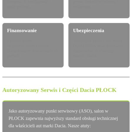
dostępna do konfiguracji i
pewną historią serwisową i
jazdy próbnej.
techniczną.
Finansowanie
Ubezpieczenia
Leasing, najem
Atrakcyjne pakiety dealerskie
długoterminowy i kredyt
OC/AC/NNW oraz Assistance
Dacia Finance dostosowany do
dopasowane do Twojego
potrzeb.
modelu Dacia.
Autoryzowany Serwis i Części Dacia PŁOCK
Jako autoryzowany punkt serwisowy (ASO), salon w
PŁOCK zapewnia najwyższy standard obsługi technicznej
dla właścicieli aut marki Dacia. Nasze atuty: