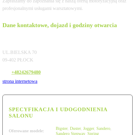
Zapraszamy do zapoznania się z naszą ofertą motoryzacyjną oraz
profesjonalnymi usługami warsztatowymi.
Dane kontaktowe, dojazd i godziny otwarcia
ADAMOWSCY GROUP SP. Z O.O.
UL.BIELSKA 70
09-402 PŁOCK
Tel:
+48242679480
strona internetowa
SPECYFIKACJA I UDOGODNIENIA
SALONU
Bigster
,
Duster
,
Jogger
,
Sandero
,
Oferowane modele:
Sandero Stepway
,
Spring