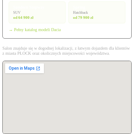
Sandero Stepway
Spring
SUV
Hatchback
od 64 900 zł
od 79 900 zł
→ Pełny katalog modeli Dacia
Salon znajduje się w dogodnej lokalizacji, z łatwym dojazdem dla klientów
z miasta PŁOCK oraz okolicznych miejscowości województwa.