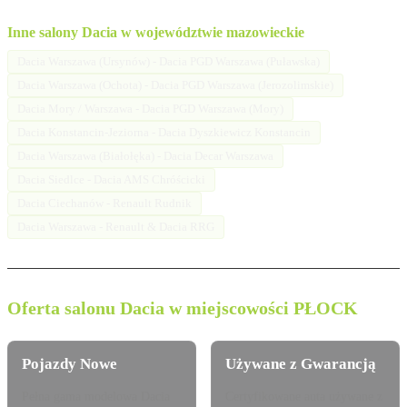
Inne salony Dacia w województwie mazowieckie
Dacia Warszawa (Ursynów) - Dacia PGD Warszawa (Puławska)
Dacia Warszawa (Ochota) - Dacia PGD Warszawa (Jerozolimskie)
Dacia Mory / Warszawa - Dacia PGD Warszawa (Mory)
Dacia Konstancin-Jeziorna - Dacia Dyszkiewicz Konstancin
Dacia Warszawa (Białołęka) - Dacia Decar Warszawa
Dacia Siedlce - Dacia AMS Chróścicki
Dacia Ciechanów - Renault Rudnik
Dacia Warszawa - Renault & Dacia RRG
Oferta salonu Dacia w miejscowości PŁOCK
Pojazdy Nowe
Używane z Gwarancją
Pełna gama modelowa Dacia
Certyfikowane auta używane z