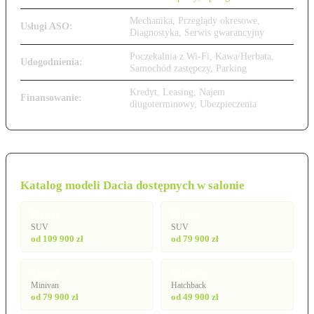
Mechanika, Przeglądy okresowe,
Usługi ASO:
Diagnostyka, Serwis gwarancyjny
Poczekalnia z Wi-Fi, Kawa/Herbata,
Udogodnienia:
Samochód zastępczy, Parking
Kredyt, Leasing, Najem
Finansowanie:
długoterminowy, Ubezpieczenia
Katalog modeli Dacia dostępnych w salonie
Bigster
Duster
SUV
SUV
od 109 900 zł
od 79 900 zł
Jogger
Sandero
Minivan
Hatchback
od 79 900 zł
od 49 900 zł