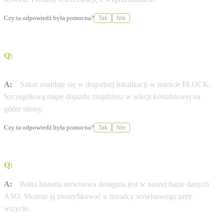
Czy ta odpowiedź była pomocna?
Tak
Nie
Q:
Jak dojechać do salonu ADAMOWSCY GROUP SP. Z
O.O. przy ul. UL.BIELSKA 70?
A:
Salon znajduje się w dogodnej lokalizacji w mieście PŁOCK.
Szczegółową mapę dojazdu znajdziesz w sekcji kontaktowej na
górze strony.
Czy ta odpowiedź była pomocna?
Tak
Nie
Q:
Gdzie sprawdzę historię serwisową mojej Dacia?
A:
Pełna historia serwisowa dostępna jest w naszej bazie danych
ASO. Możesz ją zweryfikować u doradcy serwisowego przy
wizycie.