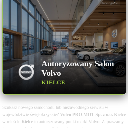
Dane ogólne
Autoryzowany Salon
Volvo
KIELCE
Szukasz nowego samochodu lub niezawodnego serwisu w
województwie świętokrzyskie?
Volvo PRO-MOT Sp. z o.o. Kielce
w mieście
Kielce
to autoryzowany punkt marki Volvo. Zapraszamy