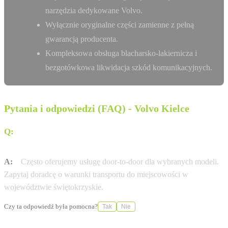
narzędzia dedykowane Volvo.
Wyłącznie oryginalne części zamienne z pełną
gwarancją producenta.
Kompleksowa obsługa blacharsko-lakiernicza i
bezgotówkowa likwidacja szkód komunikacyjnych.
Pytania i odpowiedzi (FAQ) - Volvo Kielce
Q:
Czy Volvo PRO-MOT Sp. z o.o. Kielce oferuje dostawę
pod dom (door-to-door)?
A:
Często oferujemy usługę door-to-door dla wybranych modeli.
Zapytaj doradcę o warunki transportu do miejscowości w
województwie świętokrzyskie.
Czy ta odpowiedź była pomocna?
Tak
Nie