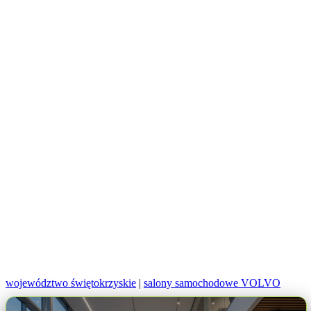
województwo świętokrzyskie
|
salony samochodowe VOLVO