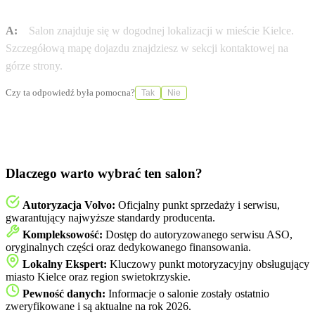
Kielce przy ul. Warszawska 422?
A:
Salon znajduje się w dogodnej lokalizacji w mieście Kielce.
Szczegółową mapę dojazdu znajdziesz w sekcji kontaktowej na
górze strony.
Czy ta odpowiedź była pomocna?
Tak
Nie
Dlaczego warto wybrać ten salon?
Autoryzacja Volvo:
Oficjalny punkt sprzedaży i serwisu,
gwarantujący najwyższe standardy producenta.
Kompleksowość:
Dostęp do autoryzowanego serwisu ASO,
oryginalnych części oraz dedykowanego finansowania.
Lokalny Ekspert:
Kluczowy punkt motoryzacyjny obsługujący
miasto Kielce oraz region swietokrzyskie.
Pewność danych:
Informacje o salonie zostały ostatnio
zweryfikowane i są aktualne na rok 2026.