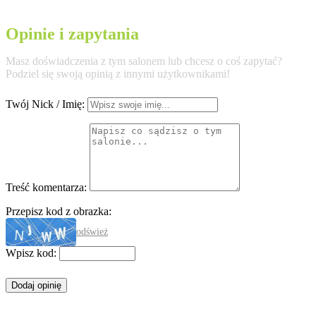
Opinie i zapytania
Masz doświadczenia z tym salonem lub chcesz o coś zapytać?
Podziel się swoją opinią z innymi użytkownikami!
Twój Nick / Imię:
Treść komentarza:
Przepisz kod z obrazka:
odśwież
Wpisz kod: