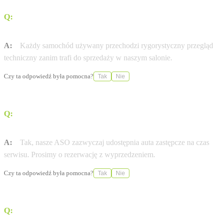
Q:
Czy auta używane w Volvo PRO-MOT Sp. z o.o. Kielce
mają certyfikat jakości?
A:
Każdy samochód używany przechodzi rygorystyczny przegląd
techniczny zanim trafi do sprzedaży w naszym salonie.
Czy ta odpowiedź była pomocna?
Tak
Nie
Q:
Czy Autoryzowana Stacja Obsługi (ASO) Volvo PRO-
MOT Sp. z o.o. Kielce oferuje samochody zastępcze?
A:
Tak, nasze ASO zazwyczaj udostępnia auta zastępcze na czas
serwisu. Prosimy o rezerwację z wyprzedzeniem.
Czy ta odpowiedź była pomocna?
Tak
Nie
Q:
Jak dojechać do salonu Volvo PRO-MOT Sp. z o.o.