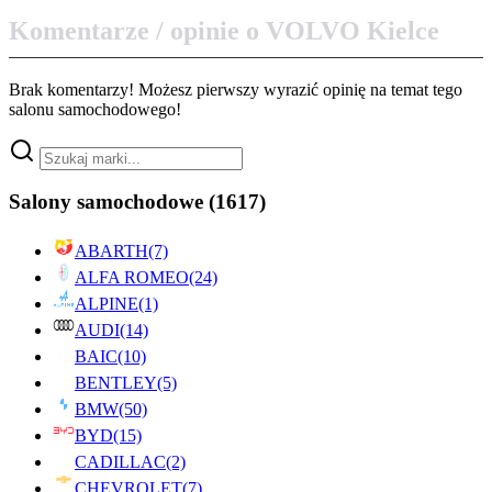
Komentarze / opinie o VOLVO Kielce
Brak komentarzy! Możesz pierwszy wyrazić opinię na temat tego
salonu samochodowego!
Salony samochodowe
(1617)
ABARTH
(7)
ALFA ROMEO
(24)
ALPINE
(1)
AUDI
(14)
BAIC
(10)
BENTLEY
(5)
BMW
(50)
BYD
(15)
CADILLAC
(2)
CHEVROLET
(7)