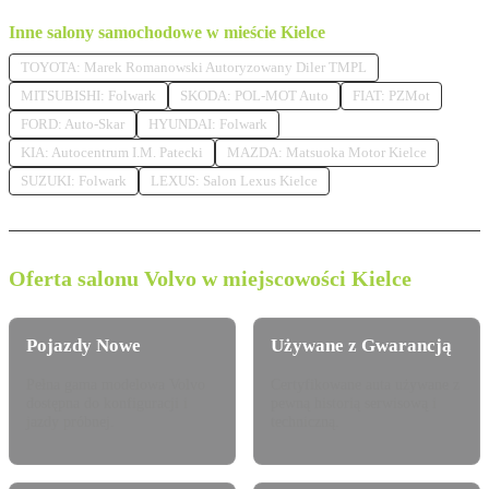
Inne salony samochodowe w mieście Kielce
TOYOTA: Marek Romanowski Autoryzowany Diler TMPL
MITSUBISHI: Folwark
SKODA: POL-MOT Auto
FIAT: PZMot
FORD: Auto-Skar
HYUNDAI: Folwark
KIA: Autocentrum I.M. Patecki
MAZDA: Matsuoka Motor Kielce
SUZUKI: Folwark
LEXUS: Salon Lexus Kielce
Oferta salonu Volvo w miejscowości Kielce
Pojazdy Nowe
Używane z Gwarancją
Pełna gama modelowa Volvo
Certyfikowane auta używane z
dostępna do konfiguracji i
pewną historią serwisową i
jazdy próbnej.
techniczną.