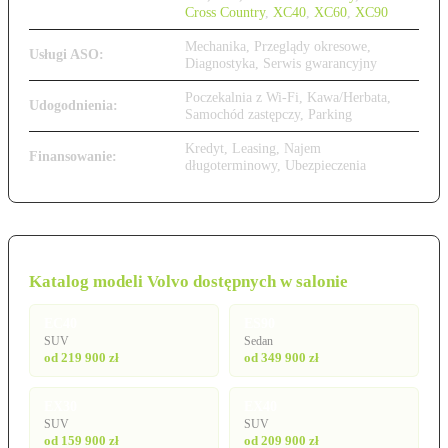
Cross Country
,
XC40
,
XC60
,
XC90
Mechanika, Przeglądy okresowe,
Usługi ASO:
Diagnostyka, Serwis gwarancyjny
Poczekalnia z Wi-Fi, Kawa/Herbata,
Udogodnienia:
Samochód zastępczy, Parking
Kredyt, Leasing, Najem
Finansowanie:
długoterminowy, Ubezpieczenia
Katalog modeli Volvo dostępnych w salonie
EC40
ES90
SUV
Sedan
od 219 900 zł
od 349 900 zł
EX30
EX40
SUV
SUV
od 159 900 zł
od 209 900 zł