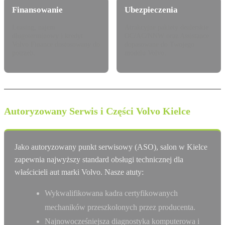
Finansowanie
Ubezpieczenia
Leasing, najem
Atrakcyjne pakiety dealerskie
długoterminowy i kredyt
OC/AC/NNW oraz Assistance
Volvo Finance dostosowany do
dopasowane do Twojego
potrzeb.
modelu Volvo.
Autoryzowany Serwis i Części Volvo Kielce
Jako autoryzowany punkt serwisowy (ASO), salon w Kielce
zapewnia najwyższy standard obsługi technicznej dla
właścicieli aut marki Volvo. Nasze atuty:
Wykwalifikowana kadra certyfikowanych
mechaników przeszkolonych przez producenta.
Najnowocześniejsza diagnostyka komputerowa i