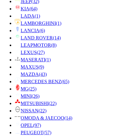
JEEP
(32)
KIA
(64)
LADA
(1)
LAMBORGHINI
(1)
LANCIA
(6)
LAND ROVER
(14)
LEAPMOTOR
(8)
LEXUS
(27)
MASERATI
(1)
MAXUS
(9)
MAZDA
(43)
MERCEDES BENZ
(65)
MG
(25)
MINI
(26)
MITSUBISHI
(22)
NISSAN
(22)
OMODA & JAECOO
(14)
OPEL
(97)
PEUGEOT
(57)