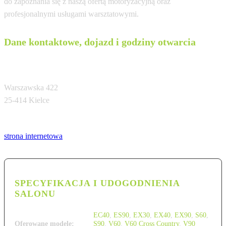
do zapoznania się z naszą ofertą motoryzacyjną oraz
profesjonalnymi usługami warsztatowymi.
Dane kontaktowe, dojazd i godziny otwarcia
Volvo PRO-MOT Sp. z o.o. Kielce
Warszawska 422
25-414 Kielce
Tel:
strona internetowa
SPECYFIKACJA I UDOGODNIENIA
SALONU
EC40
,
ES90
,
EX30
,
EX40
,
EX90
,
S60
,
Oferowane modele:
S90
,
V60
,
V60 Cross Country
,
V90