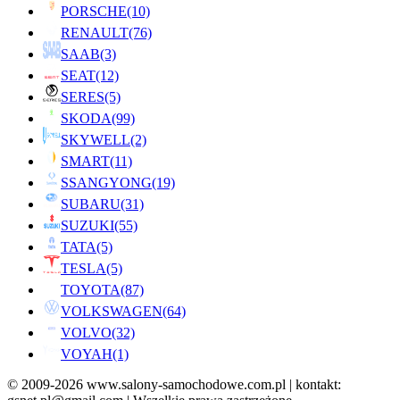
PORSCHE
(10)
RENAULT
(76)
SAAB
(3)
SEAT
(12)
SERES
(5)
SKODA
(99)
SKYWELL
(2)
SMART
(11)
SSANGYONG
(19)
SUBARU
(31)
SUZUKI
(55)
TATA
(5)
TESLA
(5)
TOYOTA
(87)
VOLKSWAGEN
(64)
VOLVO
(32)
VOYAH
(1)
© 2009-2026 www.salony-samochodowe.com.pl | kontakt: