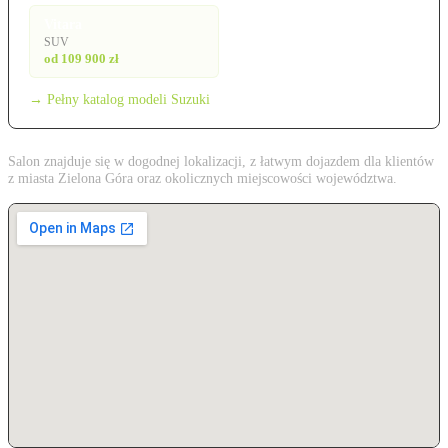
Vitara
SUV
od 109 900 zł
→ Pełny katalog modeli Suzuki
Salon znajduje się w dogodnej lokalizacji, z łatwym dojazdem dla klientów
z miasta Zielona Góra oraz okolicznych miejscowości województwa.