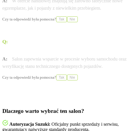
A:
W ofercie handlowej znajdują się zarówno fabrycznie nowe
egzemplarze, jak i pojazdy z niewielkim przebiegiem.
Czy ta odpowiedź była pomocna?
Tak
Nie
Q:
Jakie dodatkowe usługi oferuje Grupa Gezet w tym
punkcie?
A:
Salon zapewnia wsparcie w procesie wyboru samochodu oraz
weryfikację stanu technicznego dostępnych pojazdów.
Czy ta odpowiedź była pomocna?
Tak
Nie
Dlaczego warto wybrać ten salon?
Autoryzacja Suzuki:
Oficjalny punkt sprzedaży i serwisu,
gwarantujący najwyższe standardy producenta.