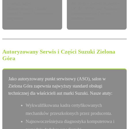
Leasing, najem
Atrakcyjne pakiety dealerskie
długoterminowy i kredyt
OC/AC/NNW oraz Assistance
Suzuki Finance dostosowany
dopasowane do Twojego
do potrzeb.
modelu Suzuki.
Autoryzowany Serwis i Części Suzuki Zielona
Góra
Jako autoryzowany punkt serwisowy (ASO), salon w
Zielona Góra zapewnia najwyższy standard obsługi
technicznej dla właścicieli aut marki Suzuki. Nasze atuty:
Wykwalifikowana kadra certyfikowanych
mechaników przeszkolonych przez producenta.
Najnowocześniejsza diagnostyka komputerowa i