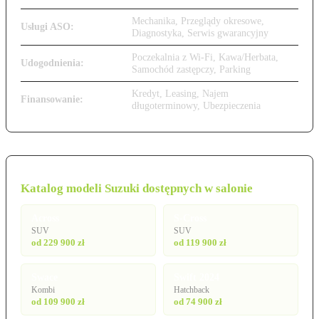
Mechanika, Przeglądy okresowe,
Usługi ASO:
Diagnostyka, Serwis gwarancyjny
Poczekalnia z Wi-Fi, Kawa/Herbata,
Udogodnienia:
Samochód zastępczy, Parking
Kredyt, Leasing, Najem
Finansowanie:
długoterminowy, Ubezpieczenia
Katalog modeli Suzuki dostępnych w salonie
Across
S-Cross
SUV
SUV
od 229 900 zł
od 119 900 zł
Swace
Swift 2024
Kombi
Hatchback
od 109 900 zł
od 74 900 zł