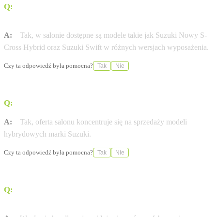
Q:
Czy w ofercie znajdują się modele Suzuki dostępne od
ręki?
A:
Tak, w salonie dostępne są modele takie jak Suzuki Nowy S-
Cross Hybrid oraz Suzuki Swift w różnych wersjach wyposażenia.
Czy ta odpowiedź była pomocna?
Tak
Nie
Q:
Czy dealer oferuje pojazdy z napędem hybrydowym?
A:
Tak, oferta salonu koncentruje się na sprzedaży modeli
hybrydowych marki Suzuki.
Czy ta odpowiedź była pomocna?
Tak
Nie
Q:
Czy w punkcie przy ulicy Batorego można zakupić
samochody używane?