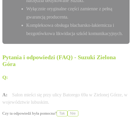
narzędzia dedykowane Suzuki.
Wyłącznie oryginalne części zamienne z pełną
gwarancją producenta.
Kompleksowa obsługa blacharsko-lakiernicza i
bezgotówkowa likwidacja szkód komunikacyjnych.
Pytania i odpowiedzi (FAQ) - Suzuki Zielona
Góra
Q:
Gdzie znajduje się salon Suzuki Gezet w Zielonej
Górze?
A:
Salon mieści się przy ulicy Batorego 69a w Zielonej Górze, w
województwie lubuskim.
Czy ta odpowiedź była pomocna?
Tak
Nie