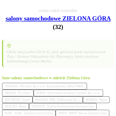
zobacz także wszystkie
salony samochodowe ZIELONA GÓRA
(32)
Lokalizacja i punkty orientacyjne
Obok stacji paliw Circle K, przy głównej trasie wylotowej na
Żary i Krosno Odrzańskie (ul. Batorego), blisko marketu
budowlanego Leroy Merlin.
Inne salony samochodowe w mieście Zielona Góra
TOYOTA: JPJ Auto Sp. z o.o. Autoryzowany Diler TMPL
SKODA: ECeAuto
FORD: Dom Samochodowy Germaz Sp. z o.o.
HYUNDAI: Gezet
MAZDA: PHU Fiałkowski Sp. j.
HONDA: Masa
SUZUKI: Masa
TOYOTA: Toyota Professional Zielona Góra
BAIC: BAIC Zielona Góra (Gezet)
BMW: BMW Sikora Zielona Góra