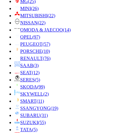
MG
(25)
MINI
(26)
MITSUBISHI
(22)
NISSAN
(22)
OMODA & JAECOO
(14)
OPEL
(97)
PEUGEOT
(57)
PORSCHE
(10)
RENAULT
(76)
SAAB
(3)
SEAT
(12)
SERES
(5)
SKODA
(99)
SKYWELL
(2)
SMART
(11)
SSANGYONG
(19)
SUBARU
(31)
SUZUKI
(55)
TATA
(5)