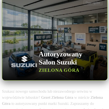
Dane ogólne
Autoryzowany
Salon Suzuki
ZIELONA GÓRA
Szukasz nowego samochodu lub niezawodnego serwisu w
województwie lubuskie?
Gezet Zielona Góra
w mieście
Zielona
Góra
to autoryzowany punkt marki Suzuki. Zapraszamy do