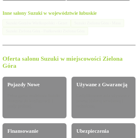
Inne salony Suzuki w województwie lubuskie
Suzuki Gorzów Wielkopolski - Gezet
Suzuki Zielona Góra - Masa
Suzuki Zielona Góra - Fiałkowski Zielona Góra
Oferta salonu Suzuki w miejscowości Zielona
Góra
Pojazdy Nowe
Używane z Gwarancją
Pełna gama modelowa Suzuki
Certyfikowane auta używane z
dostępna do konfiguracji i
pewną historią serwisową i
jazdy próbnej.
techniczną.
Finansowanie
Ubezpieczenia