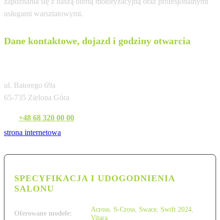
zapoznania się z naszą ofertą motoryzacyjną oraz profesjonalnymi
usługami warsztatowymi.
Dane kontaktowe, dojazd i godziny otwarcia
Gezet Zielona Góra
ul. Batorego 69a
65-735 Zielona Góra
Tel:
+48 68 320 00 00
strona internetowa
SPECYFIKACJA I UDOGODNIENIA
SALONU
Across
,
S-Cross
,
Swace
,
Swift 2024
,
Oferowane modele:
Vitara