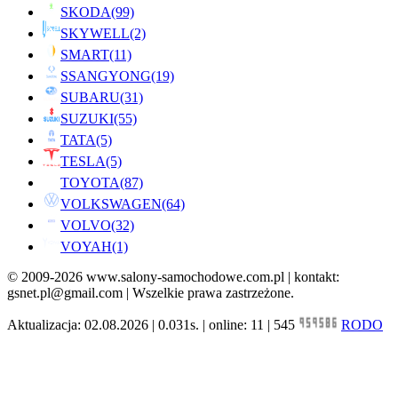
SKODA
(99)
SKYWELL
(2)
SMART
(11)
SSANGYONG
(19)
SUBARU
(31)
SUZUKI
(55)
TATA
(5)
TESLA
(5)
TOYOTA
(87)
VOLKSWAGEN
(64)
VOLVO
(32)
VOYAH
(1)
© 2009-2026 www.salony-samochodowe.com.pl | kontakt:
gsnet.pl@gmail.com | Wszelkie prawa zastrzeżone.
Aktualizacja: 02.08.2026 | 0.031s. | online: 11 | 545
RODO