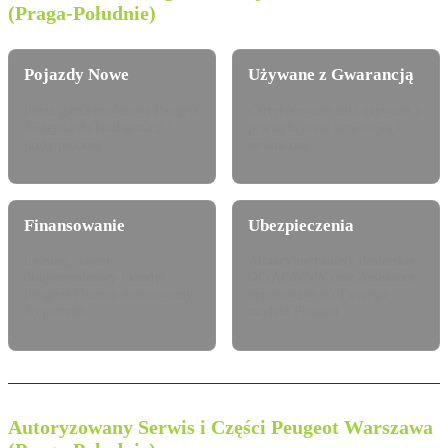
(Praga-Południe)
Pojazdy Nowe
Używane z Gwarancją
Pełna gama modelowa Peugeot
Certyfikowane auta używane z
dostępna do konfiguracji i
pewną historią serwisową i
jazdy próbnej.
techniczną.
Finansowanie
Ubezpieczenia
Leasing, najem
Atrakcyjne pakiety dealerskie
długoterminowy i kredyt
OC/AC/NNW oraz Assistance
Peugeot Finance dostosowany
dopasowane do Twojego
do potrzeb.
modelu Peugeot.
Autoryzowany Serwis i Części Peugeot Warszawa