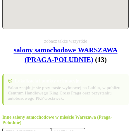
zobacz także wszystkie
salony samochodowe WARSZAWA
(PRAGA-POŁUDNIE)
(13)
Lokalizacja i punkty orientacyjne
Salon znajduje się przy trasie wylotowej na Lublin, w pobliżu
Centrum Handlowego King Cross Praga oraz przystanku
autobusowego PKP Gocławek.
Inne salony samochodowe w mieście Warszawa (Praga-
Południe)