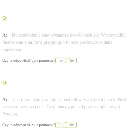
Q:
Jakie dokumenty są potrzebne do zamówienia nowej
Peugeot?
A:
Do zamówienia auta wystarczy dowód osobisty. W przypadku
finansowania na firmę przygotuj NIP oraz podstawowe dane
rejestrowe.
Czy ta odpowiedź była pomocna?
Tak
Nie
Q:
Czy mogę zostawić swój obecny samochód w
rozliczeniu?
A:
Tak, prowadzimy odkup samochodów wszystkich marek. Nasi
rzeczoznawcy wycenią Twój obecny pojazd przy zakupie nowej
Peugeot.
Czy ta odpowiedź była pomocna?
Tak
Nie