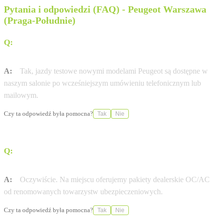
Pytania i odpowiedzi (FAQ) - Peugeot Warszawa
(Praga-Południe)
Q:
Czy w salonie Peugeot Warszawa (Praga-Południe)
umówię się na jazdę próbną?
A:
Tak, jazdy testowe nowymi modelami Peugeot są dostępne w
naszym salonie po wcześniejszym umówieniu telefonicznym lub
mailowym.
Czy ta odpowiedź była pomocna?
Tak
Nie
Q:
Czy RiA Warszawa (Jubilerska) pomaga w
formalnościach ubezpieczeniowych?
A:
Oczywiście. Na miejscu oferujemy pakiety dealerskie OC/AC
od renomowanych towarzystw ubezpieczeniowych.
Czy ta odpowiedź była pomocna?
Tak
Nie