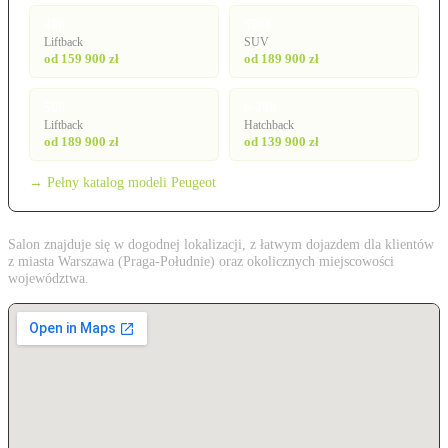
408
5008
Liftback
SUV
od 159 900 zł
od 189 900 zł
508
e-208
Liftback
Hatchback
od 189 900 zł
od 139 900 zł
→ Pełny katalog modeli Peugeot
Salon znajduje się w dogodnej lokalizacji, z łatwym dojazdem dla klientów
z miasta Warszawa (Praga-Południe) oraz okolicznych miejscowości
województwa.