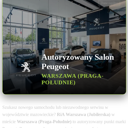
Dane ogólne
Autoryzowany Salon
Peugeot
WARSZAWA (PRAGA-
POŁUDNIE)
Szukasz nowego samochodu lub niezawodnego serwisu w
województwie mazowieckie?
RiA Warszawa (Jubilerska)
w
mieście
Warszawa (Praga-Południe)
to autoryzowany punkt marki