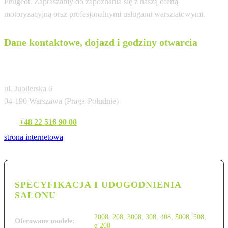
Peugeot. Zapraszamy do zapoznania się z naszą ofertą
motoryzacyjną oraz profesjonalnymi usługami warsztatowymi.
Dane kontaktowe, dojazd i godziny otwarcia
RiA Warszawa (Jubilerska)
ul. Jubilerska 6
04-190 Warszawa (Praga-Południe)
Tel:
+48 22 516 90 00
strona internetowa
SPECYFIKACJA I UDOGODNIENIA
SALONU
2008
,
208
,
3008
,
308
,
408
,
5008
,
508
,
Oferowane modele:
e-208