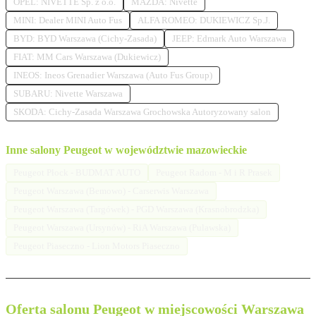
OPEL: NIVETTE Sp. z o.o.
MAZDA: Nivette
MINI: Dealer MINI Auto Fus
ALFA ROMEO: DUKIEWICZ Sp.J.
BYD: BYD Warszawa (Cichy-Zasada)
JEEP: Edmark Auto Warszawa
FIAT: MM Cars Warszawa (Dukiewicz)
INEOS: Ineos Grenadier Warszawa (Auto Fus Group)
SUBARU: Nivette Warszawa
SKODA: Cichy-Zasada Warszawa Grochowska Autoryzowany salon
Inne salony Peugeot w województwie mazowieckie
Peugeot Płock - BUDMAT AUTO
Peugeot Radom - M i R Prasek
Peugeot Warszawa (Bemowo) - Carserwis Warszawa
Peugeot Warszawa (Targówek) - PGD Warszawa (Krasnobrodzka)
Peugeot Warszawa (Ursynów) - RiA Warszawa (Pulawska)
Peugeot Piaseczno - Lion Motors Piaseczno
Oferta salonu Peugeot w miejscowości Warszawa