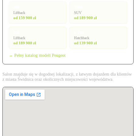
408
5008
Liftback
SUV
od 159 900 zł
od 189 900 zł
508
e-208
Liftback
Hatchback
od 189 900 zł
od 139 900 zł
→ Pełny katalog modeli Peugeot
Salon znajduje się w dogodnej lokalizacji, z łatwym dojazdem dla klientów
z miasta Świdnica oraz okolicznych miejscowości województwa.