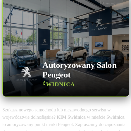
Dane ogólne
Autoryzowany Salon
Peugeot
ŚWIDNICA
Szukasz nowego samochodu lub niezawodnego serwisu w
województwie dolnośląskie?
KIM Świdnica
w mieście
Świdnica
to autoryzowany punkt marki Peugeot. Zapraszamy do zapoznania