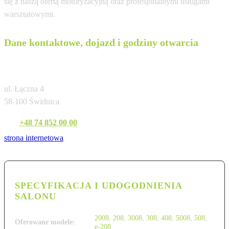
się z naszą ofertą motoryzacyjną oraz profesjonalnymi usługami
warsztatowymi.
Dane kontaktowe, dojazd i godziny otwarcia
KIM Świdnica
ul. Łączna 4
58-100 Świdnica
Tel:
+48 74 852 00 00
strona internetowa
SPECYFIKACJA I UDOGODNIENIA
SALONU
2008
,
208
,
3008
,
308
,
408
,
5008
,
508
,
Oferowane modele:
e-208