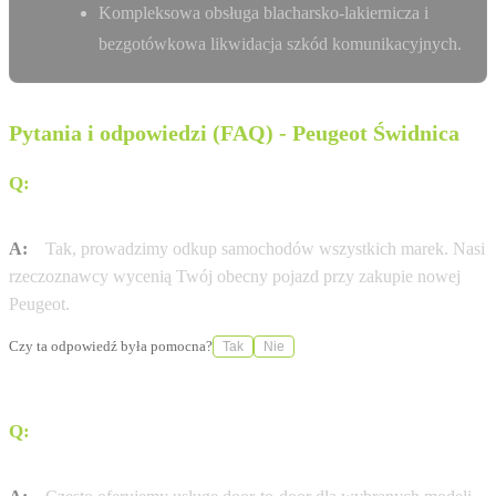
Kompleksowa obsługa blacharsko-lakiernicza i
bezgotówkowa likwidacja szkód komunikacyjnych.
Pytania i odpowiedzi (FAQ) - Peugeot Świdnica
Q:
Czy mogę zostawić swój obecny samochód w
rozliczeniu?
A:
Tak, prowadzimy odkup samochodów wszystkich marek. Nasi
rzeczoznawcy wycenią Twój obecny pojazd przy zakupie nowej
Peugeot.
Czy ta odpowiedź była pomocna?
Tak
Nie
Q:
Czy KIM Świdnica oferuje dostawę pod dom (door-to-
door)?