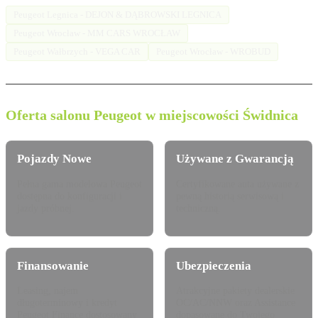
Peugeot Legnica - DEJON & DĄBROWSKI LEGNICA
Peugeot Wrocław - MM CARS WROCŁAW
Peugeot Wałbrzych - VEGA CAR
Peugeot Wrocław - WROBUD
Oferta salonu Peugeot w miejscowości Świdnica
Pojazdy Nowe
Używane z Gwarancją
Pełna gama modelowa Peugeot
Certyfikowane auta używane z
dostępna do konfiguracji i
pewną historią serwisową i
jazdy próbnej.
techniczną.
Finansowanie
Ubezpieczenia
Leasing, najem
Atrakcyjne pakiety dealerskie
długoterminowy i kredyt
OC/AC/NNW oraz Assistance
Peugeot Finance dostosowany
dopasowane do Twojego