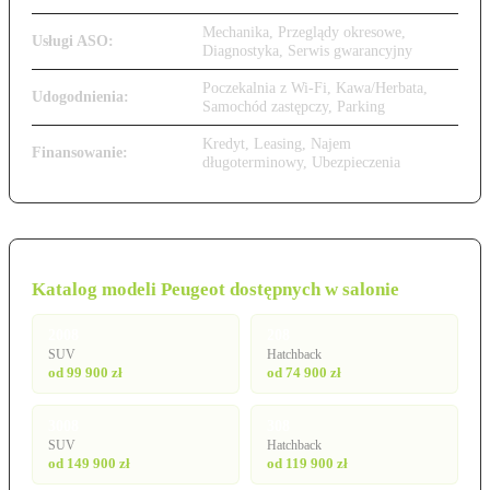
Mechanika, Przeglądy okresowe,
Usługi ASO:
Diagnostyka, Serwis gwarancyjny
Poczekalnia z Wi-Fi, Kawa/Herbata,
Udogodnienia:
Samochód zastępczy, Parking
Kredyt, Leasing, Najem
Finansowanie:
długoterminowy, Ubezpieczenia
Katalog modeli Peugeot dostępnych w salonie
2008
208
SUV
Hatchback
od 99 900 zł
od 74 900 zł
3008
308
SUV
Hatchback
od 149 900 zł
od 119 900 zł