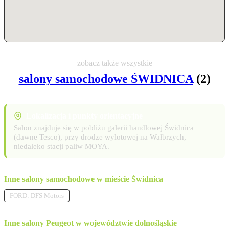
zobacz także wszystkie
salony samochodowe ŚWIDNICA
(2)
Lokalizacja i punkty orientacyjne
Salon znajduje się w pobliżu galerii handlowej Świdnica
(dawne Tesco), przy drodze wylotowej na Wałbrzych,
niedaleko stacji paliw MOYA.
Inne salony samochodowe w mieście Świdnica
FORD: DFS Motors
Inne salony Peugeot w województwie dolnośląskie