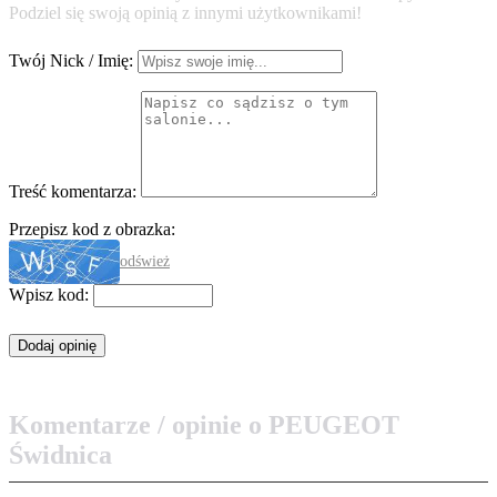
Podziel się swoją opinią z innymi użytkownikami!
Twój Nick / Imię:
Treść komentarza:
Przepisz kod z obrazka:
odśwież
Wpisz kod:
Komentarze / opinie o PEUGEOT
Świdnica