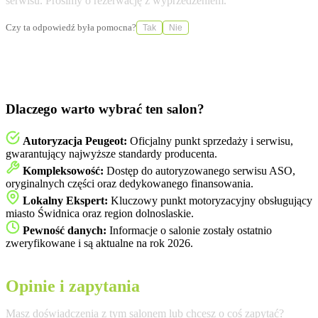
serwisu. Prosimy o rezerwację z wyprzedzeniem.
Czy ta odpowiedź była pomocna?
Tak
Nie
Dlaczego warto wybrać ten salon?
Autoryzacja Peugeot:
Oficjalny punkt sprzedaży i serwisu,
gwarantujący najwyższe standardy producenta.
Kompleksowość:
Dostęp do autoryzowanego serwisu ASO,
oryginalnych części oraz dedykowanego finansowania.
Lokalny Ekspert:
Kluczowy punkt motoryzacyjny obsługujący
miasto Świdnica oraz region dolnoslaskie.
Pewność danych:
Informacje o salonie zostały ostatnio
zweryfikowane i są aktualne na rok 2026.
Opinie i zapytania
Masz doświadczenia z tym salonem lub chcesz o coś zapytać?