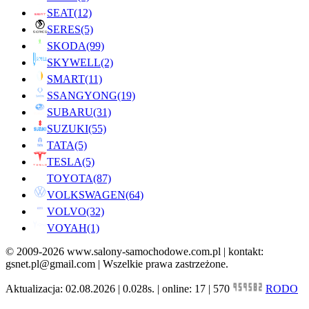
SEAT
(12)
SERES
(5)
SKODA
(99)
SKYWELL
(2)
SMART
(11)
SSANGYONG
(19)
SUBARU
(31)
SUZUKI
(55)
TATA
(5)
TESLA
(5)
TOYOTA
(87)
VOLKSWAGEN
(64)
VOLVO
(32)
VOYAH
(1)
© 2009-2026 www.salony-samochodowe.com.pl | kontakt:
gsnet.pl@gmail.com | Wszelkie prawa zastrzeżone.
Aktualizacja: 02.08.2026 | 0.028s. | online: 17 | 570
RODO