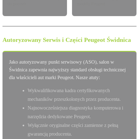
do potrzeb.
modelu Peugeot.
Autoryzowany Serwis i Części Peugeot Świdnica
Jako autoryzowany punkt serwisowy (ASO), salon w
Świdnica zapewnia najwyższy standard obsługi technicznej
dla właścicieli aut marki Peugeot. Nasze atuty:
Wykwalifikowana kadra certyfikowanych
mechaników przeszkolonych przez producenta.
Najnowocześniejsza diagnostyka komputerowa i
narzędzia dedykowane Peugeot.
Wyłącznie oryginalne części zamienne z pełną
gwarancją producenta.