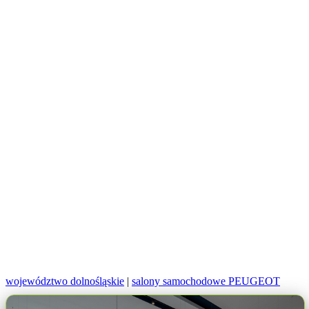
województwo dolnośląskie
|
salony samochodowe PEUGEOT