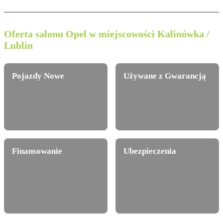
Oferta salonu Opel w miejscowości Kalinówka /
Lublin
Pojazdy Nowe
Używane z Gwarancją
Pełna gama modelowa Opel
Certyfikowane auta używane z
dostępna do konfiguracji i
pewną historią serwisową i
jazdy próbnej.
techniczną.
Finansowanie
Ubezpieczenia
Leasing, najem
Atrakcyjne pakiety dealerskie
długoterminowy i kredyt Opel
OC/AC/NNW oraz Assistance
Finance dostosowany do
dopasowane do Twojego
potrzeb.
modelu Opel.