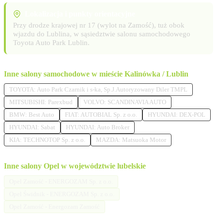
Lokalizacja i punkty orientacyjne
Przy drodze krajowej nr 17 (wylot na Zamość), tuż obok
wjazdu do Lublina, w sąsiedztwie salonu samochodowego
Toyota Auto Park Lublin.
Inne salony samochodowe w mieście Kalinówka / Lublin
TOYOTA: Auto Park Czarnik i s-ka, Sp.J.Autoryzowany Diler TMPL
MITSUBISHI: Parexbud
VOLVO: SCANDINAVIA AUTO
BMW: Best Auto
FIAT: AUTOBIAL Sp. z o.o.
HYUNDAI: DEX-POL
HYUNDAI: Sabat
HYUNDAI: Auto Broker
KIA: TECHNOTOP Sp. z o.o.
MAZDA: Matsuoka Motor
Inne salony Opel w województwie lubelskie
Opel Zamość - ENERGOZAM Sp. z o.o.
Opel Świdnik - ENERGOZAM Sp. z o.o.
Opel Zamość - Energozam Zamość