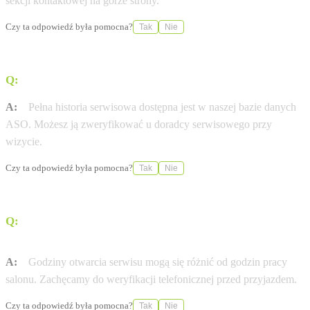
sekcji kontaktowej na górze strony.
Czy ta odpowiedź była pomocna?
Tak
Nie
Q:
Gdzie sprawdzę historię serwisową mojej Opel?
A:
Pełna historia serwisowa dostępna jest w naszej bazie danych
ASO. Możesz ją zweryfikować u doradcy serwisowego przy
wizycie.
Czy ta odpowiedź była pomocna?
Tak
Nie
Q:
W jakich godzinach otwarty jest serwis Opel w
mieście Kalinówka / Lublin?
A:
Godziny otwarcia serwisu mogą się różnić od godzin pracy
salonu. Zachęcamy do weryfikacji telefonicznej przed przyjazdem.
Czy ta odpowiedź była pomocna?
Tak
Nie