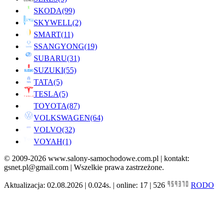
SKODA
(99)
SKYWELL
(2)
SMART
(11)
SSANGYONG
(19)
SUBARU
(31)
SUZUKI
(55)
TATA
(5)
TESLA
(5)
TOYOTA
(87)
VOLKSWAGEN
(64)
VOLVO
(32)
VOYAH
(1)
© 2009-2026 www.salony-samochodowe.com.pl | kontakt:
gsnet.pl@gmail.com | Wszelkie prawa zastrzeżone.
Aktualizacja: 02.08.2026 | 0.024s. | online: 17 | 526
RODO