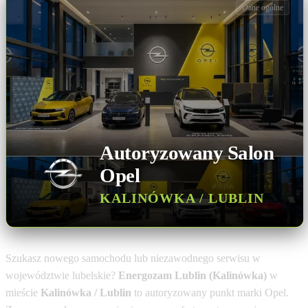
Dane ogólne
Autoryzowany Salon
Opel
KALINÓWKA / LUBLIN
Szukasz nowego samochodu lub niezawodnego serwisu w
województwie lubelskie?
Energozam Lublin (Kalinówka)
w
mieście
Kalinówka / Lublin
to autoryzowany punkt marki Opel.