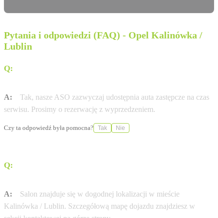
Pytania i odpowiedzi (FAQ) - Opel Kalinówka /
Lublin
Q:
Czy Autoryzowana Stacja Obsługi (ASO) Energozam
Lublin (Kalinówka) oferuje samochody zastępcze?
A:
Tak, nasze ASO zazwyczaj udostępnia auta zastępcze na czas
serwisu. Prosimy o rezerwację z wyprzedzeniem.
Czy ta odpowiedź była pomocna?
Tak
Nie
Q:
Jak dojechać do salonu Energozam Lublin
(Kalinówka) przy ul. Kalinówka 17a?
A:
Salon znajduje się w dogodnej lokalizacji w mieście
Kalinówka / Lublin. Szczegółową mapę dojazdu znajdziesz w