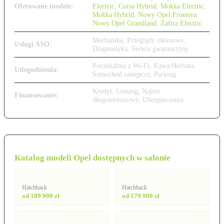
Oferowane modele:
Electric
,
Corsa Hybrid
,
Mokka Electric
,
Mokka Hybrid
,
Nowy Opel Frontera
,
Nowy Opel Grandland
,
Zafira Electric
Mechanika, Przeglądy okresowe,
Usługi ASO:
Diagnostyka, Serwis gwarancyjny
Poczekalnia z Wi-Fi, Kawa/Herbata,
Udogodnienia:
Samochód zastępczy, Parking
Kredyt, Leasing, Najem
Finansowanie:
długoterminowy, Ubezpieczenia
Katalog modeli Opel dostępnych w salonie
Astra
Astra Electric
Hatchback
Hatchback
od 109 900 zł
od 179 900 zł
Astra GSe
Combo Life Electric