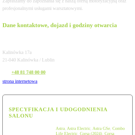
Zapraszamy do zapoznania się z naszą ofertą motoryzacyjną oraz
profesjonalnymi usługami warsztatowymi.
Dane kontaktowe, dojazd i godziny otwarcia
Energozam Lublin (Kalinówka)
Kalinówka 17a
21-040 Kalinówka / Lublin
Tel:
+48 81 748 00 00
strona internetowa
SPECYFIKACJA I UDOGODNIENIA
SALONU
Astra
,
Astra Electric
,
Astra GSe
,
Combo
Life Electric
,
Corsa (2024)
,
Corsa