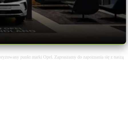
oryzowany punkt marki Opel. Zapraszamy do zapoznania się z naszą