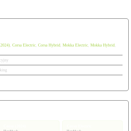
(2024)
,
Corsa Electric
,
Corsa Hybrid
,
Mokka Electric
,
Mokka Hybrid
,
cyjny
king
Corsa (2024)
Corsa Electric