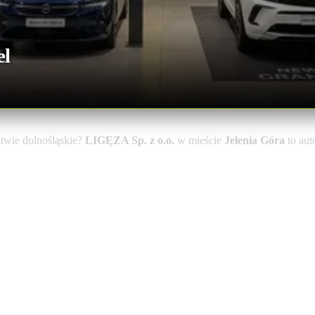
el
wie dolnośląskie?
LIGĘZA Sp. z o.o.
w mieście
Jelenia Góra
to aut