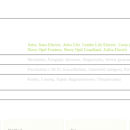
Astra
,
Astra Electric
,
Astra GSe
,
Combo Life Electric
,
Corsa 
Nowy Opel Frontera
,
Nowy Opel Grandland
,
Zafira Electric
Mechanika, Przeglądy okresowe, Diagnostyka, Serwis gwaran
Poczekalnia z Wi-Fi, Kawa/Herbata, Samochód zastępczy, Par
Kredyt, Leasing, Najem długoterminowy, Ubezpieczenia
Astra GSe
Combo Life Electric