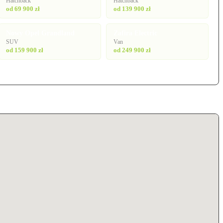
Hatchback
Hatchback
od 69 900 zł
od 139 900 zł
Nowy Opel Grandland
Zafira Electric
SUV
Van
od 159 900 zł
od 249 900 zł