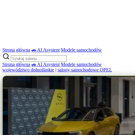
Strona główna
🚗 AI Asystent
Modele samochodów
Strona główna
🚗 AI Asystent
Modele samochodów
województwo dolnośląskie
|
salony samochodowe OPEL