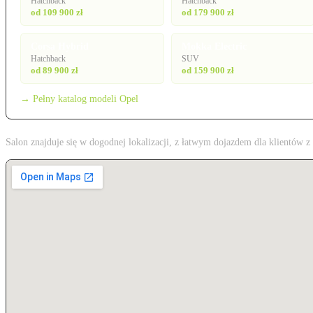
Hatchback
Hatchback
od 109 900 zł
od 179 900 zł
Corsa Hybrid
Mokka Electric
Hatchback
SUV
od 89 900 zł
od 159 900 zł
→ Pełny katalog modeli Opel
Salon znajduje się w dogodnej lokalizacji, z łatwym dojazdem dla klientów 