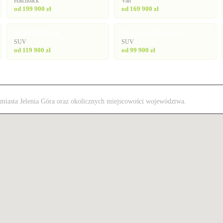
Hatchback
Van
od 199 900 zł
od 169 900 zł
Mokka Hybrid
Nowy Opel Frontera
SUV
SUV
od 119 900 zł
od 99 900 zł
z miasta Jelenia Góra oraz okolicznych miejscowości województwa.