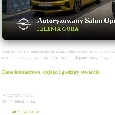
Autoryzowany Salon Op
JELENIA GÓRA
Szukasz nowego samochodu lub niezawodnego serwisu w województ
ofertą motoryzacyjną oraz profesjonalnymi usługami warsztatowymi.
Dane kontaktowe, dojazd i godziny otwarcia
LIGĘZA Sp. z o.o.
Wincentego Pola 28
58-500 Jelenia Góra
Tel:
+48 75 642 14 82