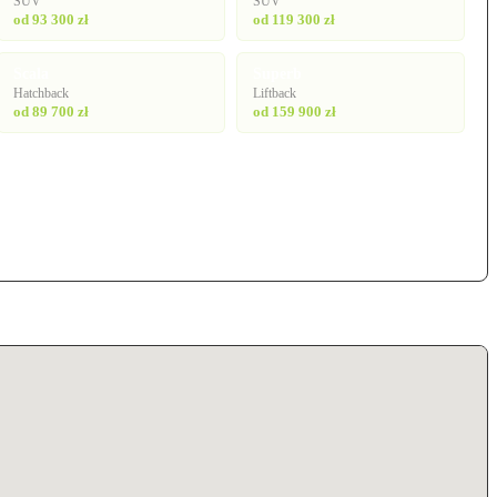
SUV
SUV
od 93 300 zł
od 119 300 zł
Scala
Superb
Hatchback
Liftback
od 89 700 zł
od 159 900 zł