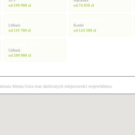
SUV
Hatchback
od 199 900 zł
od 74 850 zł
Octavia
Octavia Combi
Liftback
Kombi
od 119 700 zł
od 124 500 zł
Superb iV (PHEV)
Liftback
od 209 900 zł
z miasta Jelenia Góra oraz okolicznych miejscowości województwa.