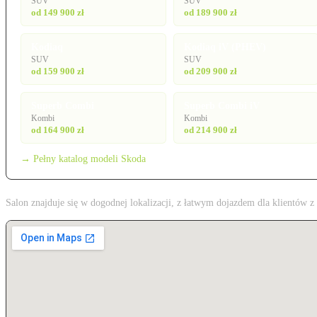
SUV
SUV
od 149 900 zł
od 189 900 zł
Kodiaq
Kodiaq iV (PHEV)
SUV
SUV
od 159 900 zł
od 209 900 zł
Superb Combi
Superb Combi iV
Kombi
Kombi
od 164 900 zł
od 214 900 zł
→ Pełny katalog modeli Skoda
Salon znajduje się w dogodnej lokalizacji, z łatwym dojazdem dla klientów 