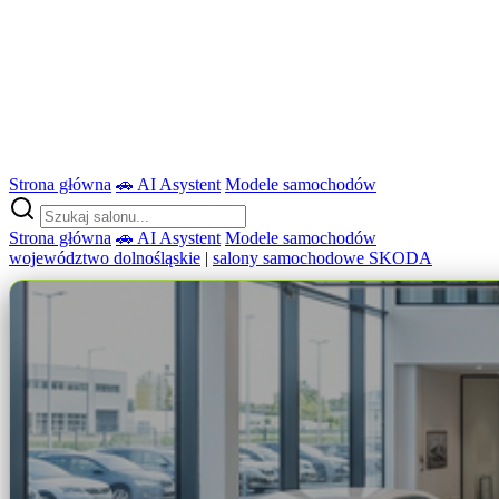
Strona główna
🚗 AI Asystent
Modele samochodów
Strona główna
🚗 AI Asystent
Modele samochodów
województwo dolnośląskie
|
salony samochodowe SKODA