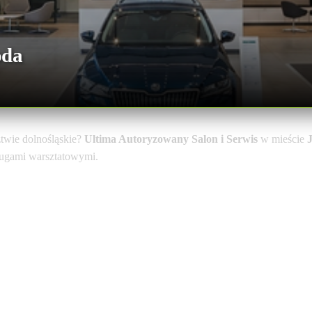
oda
wie dolnośląskie?
Ultima Autoryzowany Salon i Serwis
w mieście
sługami warsztatowymi.