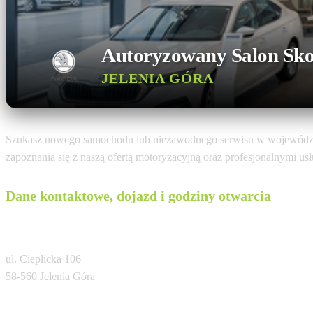
Autoryzowany Salon Sk
JELENIA GÓRA
Szukasz nowego samochodu lub niezawodnego serwisu w województ
zapoznania się z naszą ofertą motoryzacyjną oraz profesjonalnymi u
Dane kontaktowe, dojazd i godziny otwarcia
Ultima Autoryzowany Salon i Serwis
ul. Cieplicka 106
58-560 Jelenia Góra
Tel: