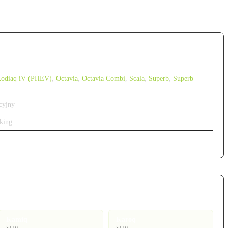
odiaq iV (PHEV)
,
Octavia
,
Octavia Combi
,
Scala
,
Superb
,
Superb
cyjny
king
Kamiq
Karoq