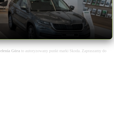
Jelenia Góra
to autoryzowany punkt marki Skoda. Zapraszamy do