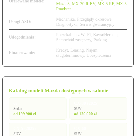
Oferowane modele:
Mazda3
,
MX-30 R-EV
,
MX-5 RF
,
MX-5
Roadster
Mechanika, Przeglądy okresowe,
Usługi ASO:
Diagnostyka, Serwis gwarancyjny
Poczekalnia z Wi-Fi, Kawa/Herbata,
Udogodnienia:
Samochód zastępczy, Parking
Kredyt, Leasing, Najem
Finansowanie:
długoterminowy, Ubezpieczenia
Katalog modeli Mazda dostępnych w salonie
6e
CX-30 (2025)
Sedan
SUV
od 199 900 zł
od 129 900 zł
CX-5 (2025)
CX-60
SUV
SUV