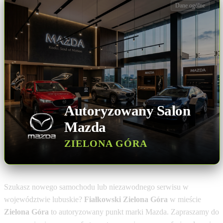
Dane ogólne
Autoryzowany Salon
Mazda
ZIELONA GÓRA
Szukasz nowego samochodu lub niezawodnego serwisu w
województwie lubuskie?
Fiałkowski Zielona Góra
w mieście
Zielona Góra
to autoryzowany punkt marki Mazda. Zapraszamy do