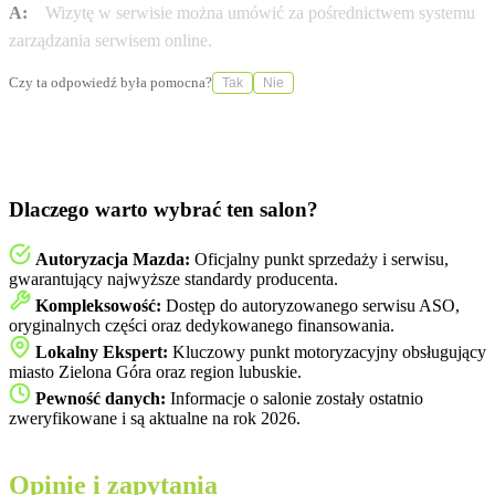
A:
Wizytę w serwisie można umówić za pośrednictwem systemu
zarządzania serwisem online.
Czy ta odpowiedź była pomocna?
Tak
Nie
Dlaczego warto wybrać ten salon?
Autoryzacja Mazda:
Oficjalny punkt sprzedaży i serwisu,
gwarantujący najwyższe standardy producenta.
Kompleksowość:
Dostęp do autoryzowanego serwisu ASO,
oryginalnych części oraz dedykowanego finansowania.
Lokalny Ekspert:
Kluczowy punkt motoryzacyjny obsługujący
miasto Zielona Góra oraz region lubuskie.
Pewność danych:
Informacje o salonie zostały ostatnio
zweryfikowane i są aktualne na rok 2026.
Opinie i zapytania