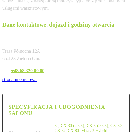
zapoznania się z naszą ofertą motoryzacyjną oraz profesjonalnymi
usługami warsztatowymi.
Dane kontaktowe, dojazd i godziny otwarcia
Fiałkowski Zielona Góra
Trasa Północna 12A
65-128 Zielona Góra
Tel:
+48 68 320 00 00
strona internetowa
SPECYFIKACJA I UDOGODNIENIA
SALONU
6e
,
CX-30 (2025)
,
CX-5 (2025)
,
CX-60
,
CX-6e
,
CX-80
,
Mazda2 Hybrid
,