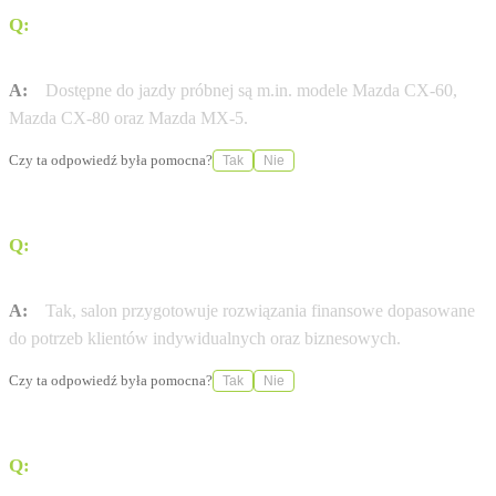
Q:
Jakie modele Mazdy można przetestować w tym
salonie?
A:
Dostępne do jazdy próbnej są m.in. modele Mazda CX-60,
Mazda CX-80 oraz Mazda MX-5.
Czy ta odpowiedź była pomocna?
Tak
Nie
Q:
Czy dealer oferuje wsparcie w zakresie finansowania
zakupu?
A:
Tak, salon przygotowuje rozwiązania finansowe dopasowane
do potrzeb klientów indywidualnych oraz biznesowych.
Czy ta odpowiedź była pomocna?
Tak
Nie
Q:
W jaki sposób można umówić wizytę w warsztacie?