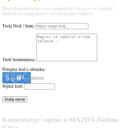
Masz doświadczenia z tym salonem lub chcesz o coś zapytać?
Podziel się swoją opinią z innymi użytkownikami!
Twój Nick / Imię:
Treść komentarza:
Przepisz kod z obrazka:
odśwież
Wpisz kod:
Komentarze / opinie o MAZDA Zielona
Góra