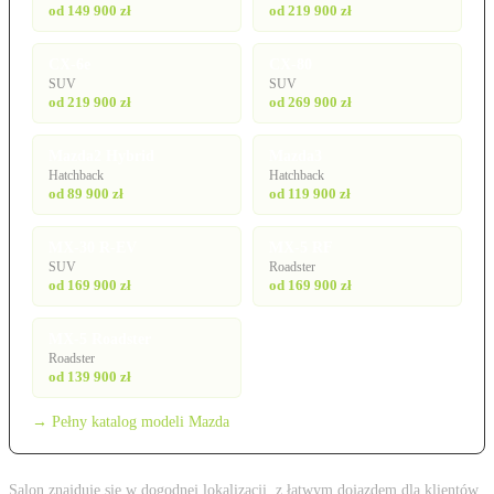
od 149 900 zł
od 219 900 zł
CX-6e
CX-80
SUV
SUV
od 219 900 zł
od 269 900 zł
Mazda2 Hybrid
Mazda3
Hatchback
Hatchback
od 89 900 zł
od 119 900 zł
MX-30 R-EV
MX-5 RF
SUV
Roadster
od 169 900 zł
od 169 900 zł
MX-5 Roadster
Roadster
od 139 900 zł
→ Pełny katalog modeli Mazda
Salon znajduje się w dogodnej lokalizacji, z łatwym dojazdem dla klientów