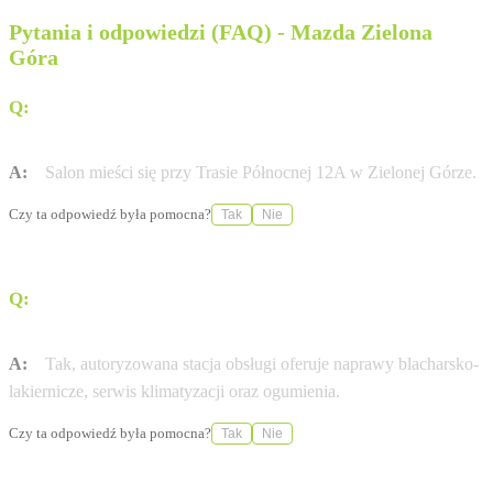
Pytania i odpowiedzi (FAQ) - Mazda Zielona
Góra
Q:
Gdzie dokładnie w Zielonej Górze znajduje się salon
Fiałkowski?
A:
Salon mieści się przy Trasie Północnej 12A w Zielonej Górze.
Czy ta odpowiedź była pomocna?
Tak
Nie
Q:
Czy w salonie można wykonać naprawy blacharsko-
lakiernicze?
A:
Tak, autoryzowana stacja obsługi oferuje naprawy blacharsko-
lakiernicze, serwis klimatyzacji oraz ogumienia.
Czy ta odpowiedź była pomocna?
Tak
Nie