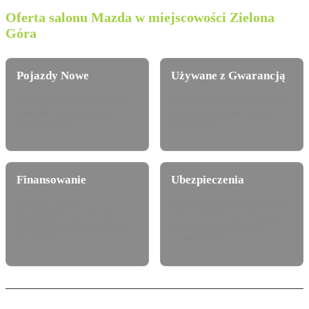
Oferta salonu Mazda w miejscowości Zielona
Góra
Pojazdy Nowe
Używane z Gwarancją
Pełna gama modelowa Mazda
Certyfikowane auta używane z
dostępna do konfiguracji i
pewną historią serwisową i
jazdy próbnej.
techniczną.
Finansowanie
Ubezpieczenia
Leasing, najem
Atrakcyjne pakiety dealerskie
długoterminowy i kredyt
OC/AC/NNW oraz Assistance
Mazda Finance dostosowany
dopasowane do Twojego
do potrzeb.
modelu Mazda.