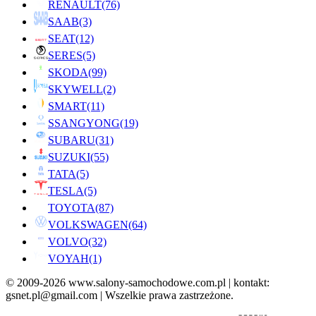
RENAULT
(76)
SAAB
(3)
SEAT
(12)
SERES
(5)
SKODA
(99)
SKYWELL
(2)
SMART
(11)
SSANGYONG
(19)
SUBARU
(31)
SUZUKI
(55)
TATA
(5)
TESLA
(5)
TOYOTA
(87)
VOLKSWAGEN
(64)
VOLVO
(32)
VOYAH
(1)
© 2009-2026 www.salony-samochodowe.com.pl | kontakt:
gsnet.pl@gmail.com | Wszelkie prawa zastrzeżone.