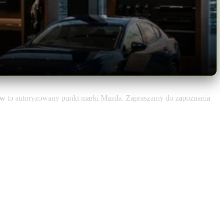
aw
to autoryzowany punkt marki Mazda. Zapraszamy do zapoznania