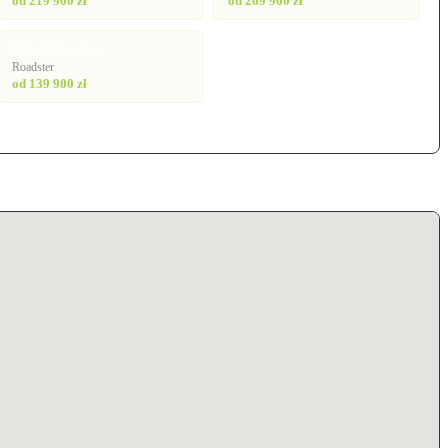
od 219 900 zł
od 269 900 zł
MX-5 Roadster
Roadster
od 139 900 zł