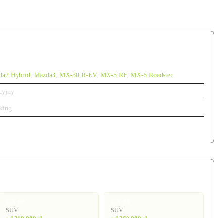
da2 Hybrid
,
Mazda3
,
MX-30 R-EV
,
MX-5 RF
,
MX-5 Roadster
cyjny
king
CX-6e
CX-80
SUV
SUV