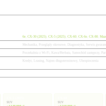
6e
,
CX-30 (2025)
,
CX-5 (2025)
,
CX-60
,
CX-6e
,
CX-80
,
Maz
Mechanika, Przeglądy okresowe, Diagnostyka, Serwis gwaran
Poczekalnia z Wi-Fi, Kawa/Herbata, Samochód zastępczy, Par
Kredyt, Leasing, Najem długoterminowy, Ubezpieczenia
CX-5 (2025)
CX-60
SUV
SUV