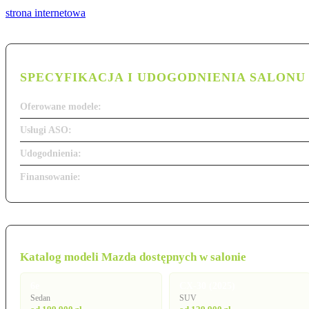
strona internetowa
SPECYFIKACJA I UDOGODNIENIA SALONU
Oferowane modele:
Usługi ASO:
Udogodnienia:
Finansowanie:
Katalog modeli Mazda dostępnych w salonie
6e
CX-30 (2025)
Sedan
SUV