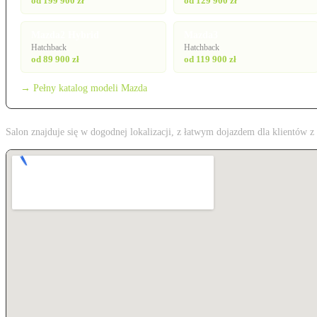
od 199 900 zł
od 129 900 zł
Mazda2 Hybrid
Mazda3
Hatchback
Hatchback
od 89 900 zł
od 119 900 zł
→ Pełny katalog modeli Mazda
Salon znajduje się w dogodnej lokalizacji, z łatwym dojazdem dla klientów