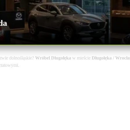
da
wie dolnośląskie?
Wróbel Długołęka
w mieście
Długołęka / Wrocł
sztatowymi.