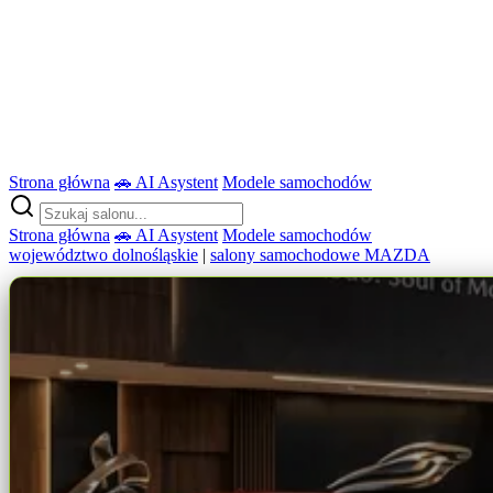
Strona główna
🚗 AI Asystent
Modele samochodów
Strona główna
🚗 AI Asystent
Modele samochodów
województwo dolnośląskie
|
salony samochodowe MAZDA