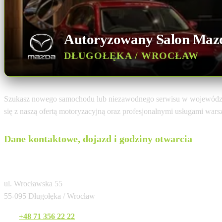
Autoryzowany Salon Maz
DŁUGOŁĘKA / WROCŁAW
Szukasz nowego samochodu lub niezawodnego serwisu w województ
się z naszą ofertą motoryzacyjną oraz profesjonalnymi usługami war
Dane kontaktowe, dojazd i godziny otwarcia
Wróbel Długołęka
ul. Wrocławska 55
55-095 Długołęka / Wrocław
Tel:
+48 71 356 22 22