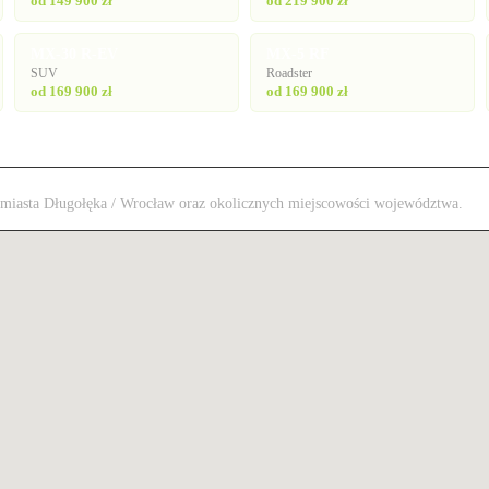
od 149 900 zł
od 219 900 zł
MX-30 R-EV
MX-5 RF
SUV
Roadster
od 169 900 zł
od 169 900 zł
 z miasta Długołęka / Wrocław oraz okolicznych miejscowości województwa.