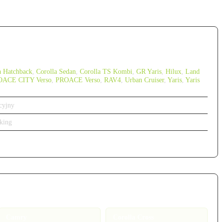
a Hatchback
,
Corolla Sedan
,
Corolla TS Kombi
,
GR Yaris
,
Hilux
,
Land
OACE CITY Verso
,
PROACE Verso
,
RAV4
,
Urban Cruiser
,
Yaris
,
Yaris
cyjny
king
Camry
Corolla Cross