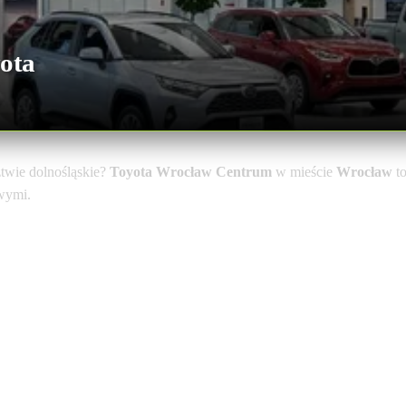
ota
wie dolnośląskie?
Toyota Wrocław Centrum
w mieście
Wrocław
to
owymi.