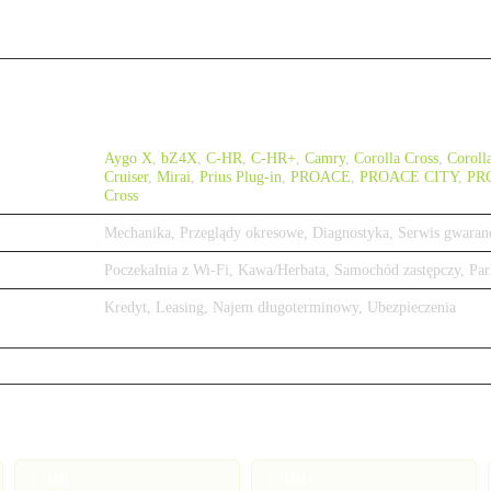
Aygo X
,
bZ4X
,
C-HR
,
C-HR+
,
Camry
,
Corolla Cross
,
Coroll
Cruiser
,
Mirai
,
Prius Plug-in
,
PROACE
,
PROACE CITY
,
PR
Cross
Mechanika, Przeglądy okresowe, Diagnostyka, Serwis gwaran
Poczekalnia z Wi-Fi, Kawa/Herbata, Samochód zastępczy, Par
Kredyt, Leasing, Najem długoterminowy, Ubezpieczenia
C-HR
C-HR+