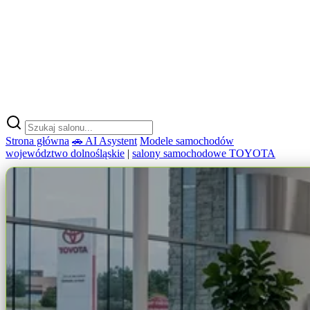
Strona główna
🚗 AI Asystent
Modele samochodów
województwo dolnośląskie
|
salony samochodowe TOYOTA