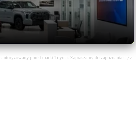
 autoryzowany punkt marki Toyota. Zapraszamy do zapoznania się z