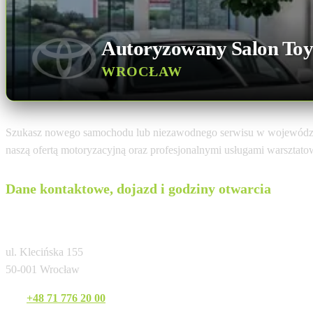
Autoryzowany Salon Toy
WROCŁAW
Szukasz nowego samochodu lub niezawodnego serwisu w województ
naszą ofertą motoryzacyjną oraz profesjonalnymi usługami warsztat
Dane kontaktowe, dojazd i godziny otwarcia
Toyota Wrocław Centrum
ul. Klecińska 155
50-001 Wrocław
Tel:
+48 71 776 20 00