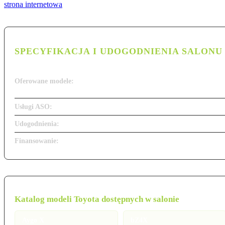
strona internetowa
SPECYFIKACJA I UDOGODNIENIA SALONU
Oferowane modele:
Usługi ASO:
Udogodnienia:
Finansowanie:
Katalog modeli Toyota dostępnych w salonie
Aygo X
bZ4X