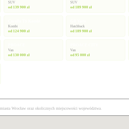
SUV
SUV
od 139 900 zł
od 189 900 zł
Corolla TS Kombi
GR Yaris
Kombi
Hatchback
od 124 900 zł
od 189 900 zł
PROACE
PROACE CITY
Van
Van
od 130 000 zł
od 95 000 zł
 z miasta Wrocław oraz okolicznych miejscowości województwa.