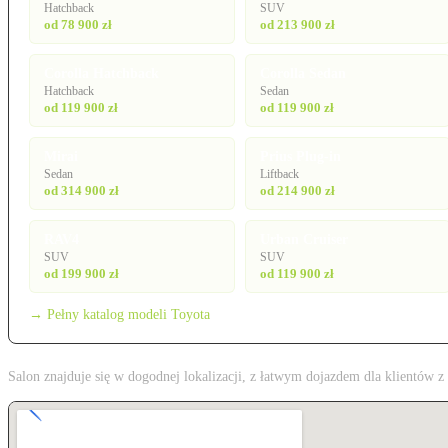
Hatchback
SUV
od 78 900 zł
od 213 900 zł
Corolla Hatchback
Corolla Sedan
Hatchback
Sedan
od 119 900 zł
od 119 900 zł
Mirai
Prius Plug-in
Sedan
Liftback
od 314 900 zł
od 214 900 zł
RAV4
Urban Cruiser
SUV
SUV
od 199 900 zł
od 119 900 zł
→ Pełny katalog modeli Toyota
Salon znajduje się w dogodnej lokalizacji, z łatwym dojazdem dla klientów