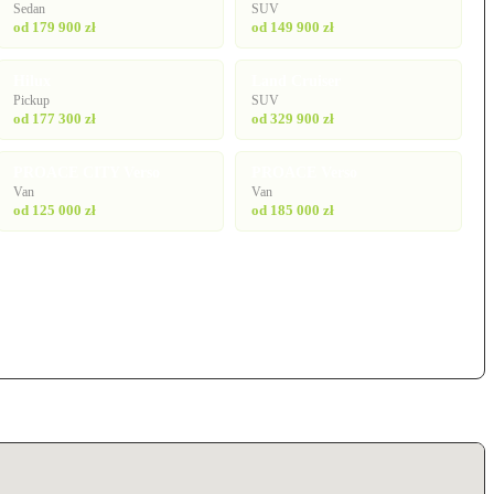
Sedan
SUV
od 179 900 zł
od 149 900 zł
Hilux
Land Cruiser
Pickup
SUV
od 177 300 zł
od 329 900 zł
PROACE CITY Verso
PROACE Verso
Van
Van
od 125 000 zł
od 185 000 zł