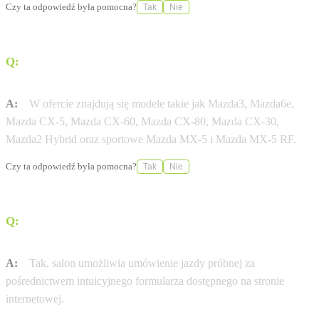
Czy ta odpowiedź była pomocna?
Tak
Nie
Q:
Jakie modele Mazdy są dostępne w ofercie tego
salonu?
A:
W ofercie znajdują się modele takie jak Mazda3, Mazda6e,
Mazda CX-5, Mazda CX-60, Mazda CX-80, Mazda CX-30,
Mazda2 Hybrid oraz sportowe Mazda MX-5 i Mazda MX-5 RF.
Czy ta odpowiedź była pomocna?
Tak
Nie
Q:
Czy istnieje możliwość umówienia jazdy próbnej
przez internet?
A:
Tak, salon umożliwia umówienie jazdy próbnej za
pośrednictwem intuicyjnego formularza dostępnego na stronie
internetowej.