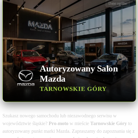
Dane ogólne
Autoryzowany Salon
Mazda
TARNOWSKIE GÓRY
Szukasz nowego samochodu lub niezawodnego serwisu w
województwie śląskie?
Pro-moto
w mieście
Tarnowskie Góry
to
autoryzowany punkt marki Mazda. Zapraszamy do zapoznania się z