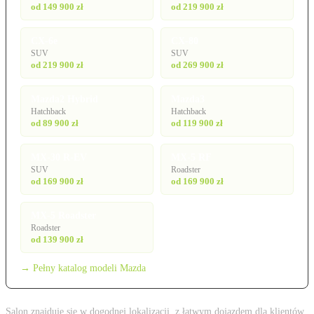
od 149 900 zł
od 219 900 zł
CX-6e
CX-80
SUV
SUV
od 219 900 zł
od 269 900 zł
Mazda2 Hybrid
Mazda3
Hatchback
Hatchback
od 89 900 zł
od 119 900 zł
MX-30 R-EV
MX-5 RF
SUV
Roadster
od 169 900 zł
od 169 900 zł
MX-5 Roadster
Roadster
od 139 900 zł
→ Pełny katalog modeli Mazda
Salon znajduje się w dogodnej lokalizacji, z łatwym dojazdem dla klientów