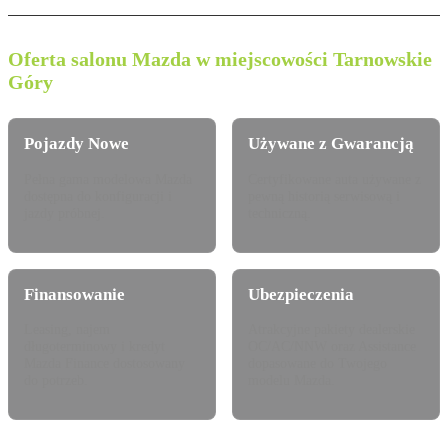
Oferta salonu Mazda w miejscowości Tarnowskie
Góry
Pojazdy Nowe
Używane z Gwarancją
Pełna gama modelowa Mazda
Certyfikowane auta używane z
dostępna do konfiguracji i
pewną historią serwisową i
jazdy próbnej.
techniczną.
Finansowanie
Ubezpieczenia
Leasing, najem
Atrakcyjne pakiety dealerskie
długoterminowy i kredyt
OC/AC/NNW oraz Assistance
Mazda Finance dostosowany
dopasowane do Twojego
do potrzeb.
modelu Mazda.