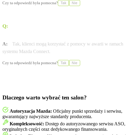
Czy ta odpowiedź była pomocna?
Tak
Nie
Q:
Czy salon oferuje pomoc w przypadku awarii
pojazdu?
A:
Tak, klienci mogą korzystać z pomocy w awarii w ramach
systemu Mazda Connect.
Czy ta odpowiedź była pomocna?
Tak
Nie
Dlaczego warto wybrać ten salon?
Autoryzacja Mazda:
Oficjalny punkt sprzedaży i serwisu,
gwarantujący najwyższe standardy producenta.
Kompleksowość:
Dostęp do autoryzowanego serwisu ASO,
oryginalnych części oraz dedykowanego finansowania.