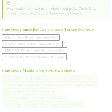
Lokalizacja i punkty orientacyjne
Przy drodze krajowej nr 11, obok stacji paliw Circle K, w
pobliżu Parku Wodnego w Tarnowskich Górach.
Inne salony samochodowe w mieście Tarnowskie Góry
DACIA: Dacia Keller Tarnowskie Góry
MAZDA: Mirai Motors Tarnowskie Góry
RENAULT: Renault Keller Tarnowskie Góry
SSANGYONG: Wieczorek Tarnowskie Góry
Inne salony Mazda w województwie śląskie
Mazda Bielsko-Biała - Auto-Gazda
Mazda Katowice - Pro-moto
Mazda Zabrze - Pro-moto
Mazda Katowice - Pro-Moto Katowice
Mazda Zabrze - Mirai Motors Zabrze
Mazda Sosnowiec - Mirai Motors Sosnowiec
Mazda Tarnowskie Góry - Mirai Motors Tarnowskie Góry