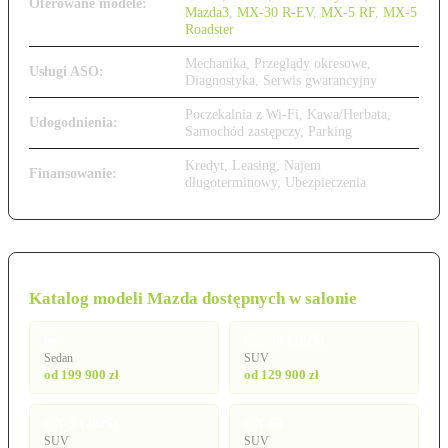
Oferowane modele:
Mazda3
,
MX-30 R-EV
,
MX-5 RF
,
MX-5
Roadster
Mechanika, Przeglądy okresowe,
Usługi ASO:
Diagnostyka, Serwis gwarancyjny
Poczekalnia z Wi-Fi, Kawa/Herbata,
Udogodnienia:
Samochód zastępczy, Parking
Kredyt, Leasing, Najem
Finansowanie:
długoterminowy, Ubezpieczenia
Katalog modeli Mazda dostępnych w salonie
6e
CX-30 (2025)
Sedan
SUV
od 199 900 zł
od 129 900 zł
CX-5 (2025)
CX-60
SUV
SUV