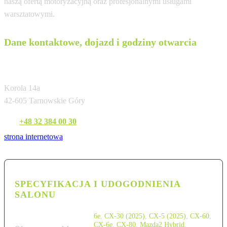
naszą ofertą motoryzacyjną oraz profesjonalnymi usługami
warsztatowymi.
Dane kontaktowe, dojazd i godziny otwarcia
Pro-moto
Korola 14a
42-605 Tarnowskie Góry
Tel:
+48 32 384 00 30
strona internetowa
SPECYFIKACJA I UDOGODNIENIA
SALONU
6e
,
CX-30 (2025)
,
CX-5 (2025)
,
CX-60
,
CX-6e
,
CX-80
,
Mazda2 Hybrid
,