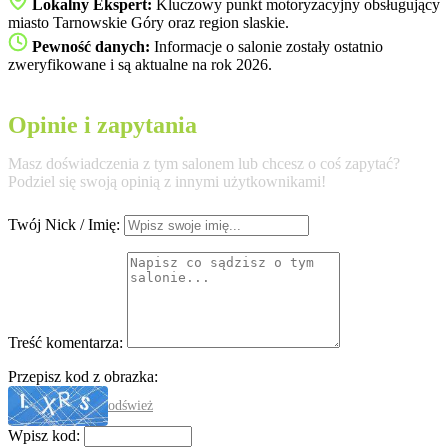
Lokalny Ekspert:
Kluczowy punkt motoryzacyjny obsługujący
miasto Tarnowskie Góry oraz region slaskie.
Pewność danych:
Informacje o salonie zostały ostatnio
zweryfikowane i są aktualne na rok 2026.
Opinie i zapytania
Masz doświadczenia z tym salonem lub chcesz o coś zapytać?
Podziel się swoją opinią z innymi użytkownikami!
Twój Nick / Imię:
Treść komentarza:
Przepisz kod z obrazka:
odśwież
Wpisz kod: