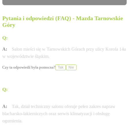
Pytania i odpowiedzi (FAQ) - Mazda Tarnowskie
Góry
Q:
Gdzie dokładnie znajduje się salon Pro-moto?
A:
Salon mieści się w Tarnowskich Górach przy ulicy Korola 14a
w województwie śląskim.
Czy ta odpowiedź była pomocna?
Tak
Nie
Q:
Czy w serwisie Pro-moto można wykonać naprawy
blacharsko-lakiernicze?
A:
Tak, dział techniczny salonu oferuje pełen zakres napraw
blacharsko-lakierniczych oraz serwis klimatyzacji i obsługę
ogumienia.