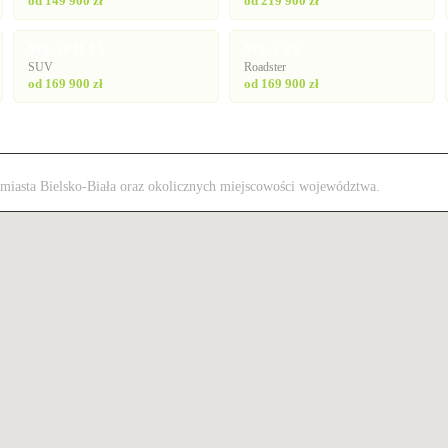
od 149 900 zł
od 219 900 zł
MX-30 R-EV
MX-5 RF
SUV
Roadster
od 169 900 zł
od 169 900 zł
z miasta Bielsko-Biała oraz okolicznych miejscowości województwa.