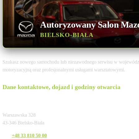
Autoryzowany Salon Maz
BIELSKO-BIAŁA
Szukasz nowego samochodu lub niezawodnego serwisu w województ
motoryzacyjną oraz profesjonalnymi usługami warsztatowymi.
Dane kontaktowe, dojazd i godziny otwarcia
Auto-Gazda
Warszawska 328
43-346 Bielsko-Biała
Tel:
+48 33 810 50 00