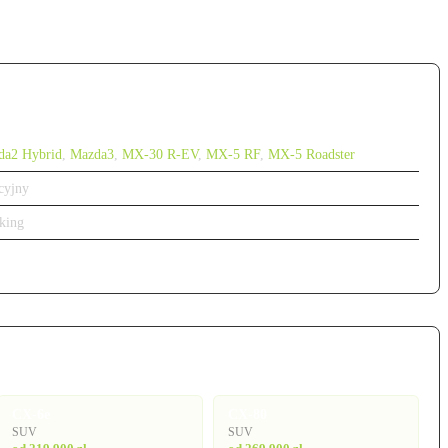
da2 Hybrid
,
Mazda3
,
MX-30 R-EV
,
MX-5 RF
,
MX-5 Roadster
cyjny
king
CX-6e
CX-80
SUV
SUV