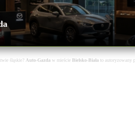
da
wie śląskie?
Auto-Gazda
w mieście
Bielsko-Biała
to autoryzowany p