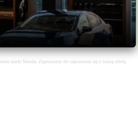
unkt marki Mazda. Zapraszamy do zapoznania się z naszą ofertą