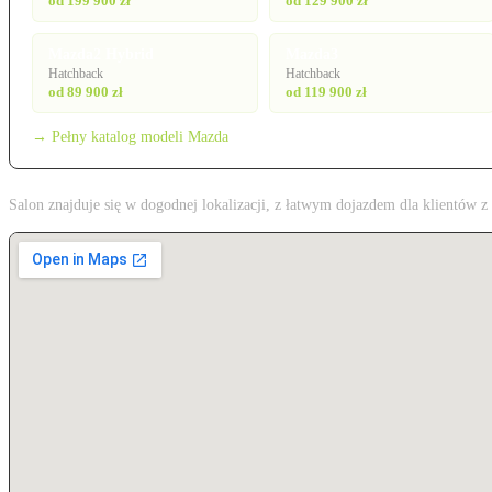
od 199 900 zł
od 129 900 zł
Mazda2 Hybrid
Mazda3
Hatchback
Hatchback
od 89 900 zł
od 119 900 zł
→ Pełny katalog modeli Mazda
Salon znajduje się w dogodnej lokalizacji, z łatwym dojazdem dla klientów 