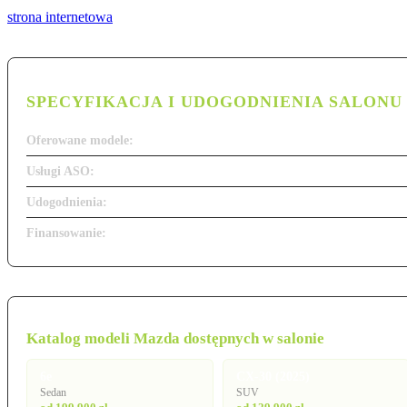
strona internetowa
SPECYFIKACJA I UDOGODNIENIA SALONU
Oferowane modele:
Usługi ASO:
Udogodnienia:
Finansowanie:
Katalog modeli Mazda dostępnych w salonie
6e
CX-30 (2025)
Sedan
SUV