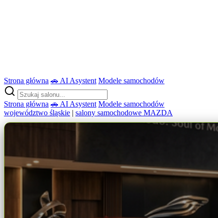
Strona główna
🚗 AI Asystent
Modele samochodów
Strona główna
🚗 AI Asystent
Modele samochodów
województwo śląskie
|
salony samochodowe MAZDA