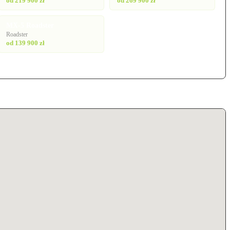
od 219 900 zł
od 269 900 zł
MX-5 Roadster
Roadster
od 139 900 zł