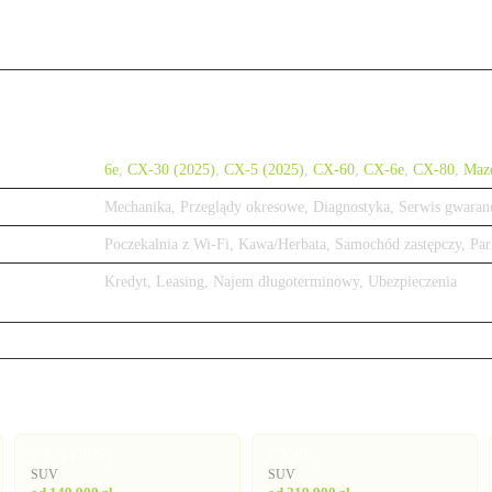
6e
,
CX-30 (2025)
,
CX-5 (2025)
,
CX-60
,
CX-6e
,
CX-80
,
Maz
Mechanika, Przeglądy okresowe, Diagnostyka, Serwis gwaran
Poczekalnia z Wi-Fi, Kawa/Herbata, Samochód zastępczy, Par
Kredyt, Leasing, Najem długoterminowy, Ubezpieczenia
CX-5 (2025)
CX-60
SUV
SUV