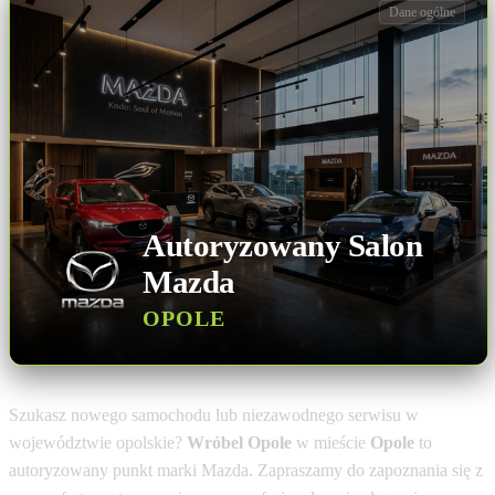
Dane ogólne
Autoryzowany Salon
Mazda
OPOLE
Szukasz nowego samochodu lub niezawodnego serwisu w
województwie opolskie?
Wróbel Opole
w mieście
Opole
to
autoryzowany punkt marki Mazda. Zapraszamy do zapoznania się z