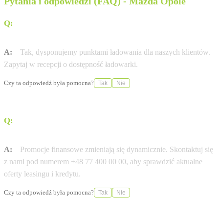
Pytania i odpowiedzi (FAQ) - Mazda Opole
Q:
Czy w salonie Wróbel Opole naładuję auto
elektryczne?
A:
Tak, dysponujemy punktami ładowania dla naszych klientów.
Zapytaj w recepcji o dostępność ładowarki.
Czy ta odpowiedź była pomocna?
Tak
Nie
Q:
Czy dostępny jest leasing 0% na wybrane modele
Mazda?
A:
Promocje finansowe zmieniają się dynamicznie. Skontaktuj się
z nami pod numerem +48 77 400 00 00, aby sprawdzić aktualne
oferty leasingu i kredytu.
Czy ta odpowiedź była pomocna?
Tak
Nie