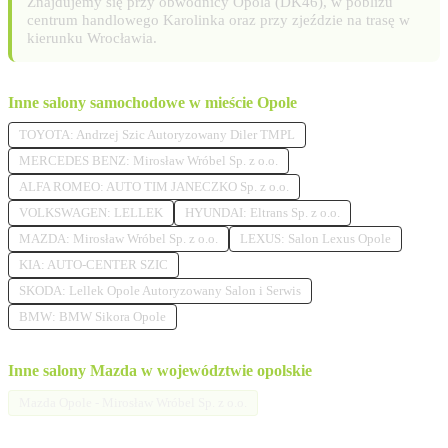
Znajdujemy się przy obwodnicy Opola (DK46), w pobliżu
centrum handlowego Karolinka oraz przy zjeździe na trasę w
kierunku Wrocławia.
Inne salony samochodowe w mieście Opole
TOYOTA: Andrzej Szic Autoryzowany Diler TMPL
MERCEDES BENZ: Mirosław Wróbel Sp. z o.o.
ALFA ROMEO: AUTO TIM JANECZKO Sp. z o.o.
VOLKSWAGEN: LELLEK
HYUNDAI: Eltrans Sp. z o.o.
MAZDA: Mirosław Wróbel Sp. z o.o.
LEXUS: Salon Lexus Opole
KIA: AUTO-CENTER SZIC
SKODA: Lellek Opole Autoryzowany Salon i Serwis
BMW: BMW Sikora Opole
Inne salony Mazda w województwie opolskie
Mazda Opole - Mirosław Wróbel Sp. z o.o.