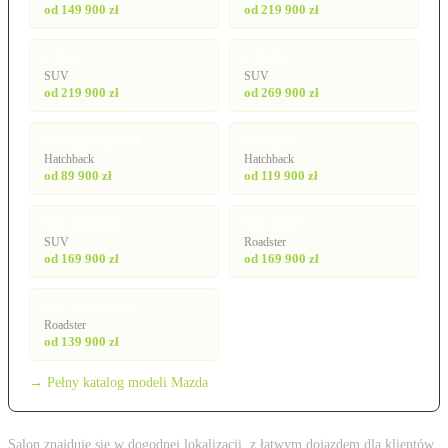
od 149 900 zł
od 219 900 zł
CX-6e
CX-80
SUV
SUV
od 219 900 zł
od 269 900 zł
Mazda2 Hybrid
Mazda3
Hatchback
Hatchback
od 89 900 zł
od 119 900 zł
MX-30 R-EV
MX-5 RF
SUV
Roadster
od 169 900 zł
od 169 900 zł
MX-5 Roadster
Roadster
od 139 900 zł
→ Pełny katalog modeli Mazda
Salon znajduje się w dogodnej lokalizacji, z łatwym dojazdem dla klientów