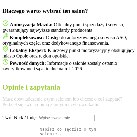
Dlaczego warto wybrać ten salon?
Autoryzacja Mazda:
Oficjalny punkt sprzedaży i serwisu,
gwarantujący najwyższe standardy producenta.
Kompleksowość:
Dostęp do autoryzowanego serwisu ASO,
oryginalnych części oraz dedykowanego finansowania.
Lokalny Ekspert:
Kluczowy punkt motoryzacyjny obsługujący
miasto Opole oraz region opolskie.
Pewność danych:
Informacje o salonie zostały ostatnio
zweryfikowane i są aktualne na rok 2026.
Opinie i zapytania
Masz doświadczenia z tym salonem lub chcesz o coś zapytać?
Podziel się swoją opinią z innymi użytkownikami!
Twój Nick / Imię: