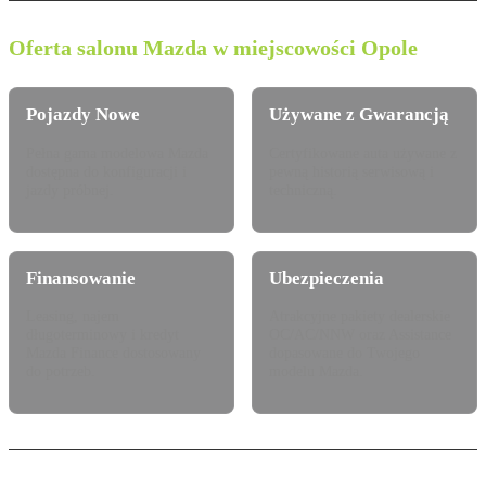
Oferta salonu Mazda w miejscowości Opole
Pojazdy Nowe
Używane z Gwarancją
Pełna gama modelowa Mazda
Certyfikowane auta używane z
dostępna do konfiguracji i
pewną historią serwisową i
jazdy próbnej.
techniczną.
Finansowanie
Ubezpieczenia
Leasing, najem
Atrakcyjne pakiety dealerskie
długoterminowy i kredyt
OC/AC/NNW oraz Assistance
Mazda Finance dostosowany
dopasowane do Twojego
do potrzeb.
modelu Mazda.