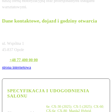
naszą ofertą motoryzacyjną oraz profesjonalnymi usługami
warsztatowymi.
Dane kontaktowe, dojazd i godziny otwarcia
Wróbel Opole
ul. Wspólna 1
45-837 Opole
Tel:
+48 77 400 00 00
strona internetowa
SPECYFIKACJA I UDOGODNIENIA
SALONU
6e
,
CX-30 (2025)
,
CX-5 (2025)
,
CX-60
,
CX-6e
,
CX-80
,
Mazda2 Hybrid
,