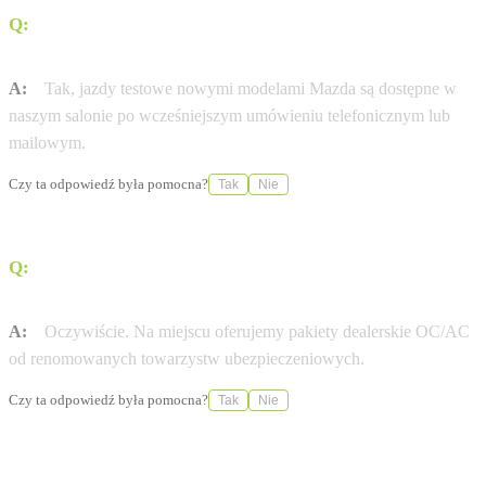
Q:
Czy w salonie Mazda Opole umówię się na jazdę
próbną?
A:
Tak, jazdy testowe nowymi modelami Mazda są dostępne w
naszym salonie po wcześniejszym umówieniu telefonicznym lub
mailowym.
Czy ta odpowiedź była pomocna?
Tak
Nie
Q:
Czy Wróbel Opole pomaga w formalnościach
ubezpieczeniowych?
A:
Oczywiście. Na miejscu oferujemy pakiety dealerskie OC/AC
od renomowanych towarzystw ubezpieczeniowych.
Czy ta odpowiedź była pomocna?
Tak
Nie