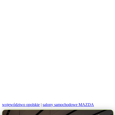
województwo opolskie
|
salony samochodowe MAZDA